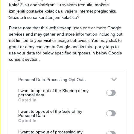
Kolačići su anonimizirani i u svakom trenutku možete
područjima širom svijeta.",
konstatovao je Tracy
izmijeniti postavke kolačića u vašem Internet pregledniku.
Mincer, naučnik pri Woods Hole Oceanographic
Slažete li se sa korištenjem kolačića?
Institution.
Please note that this website/app uses one or more Google
services and may gather and store information including but
not limited to your visit or usage behaviour. You may click to
grant or deny consent to Google and its third-party tags to
use your data for below specified purposes in below Google
consent section.
Personal Data Processing Opt Outs
I want to opt-out of the Sharing of my
personal data.
Opted In
I want to opt-out of the Sale of my
Personal Data.
Opted In
I want to opt-out of processing my