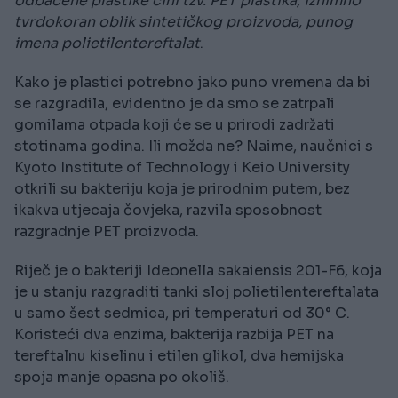
odbačene plastike čini tzv. PET plastika, iznimno
tvrdokoran oblik sintetičkog proizvoda, punog
imena polietilentereftalat
.
Kako je plastici potrebno jako puno vremena da bi
se razgradila, evidentno je da smo se zatrpali
gomilama otpada koji će se u prirodi zadržati
stotinama godina. Ili možda ne? Naime, naučnici s
Kyoto Institute of Technology i Keio University
otkrili su bakteriju koja je prirodnim putem, bez
ikakva utjecaja čovjeka, razvila sposobnost
razgradnje PET proizvoda.
Riječ je o bakteriji Ideonella sakaiensis 201-F6, koja
je u stanju razgraditi tanki sloj polietilentereftalata
u samo šest sedmica, pri temperaturi od 30° C.
Koristeći dva enzima, bakterija razbija PET na
tereftalnu kiselinu i etilen glikol, dva hemijska
spoja manje opasna po okoliš.