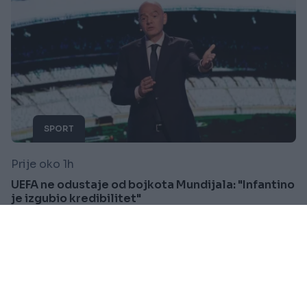
SPORT
Prije oko 1h
UEFA ne odustaje od bojkota Mundijala: "Infantino
je izgubio kredibilitet"
Saznaj više