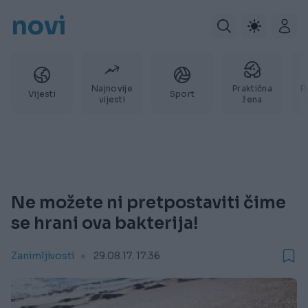
novi
Najnovije
Praktična
P
Vijesti
Sport
vijesti
žena
Ne možete ni pretpostaviti čime
se hrani ova bakterija!
Zanimljivosti
29.08.17. 17:36