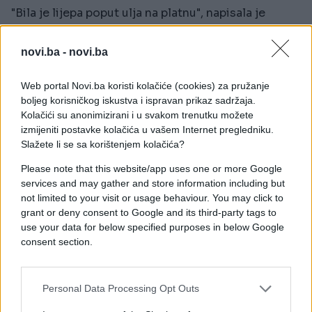
"Bila je lijepa poput ulja na platnu", napisala je
Charlotte.
novi.ba -
novi.ba
Whittingham je za The Sun rekla kako joj je posao u
Virgin Airu bio ostvarenje snova te kako se uvijek
Web portal Novi.ba koristi kolačiće (cookies) za pružanje
trudila ničim ne okaljati ugled te kompanije.
boljeg korisničkog iskustva i ispravan prikaz sadržaja.
Kolačići su anonimizirani i u svakom trenutku možete
Javio se i glasnogovornik kompanije koji je kazao
izmijeniti postavke kolačića u vašem Internet pregledniku.
da ne želi komentirati slučaj, kako bi zaštitio
Slažete li se sa korištenjem kolačića?
privatnost i stjuardese i klijentice, no da Virgin Air
Please note that this website/app uses one or more Google
zahtijeva visoke doraslost visokim standardima
services and may gather and store information including but
ponašanja i rada, koji su ondje postavljeni.
not limited to your visit or usage behaviour. You may click to
grant or deny consent to Google and its third-party tags to
use your data for below specified purposes in below Google
consent section.
Personal Data Processing Opt Outs
#facebook
#Avion
#let