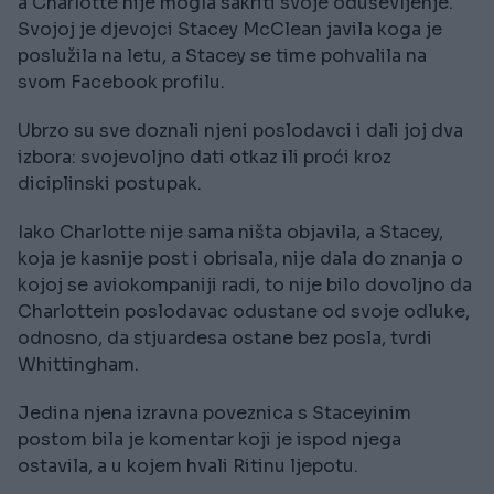
a Charlotte nije mogla sakriti svoje oduševljenje.
Svojoj je djevojci Stacey McClean javila koga je
poslužila na letu, a Stacey se time pohvalila na
svom Facebook profilu.
Ubrzo su sve doznali njeni poslodavci i dali joj dva
izbora: svojevoljno dati otkaz ili proći kroz
diciplinski postupak.
Iako Charlotte nije sama ništa objavila, a Stacey,
koja je kasnije post i obrisala, nije dala do znanja o
kojoj se aviokompaniji radi, to nije bilo dovoljno da
Charlottein poslodavac odustane od svoje odluke,
odnosno, da stjuardesa ostane bez posla, tvrdi
Whittingham.
Jedina njena izravna poveznica s Staceyinim
postom bila je komentar koji je ispod njega
ostavila, a u kojem hvali Ritinu ljepotu.