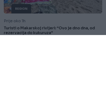
REGION
Prije oko 1h
Turisti o Makarskoj rivijeri: “Ovo je dno dna, od
rezervacija do kukuruza”
Saznaj više