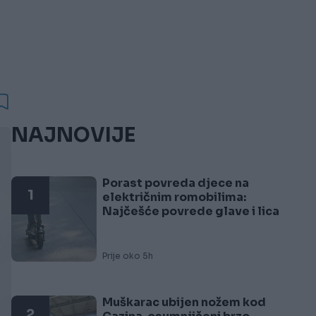
h
NAJNOVIJE
Porast povreda djece na
1
električnim romobilima:
Najčešće povrede glave i lica
Prije oko 5h
Muškarac ubijen nožem kod
2