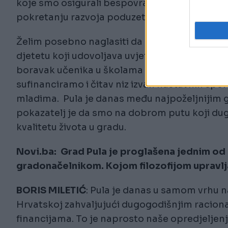
koje smo osigurali bespovratno financiranje 
pokretanju razvoja poduzetničkog poslovanj
Želim posebno naglasiti da u Puli nema liste č
djetetu koji udovoljava uvjetima, mjesto osig
boravak učenika u školama kako bi pomogli z
sufinanciramo i čitav niz izvan nastavnih spor
mladima. Pula je danas među najpoželjnijim gr
pokazatelj je da smo na dobrom putu koji du
kvalitetu života u gradu.
Novi.ba: Grad Pula je proglašena jednim od na
gradonačelnikom. Kojom filozofijom upravlj
BORIS MILETIĆ
: Pula je danas u samom vrhu na
Hrvatskoj zahvaljujući dugogodišnjim racion
financijama. To je naprosto naše opredjeljenj