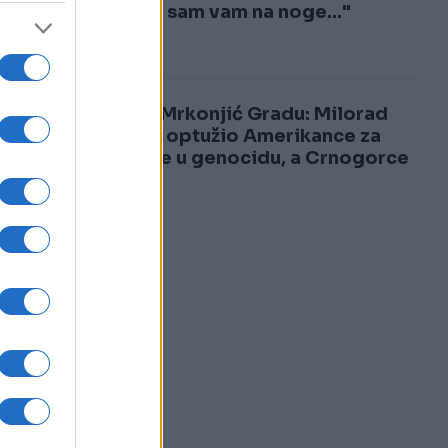
3
Došao sam vam na noge..."
.
e
4
Šok u Mrkonjić Gradu: Milorad
Dodik optužio Amerikance za
učešće u genocidu, a Crnogorce
za...
,