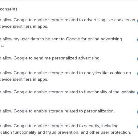
odarskog i poduzetničkog sektora, poput manjih
consents
a za odobrene kredite. Za brži i lakši razvoj,
o allow Google to enable storage related to advertising like cookies on
ut poticaja za zapošljavanje i samozapošljavanje
evice identifiers in apps.
je inovacija u proizvodnju, ulaganje u standard
iranja EU projekata i nastupa na međunarodnim
o allow my user data to be sent to Google for online advertising
s.
estacije seminarsko-edukativnog tipa,
zetnici imaju priliku istaknuti, a dajemo i
to allow Google to send me personalized advertising.
uralnom razvoju. Pored toga tu je i Istarska
a putem poduzetničkog inkubatora kroz koji je
o allow Google to enable storage related to analytics like cookies on
evice identifiers in apps.
voljnih poduzetničkih kredita, EU projekata i
oduzetnike, kroz razne programe, mjere i EU
o allow Google to enable storage related to functionality of the website
ije plasirano preko 528 milijuna kuna.
o allow Google to enable storage related to personalization.
rbano područje Pule u sklopu ITU mehanizma
lijuna kuna koji će dodatno utjecati na društvenu
o allow Google to enable storage related to security, including
područja. Jedan od deset strateških projekata za
cation functionality and fraud prevention, and other user protection.