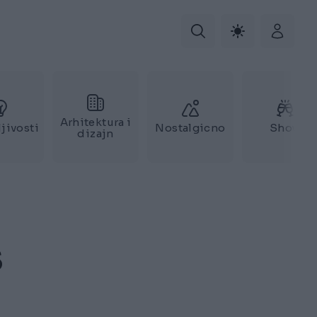
Arhitektura i
jivosti
Nostalgicno
Show
dizajn
S