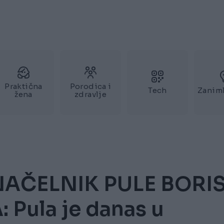
Praktična
Porodica i
Tech
Zaniml
žena
zdravlje
AČELNIK PULE BORI
 Pula je danas u