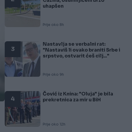
Cazina, osumnjičeni brzo
uhapšen
Prije oko 8h
Nastavlja se verbalni rat:
3
"Nastaviš li ovako braniti Srbe i
srpstvo, ostvarit ćeš cilj..."
Prije oko 9h
Čović iz Knina: "Oluja" je bila
4
prekretnica za mir u BiH
Prije oko 12h