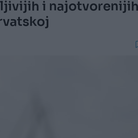
ivijih i najotvoreniji
rvatskoj