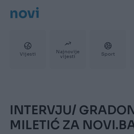
novi
Najnovije
Vijesti
Sport
vijesti
INTERVJU/ GRADON
MILETIĆ ZA NOVI.BA: