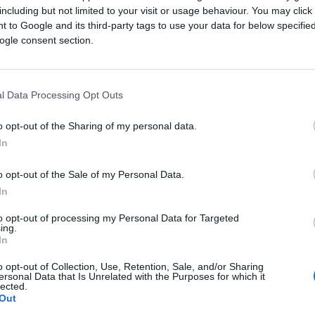
đani Pule danas koriste novi, efikasniji, ekološki
including but not limited to your visit or usage behaviour. You may click 
gent. Analize su pokazale kako je potrošnjom
 to Google and its third-party tags to use your data for below specifi
m kućanstvu omogućena ušteda i do 40 posto.
ogle consent section.
iše od 200 milijuna kuna i tako smanjili
ke vode i poboljšali efikasnost sustava odvodnje.
l Data Processing Opt Outs
uju i stručne analize kao i povratak flore i faune.
ojati. Puno smo ulagali u infrastrukturu i stvari ko
o opt-out of the Sharing of my personal data.
i nastavljamo raditi.
In
oju poduzetnika i prvi grad sa najvećim
o opt-out of the Sale of my Personal Data.
mjere nudite, te koliko ste zadovoljni
In
to opt-out of processing my Personal Data for Targeted
ing.
In
Hrvatskoj po broju poduzetnika i prvi grad kad je
tat kontinuiranog, dugogodišnjeg rada i ulaganja
o opt-out of Collection, Use, Retention, Sale, and/or Sharing
ersonal Data that Is Unrelated with the Purposes for which it
o sve kako bismo stvorili pozitivnu i poticajnu
lected.
Out
poslovanje. Grad Pula provodi brojne poticajne