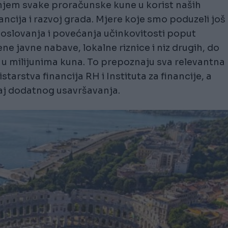
njem svake proračunske kune u korist naših
ncija i razvoj grada. Mjere koje smo poduzeli još
 poslovanja i povećanja učinkovitosti poput
e javne nabave, lokalne riznice i niz drugih, do
u milijunima kuna. To prepoznaju sva relevantna
starstva financija RH i Instituta za financije, a
caj dodatnog usavršavanja.