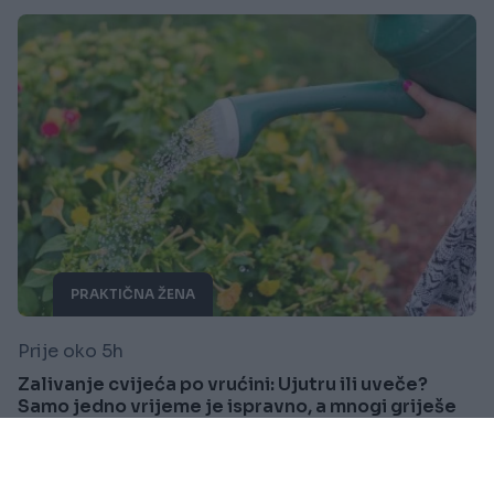
PRAKTIČNA ŽENA
Prije oko 5h
Zalivanje cvijeća po vrućini: Ujutru ili uveče?
Samo jedno vrijeme je ispravno, a mnogi griješe
Saznaj više