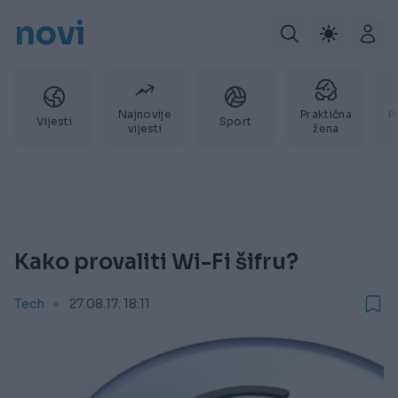
novi
Najnovije
Praktična
P
Vijesti
Sport
vijesti
žena
Kako provaliti Wi-Fi šifru?
Tech
27.08.17. 18:11