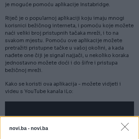
je moguće pomoću aplikacije Instabridge.
Riječ je o popularnoj aplikaciji koju imaju mnogi
korisnici bežičnog interneta, i pomoću koje možete
naći veliki broj pristupnih tačaka mreži, i to na
svakom mjestu. Pomoću ove aplikacije možete
pretražiti pristupne tačke u vašoj okolini, a kada
nađete one čiji je signal najjači, u nekoliko koraka
jednostavno možete doći i do šifre i pristupa
bežičnoj mreži.
Kako se koristi ova aplikacija - možete vidjeti i
videu s YouTube kanala iLo:
novi.ba -
novi.ba