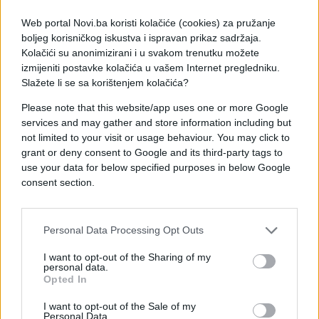
plasičnim bocama čuvajte na hladnom i suhom
Web portal Novi.ba koristi kolačiće (cookies) za pružanje
mjestu, te tako spriječite neočekivane
boljeg korisničkog iskustva i ispravan prikaz sadržaja.
neugodnosti i probleme za vaš organizam.
Kolačići su anonimizirani i u svakom trenutku možete
izmijeniti postavke kolačića u vašem Internet pregledniku.
Slažete li se sa korištenjem kolačića?
Please note that this website/app uses one or more Google
services and may gather and store information including but
not limited to your visit or usage behaviour. You may click to
grant or deny consent to Google and its third-party tags to
#ljeto
#voda
#opasnost
use your data for below specified purposes in below Google
consent section.
#vrućine
#Plastična flaša
Personal Data Processing Opt Outs
I want to opt-out of the Sharing of my
personal data.
Opted In
I want to opt-out of the Sale of my
Personal Data.