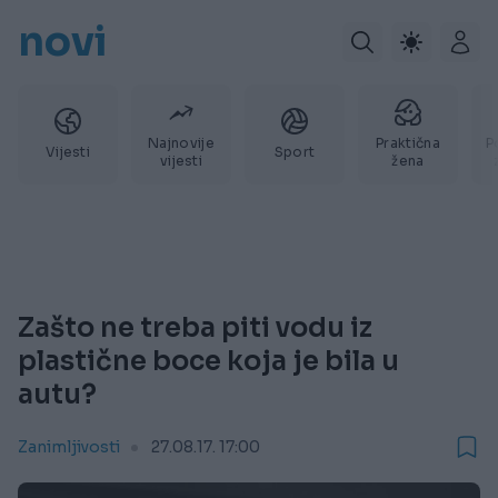
novi
Najnovije
Praktična
P
Vijesti
Sport
vijesti
žena
Zašto ne treba piti vodu iz
plastične boce koja je bila u
autu?
Zanimljivosti
27.08.17. 17:00