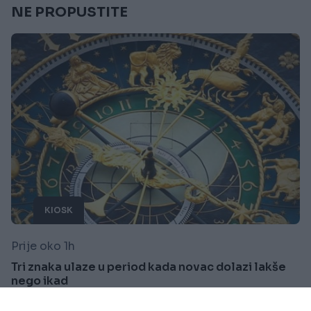
NE PROPUSTITE
KIOSK
Prije oko 1h
Tri znaka ulaze u period kada novac dolazi lakše
nego ikad
Saznaj više