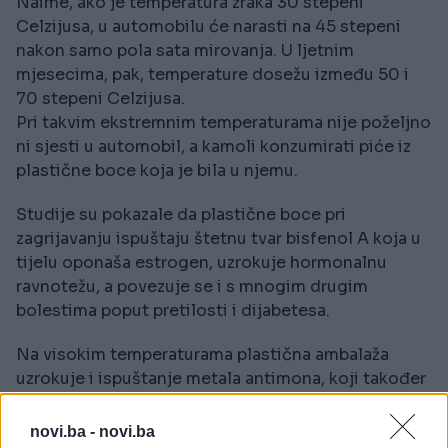
Naime, ako je temperatura zraka 30 stepeni
Celzijusa, u automobilu će narasti na 45 stepeni
nakon samo pola sata mirovanja. U ljetnim
mjesecima, pak, temperature dosežu između 50 i
70 stepeni Celzijusa.
Pri takvim ekstremnim temperaturama nije poželjno
ni sjesti u automobil, a kamoli konzumirati piće iz
plastične boce koja je bila u njemu.
Studije su pokazale da plastične boce pri
zagrijavanju ispuštaju štetnu tvar bisfenol A koja u
tijelu oponaša estrogen, uzrokuje hormonalnu
ravnotežu, a povezuje se i s mnogim drugim
bolestima poput pretilosti i dijabetesa.
Na visokim temperaturama plastična ambalaža
uzrokuje i ispuštanje metala antimona, koji također
može biti štetan za ljudski organizam.
novi.ba -
novi.ba
Pridržavajte se opisa na deklaracijama pa napitke u