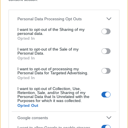
Personal Data Processing Opt Outs
I want to opt-out of the Sharing of my
personal data.
#zanimljivosti
#Indija
Opted In
#voda
#opasnost
#hlor
I want to opt-out of the Sale of my
Personal Data.
Opted In
#lutalice
#Plavi psi
I want to opt-out of processing my
Personal Data for Targeted Advertising.
Opted In
I want to opt-out of Collection, Use,
Retention, Sale, and/or Sharing of my
Personal Data that Is Unrelated with the
Purposes for which it was collected.
Opted Out
Google consents
I want to allow Google to enable storage