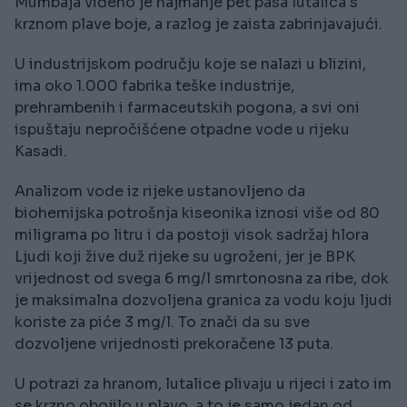
Mumbaja viđeno je najmanje pet pasa lutalica s
krznom plave boje, a razlog je zaista zabrinjavajući.
U industrijskom području koje se nalazi u blizini,
ima oko 1.000 fabrika teške industrije,
prehrambenih i farmaceutskih pogona, a svi oni
ispuštaju nepročišćene otpadne vode u rijeku
Kasadi.
Analizom vode iz rijeke ustanovljeno da
biohemijska potrošnja kiseonika iznosi više od 80
miligrama po litru i da postoji visok sadržaj hlora
Ljudi koji žive duž rijeke su ugroženi, jer je BPK
vrijednost od svega 6 mg/l smrtonosna za ribe, dok
je maksimalna dozvoljena granica za vodu koju ljudi
koriste za piće 3 mg/l. To znači da su sve
dozvoljene vrijednosti prekoračene 13 puta.
U potrazi za hranom, lutalice plivaju u rijeci i zato im
se krzno obojilo u plavo, a to je samo jedan od