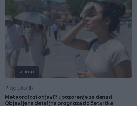
VIJESTI
Prije oko 1h
Meteorolozi objavili upozorenje za danas!
Objavljena detaljna prognoza do četvrtka
Saznaj više