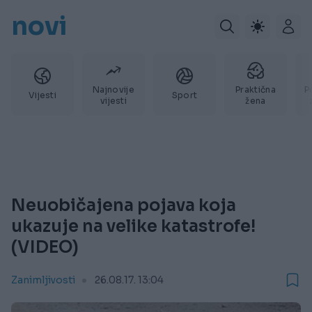
novi
Najnovije
Praktična
P
Vijesti
Sport
vijesti
žena
Neuobičajena pojava koja
ukazuje na velike katastrofe!
(VIDEO)
Zanimljivosti
26.08.17. 13:04