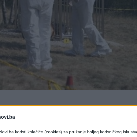
novi.ba
Vidovići u blizini Tomislavgrada. Ima oprečnih
brzo sanirana u Domu zdravlja u Tomislavgradu,
ovi.ba koristi kolačiće (cookies) za pružanje boljeg korisničkog iskustv