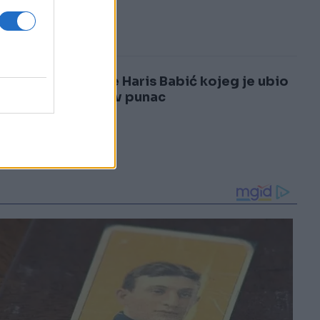
3
4
Ovo je Haris Babić kojeg je ubio
njegov punac