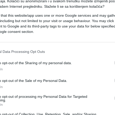
aja. Kolačići su anonimizirani i u svakom trenutku možete izmijeniti po
gli i policija za njima intenzivno traga.
ašem Internet pregledniku. Slažete li se sa korištenjem kolačića?
progovorio i njegov brat Zoran. Na pitanje što s
 that this website/app uses one or more Google services and may gath
including but not limited to your visit or usage behaviour. You may click 
 to Google and its third-party tags to use your data for below specifi
ogle consent section.
upila se cijela porodica. Puno ljudi je bilo, tu je
pogodio jer je bilo više metaka ispaljenih. Neki su
j nesreći, ne znam kako, desilo se da je samo
l Data Processing Opt Outs
o opt-out of the Sharing of my personal data.
ka nego i drugih članova koji su bili tamo jer je
In
o opt-out of the Sale of my Personal Data.
In
to opt-out of processing my Personal Data for Targeted
iganskih krugova. Dijela navijača koji u biti nisu
ing.
In
drugu mogućnost, ali daj Bože da ih pronađu pa
o opt-out of Collection, Use, Retention, Sale, and/or Sharing