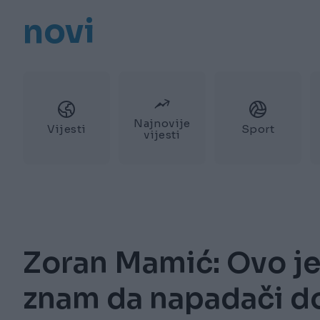
novi
Najnovije
Vijesti
Sport
vijesti
Zoran Mamić: Ovo je
znam da napadači do