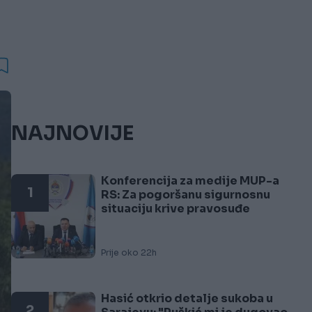
NAJNOVIJE
Konferencija za medije MUP-a
1
RS: Za pogoršanu sigurnosnu
situaciju krive pravosuđe
Prije oko 22h
Hasić otkrio detalje sukoba u
2