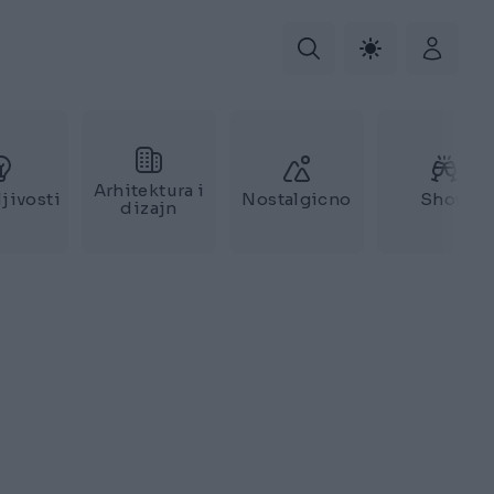
Arhitektura i
jivosti
Nostalgicno
Show
dizajn