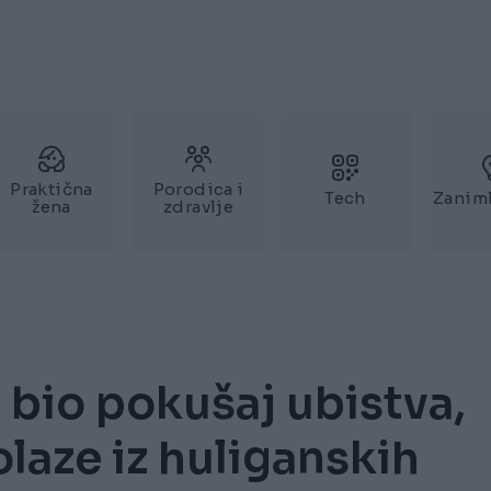
Praktična
Porodica i
Tech
Zaniml
žena
zdravlje
 bio pokušaj ubistva,
laze iz huliganskih