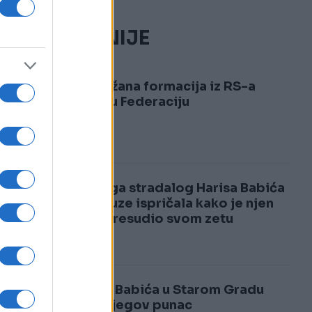
NAJČITANIJE
1
Naoružana formacija iz RS-a
upala u Federaciju
2
Supruga stradalog Harisa Babića
kroz suze ispričala kako je njen
otac presudio svom zetu
Harisa Babića u Starom Gradu
ubio njegov punac