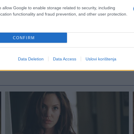
o allow Google to enable storage related to security, including
cation functionality and fraud prevention, and other user protection.
CONFIRM
Data Deletion
Data Access
Uslovi korištenja