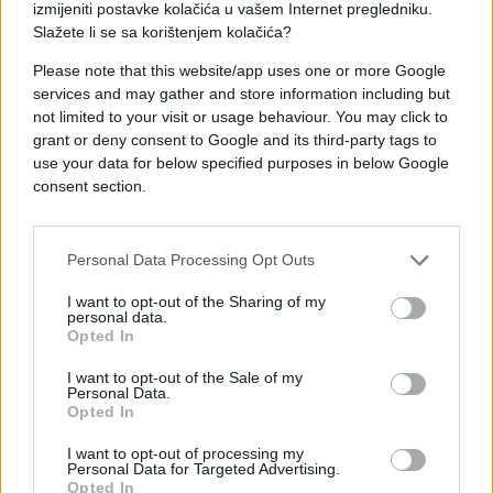
izmijeniti postavke kolačića u vašem Internet pregledniku.
događajima, "odnosno sudskim postupcima vezano
Slažete li se sa korištenjem kolačića?
uz Zdravka Mamića, objektivno informiraju javnost,
Please note that this website/app uses one or more Google
sukladno pravilima novinarske profesije i etike,
services and may gather and store information including but
poštujući pri tome presumpciju nevinosti Zdravka
not limited to your visit or usage behaviour. You may click to
Mamića".
grant or deny consent to Google and its third-party tags to
use your data for below specified purposes in below Google
Zdravka Mamića nepoznati napadači napali su iz
consent section.
vatrenog oružja, pogodivši ga metkom u nogu u
utorak prijepodne u zaseoku Vidovićima, u mjestu
Zidinama kraj Tomislavgrada (BiH), gdje je Mamić
Personal Data Processing Opt Outs
došao sa svojom obitelji kako bi sudjelovao na misi
I want to opt-out of the Sharing of my
zadušnici za pokojnog oca.
personal data.
Opted In
Napad na Mamića se dogodio odmah nakon što je
I want to opt-out of the Sale of my
izašao iz vozila, a pogođen je metkom u
Personal Data.
natkoljenicu. Nakon što mu je ukazana liječnička
Opted In
pomoć u lokalnom Domu zdravlja, Mamić je svojim
I want to opt-out of processing my
automobilom prevezen u Zagreb.
Personal Data for Targeted Advertising.
Opted In