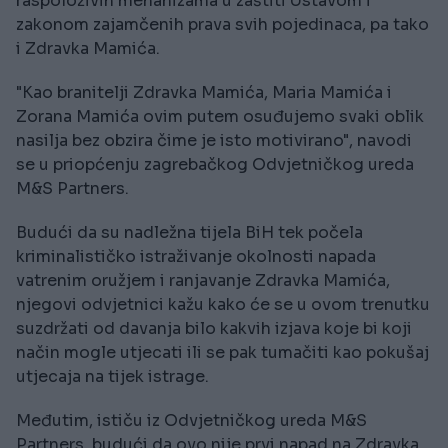
raspoloživih mehanizama u zaštiti Ustavom i
zakonom zajamčenih prava svih pojedinaca, pa tako
i Zdravka Mamića.
"Kao branitelji Zdravka Mamića, Maria Mamića i
Zorana Mamića ovim putem osuđujemo svaki oblik
nasilja bez obzira čime je isto motivirano", navodi
se u priopćenju zagrebačkog Odvjetničkog ureda
M&S Partners.
Budući da su nadležna tijela BiH tek počela
kriminalističko istraživanje okolnosti napada
vatrenim oružjem i ranjavanje Zdravka Mamića,
njegovi odvjetnici kažu kako će se u ovom trenutku
suzdržati od davanja bilo kakvih izjava koje bi koji
način mogle utjecati ili se pak tumačiti kao pokušaj
utjecaja na tijek istrage.
Međutim, ističu iz Odvjetničkog ureda M&S
Partners, budući da ovo nije prvi napad na Zdravka