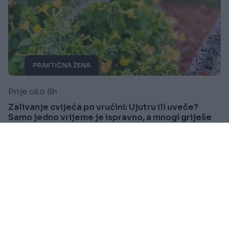
PRAKTIČNA ŽENA
Prije oko 8h
Zalivanje cvijeća po vrućini: Ujutru ili uveče?
Samo jedno vrijeme je ispravno, a mnogi griješe
Saznaj više