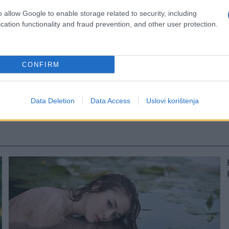
o allow Google to enable storage related to security, including
cation functionality and fraud prevention, and other user protection.
CONFIRM
Data Deletion
Data Access
Uslovi korištenja