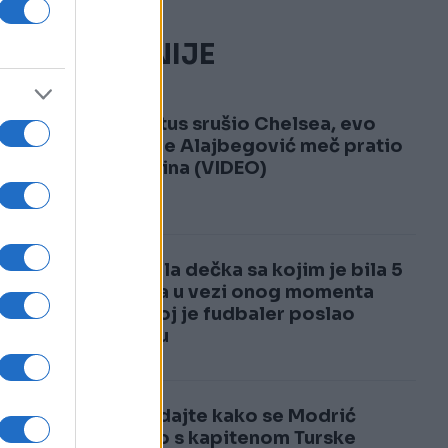
NAJČITANIJE
1
Juventus srušio Chelsea, evo
zašto je Alajbegović meč pratio
sa tribina (VIDEO)
2
Ostavila dečka sa kojim je bila 5
godina u vezi onog momenta
kada joj je fudbaler poslao
poruku
Pogledajte kako se Modrić
našalio s kapitenom Turske