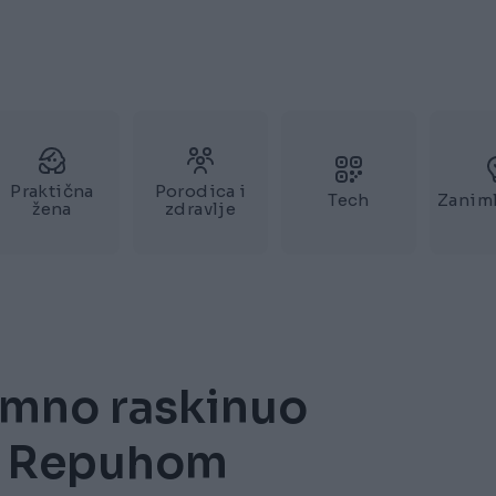
Praktična
Porodica i
Tech
Zaniml
žena
zdravlje
umno raskinuo
m Repuhom