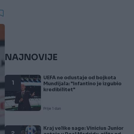
NAJNOVIJE
UEFA ne odustaje od bojkota
1
Mundijala: "Infantino je izgubio
kredibilitet"
Prije 1 dan
Kraj velike sage: Vinicius Junior
2