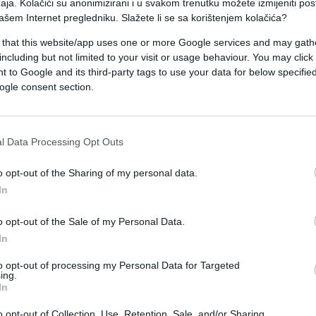
aja. Kolačići su anonimizirani i u svakom trenutku možete izmijeniti po
ašao iz rezultatske krize, saopćeno je iz FK
ašem Internet pregledniku. Slažete li se sa korištenjem kolačića?
 that this website/app uses one or more Google services and may gath
including but not limited to your visit or usage behaviour. You may click 
 od utakmice drugog kola, te je ostvario učinak
 to Google and its third-party tags to use your data for below specifi
a i dva poraza.
ogle consent section.
rcu u Banjoj Luci.
l Data Processing Opt Outs
a FK Sarajevo će predstaviti u toku ove sedmice,
o opt-out of the Sharing of my personal data.
In
o opt-out of the Sale of my Personal Data.
In
to opt-out of processing my Personal Data for Targeted
ing.
#senad repuh
In
o opt-out of Collection, Use, Retention, Sale, and/or Sharing