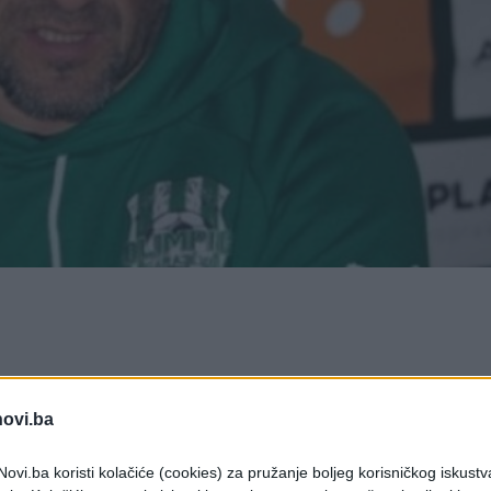
o da je postigao dogovor s trenerom Senadom
novi.ba
razočaravajući, te je promjena na poziciji šefa
ovi.ba koristi kolačiće (cookies) za pružanje boljeg korisničkog iskustv