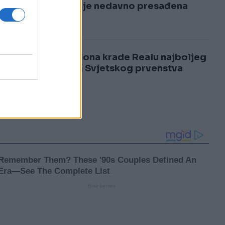
3
kojem je nedavno presađena
kosa
4
Barcelona krade Realu najboljeg
igrača Svjetskog prvenstva