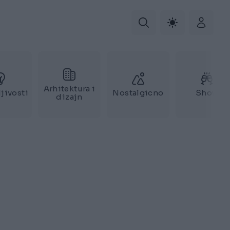
Arhitektura i
jivosti
Nostalgicno
Show
dizajn