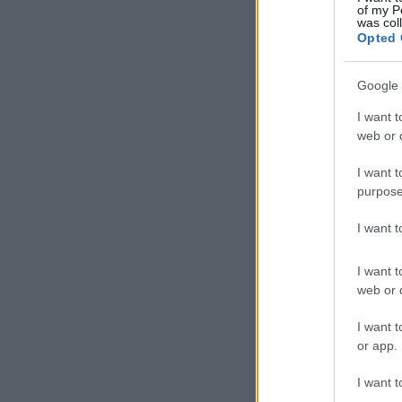
of my P
was col
Opted 
Google 
I want t
web or d
I want t
purpose
I want 
I want t
web or d
I want t
or app.
I want t