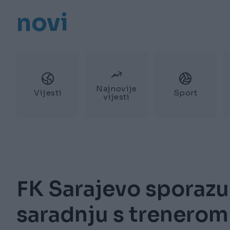
novi
Najnovije
Vijesti
Sport
vijesti
FK Sarajevo sporaz
saradnju s trenero