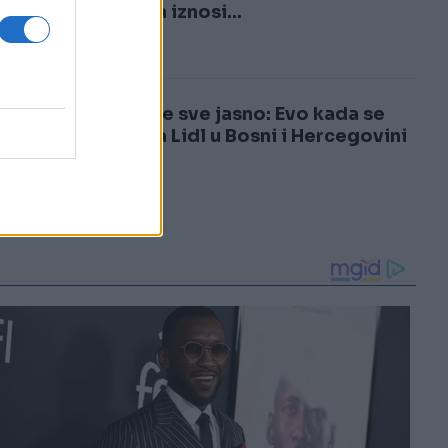
3
najniža iznosi...
4
Sada je sve jasno: Evo kada se
otvara Lidl u Bosni i Hercegovini