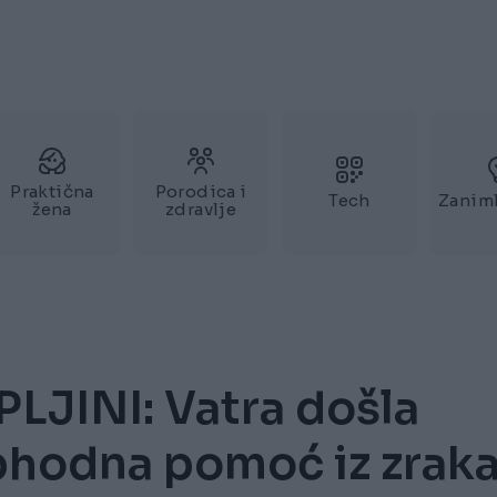
Praktična
Porodica i
Tech
Zaniml
žena
zdravlje
JINI: Vatra došla
hodna pomoć iz zraka