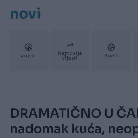
novi
Najnovije
Vijesti
Sport
vijesti
DRAMATIČNO U ČAPL
nadomak kuća, neop