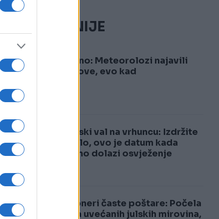
NAJČITANIJE
1
Konačno: Meteorolozi najavili
pljuskove, evo kad
2
Toplinski val na vrhuncu: Izdržite
još malo, ovo je datum kada
konačno dolazi osvježenje
Penzioneri časte poštare: Počela
isplata uvećanih julskih mirovina,