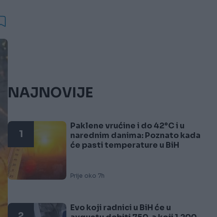
NAJNOVIJE
Paklene vrućine i do 42°C i u
1
narednim danima: Poznato kada
će pasti temperature u BiH
Prije oko 7h
Evo koji radnici u BiH će u
2