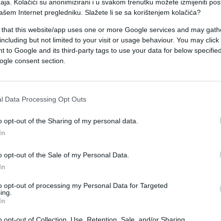
aja. Kolačići su anonimizirani i u svakom trenutku možete izmijeniti po
ašem Internet pregledniku. Slažete li se sa korištenjem kolačića?
ji bi trebao pomoći hercegovačkim vatrogascima 
 that this website/app uses one or more Google services and may gath
including but not limited to your visit or usage behaviour. You may click 
a 18 sati, potvrdio je direktor Federalne uprave
 to Google and its third-party tags to use your data for below specifi
ogle consent section.
ALARMANTNO, POŽAR SE PRIBLIŽIO KUĆAMA:
u minutu je sve gore stanje!
l Data Processing Opt Outs
eštani. Tražili smo pomoć iz zraka i ne znamo hoće l
ndir Vatrogasne jedinice.
o opt-out of the Sharing of my personal data.
In
 Abramovića ekipe su na terenu i spremne su da
o opt-out of the Sale of my Personal Data.
In
a do samo saobraćajnice.
to opt-out of processing my Personal Data for Targeted
ing.
In
o opt-out of Collection, Use, Retention, Sale, and/or Sharing