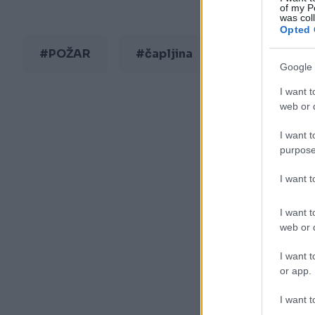
of my P
was col
Opted 
#POŽAR
#čapljina
#vatra
Google 
I want t
web or d
I want t
purpose
I want 
I want t
web or d
I want t
or app.
I want t