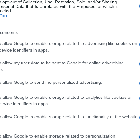
o opt-out of Collection, Use, Retention, Sale, and/or Sharing
nasljednikom i on može da bude zamjenjen osobo
ersonal Data that Is Unrelated with the Purposes for which it
lected.
je imaju višak mlađih sinova, poslale su ih na
Out
consents
o allow Google to enable storage related to advertising like cookies on
je, poslovne porodice se teško odriču starih
evice identifiers in apps.
dodatno smanjio broj muških nasljednika.
o allow my user data to be sent to Google for online advertising
s.
vnijim top menadžerima. Porodični vlasnici Tojote
svoje sinove koji im upravljaju biznisom.
to allow Google to send me personalized advertising.
 kao poklone dobijaju novac, prenosi economist.com
o allow Google to enable storage related to analytics like cookies on
evice identifiers in apps.
o allow Google to enable storage related to functionality of the website
u je ukazana velika čast. Vjeruje se da ovo
 osigurava da će biznis završiti u dobrim rukama
o allow Google to enable storage related to personalization.