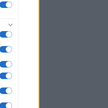
m
 i
.
.