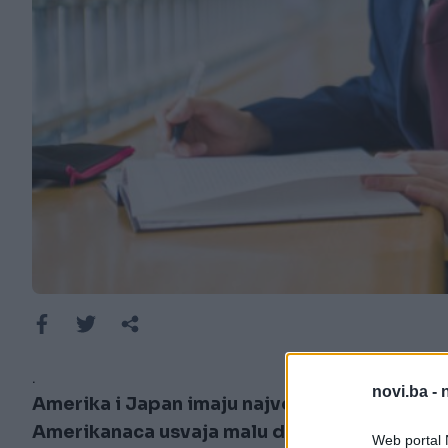
.
novi.ba -
Amerika i Japan imaju najveće stope usvajan
Amerikanaca usvaja malu djecu, u Japanu dje
Web portal N