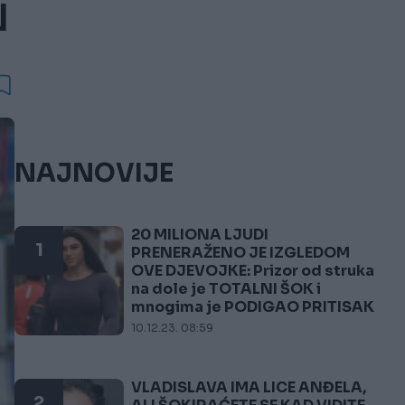
N
NAJNOVIJE
20 MILIONA LJUDI
1
PRENERAŽENO JE IZGLEDOM
OVE DJEVOJKE: Prizor od struka
na dole je TOTALNI ŠOK i
mnogima je PODIGAO PRITISAK
10.12.23. 08:59
VLADISLAVA IMA LICE ANĐELA,
2