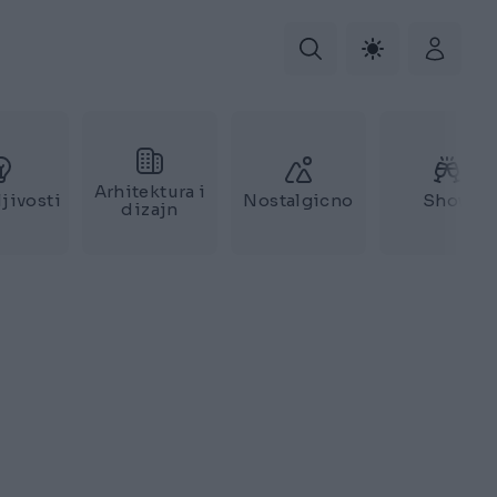
Arhitektura i
jivosti
Nostalgicno
Show
dizajn