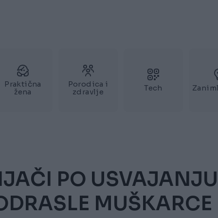
Praktična
Porodica i
Tech
Zaniml
žena
zdravlje
NJAČI PO USVAJANJU
ju ODRASLE MUŠKARCE