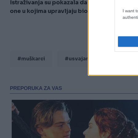
Istraživanja su pokazala da kompanije koje 
one u kojima upravljaju biološki nasljednici.
I want t
authenti
#muškarci
#usvajanje
#sinovi