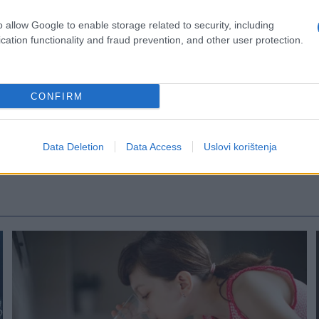
imaju usvojene nasljednike često uspješnije neg
o allow Google to enable storage related to security, including
cation functionality and fraud prevention, and other user protection.
CONFIRM
Data Deletion
Data Access
Uslovi korištenja