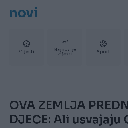
novi
Najnovije
Vijesti
Sport
vijesti
OVA ZEMLJA PRED
DJECE: Ali usvaja