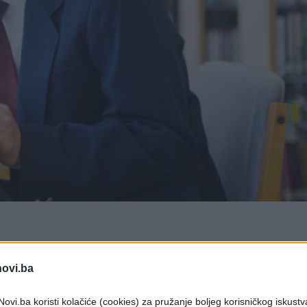
novi.ba
ja, ali sa jednom velikom razlikom. Dok većina
ca predstavljaju 2% svih usvajanja. Muškarci u
ovi.ba koristi kolačiće (cookies) za pružanje boljeg korisničkog iskustv