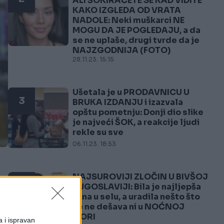
ALI ŠOKIRAĆETE SE KAD VIDITE
KAKO IZGLEDA OD VRATA
NADOLE: Neki muškarci NE
MOGU DA JE POGLEDAJU, a da
se ne uplaše, drugi tvrde da je
NAJZGODNIJA (FOTO)
28.11.23. 15:15
Ušetala je u PRODAVNICU U
3
BRUKA IZDANJU i izazvala
opštu pometnju: Donji dio slike
je najveći ŠOK, a reakcije ljudi
rekle su sve
06.11.23. 18:53
NAJSUROVIJI ZLOČIN U BIVŠOJ
4
JUGOSLAVIJI: Bila je najljepša
žena u selu, a uradila nešto što
se ne dešava ni u NOĆNOJ
MORI
a i ispravan