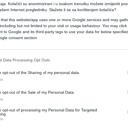
talih 98%, ili skoro 90.000 lica u 2008. godini
aja. Kolačići su anonimizirani i u svakom trenutku možete izmijeniti po
ašem Internet pregledniku. Slažete li se sa korištenjem kolačića?
usvajaju odrasli.
 that this website/app uses one or more Google services and may gath
i vještine nisu baš u svim slučajevima nasljedni.
including but not limited to your visit or usage behaviour. You may click 
 to Google and its third-party tags to use your data for below specifi
 propadne nakon smrti njihovog osnivača.
ogle consent section.
kompanija koje posluju širom svijeta već 200
dica, prenosi economist.com.
l Data Processing Opt Outs
titule najstarijih porodičnih kompanija su Hoši
o opt-out of the Sharing of my personal data.
distički hram koji je osnovan 578. godine.
In
 Japana je odredio da porodično bogatstvo mora 
o opt-out of the Sale of my Personal Data.
vala da sve prelazi u ruke najstarijeg sina.
In
to opt-out of processing my Personal Data for Targeted
došlo je do velike potražnje za usvojenim
ing.
In
i posao.