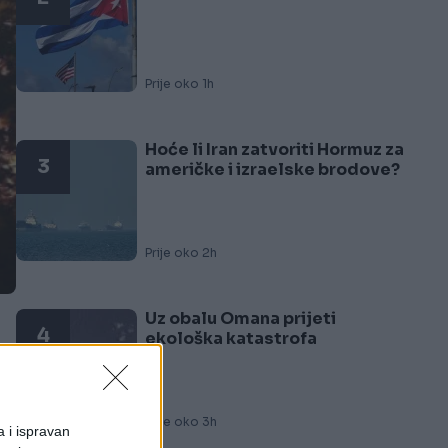
Prije oko 1h
Hoće li Iran zatvoriti Hormuz za
3
američke i izraelske brodove?
Prije oko 2h
Uz obalu Omana prijeti
4
ekološka katastrofa
,
Prije oko 3h
a i ispravan