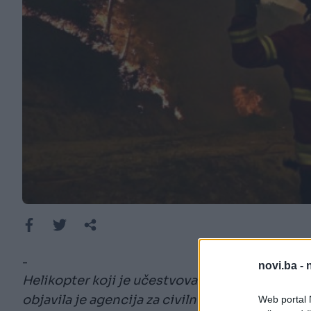
-
novi.ba -
Helikopter koji je učestvovao u gašenju požara 
objavila je agencija za civilnu zaštitu.
Web portal N