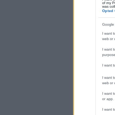
of my P
was col
Opted 
Google 
I want t
web or d
I want t
purpose
I want 
I want t
web or d
I want t
or app.
I want t