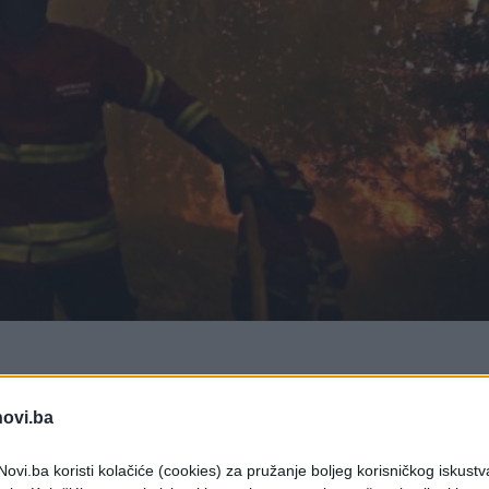
novi.ba
na sjeveru Portugala, srušio se, a pilot je poginuo
ovi.ba koristi kolačiće (cookies) za pružanje boljeg korisničkog iskustv