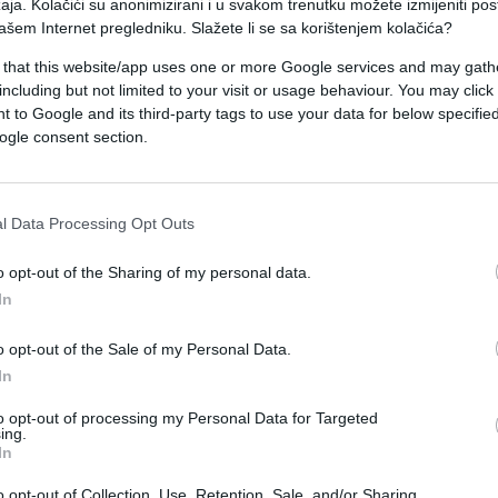
aja. Kolačići su anonimizirani i u svakom trenutku možete izmijeniti po
ašem Internet pregledniku. Slažete li se sa korištenjem kolačića?
 srušio, malo prije 13 sati po lokalnom vremenu 
 that this website/app uses one or more Google services and may gath
including but not limited to your visit or usage behaviour. You may click 
 to Google and its third-party tags to use your data for below specifi
ne firme EverJets, udario je u dalekovode prije
ogle consent section.
osi agencija Fena.
 broj požara, a ministrica unutrašnjih poslova
l Data Processing Opt Outs
 ljudsku nemarnost..
o opt-out of the Sharing of my personal data.
In
o opt-out of the Sale of my Personal Data.
In
#vatra
to opt-out of processing my Personal Data for Targeted
ing.
In
o opt-out of Collection, Use, Retention, Sale, and/or Sharing