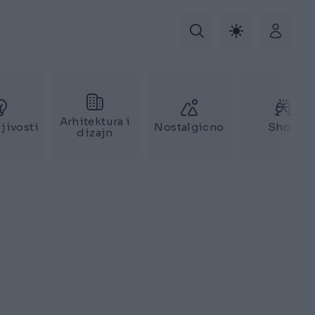
Arhitektura i
jivosti
Nostalgicno
Show
dizajn