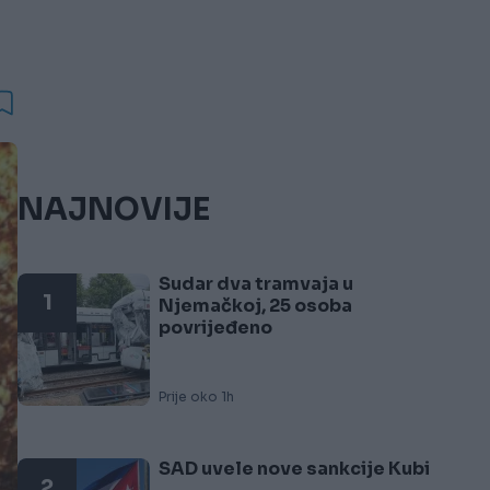
NAJNOVIJE
Sudar dva tramvaja u
1
Njemačkoj, 25 osoba
povrijeđeno
Prije oko 1h
SAD uvele nove sankcije Kubi
2