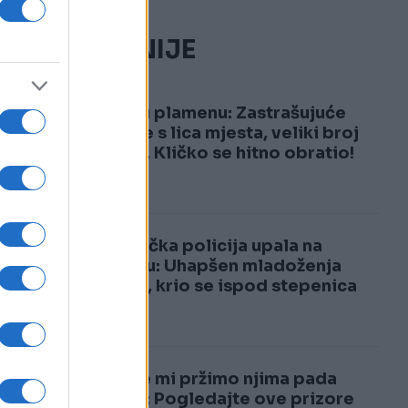
NAJČITANIJE
1
Kijev u plamenu: Zastrašujuće
snimke s lica mjesta, veliki broj
žrtava, Kličko se hitno obratio!
2
Njemačka policija upala na
svadbu: Uhapšen mladoženja
Marko, krio se ispod stepenica
Dok se mi pržimo njima pada
snijeg: Pogledajte ove prizore