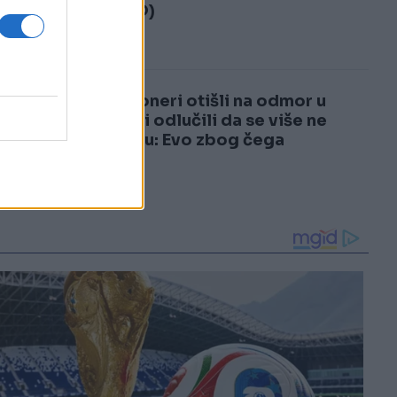
3
(VIDEO)
4
Penzioneri otišli na odmor u
Italiju i odlučili da se više ne
vraćaju: Evo zbog čega