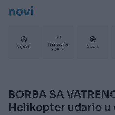
novi
Najnovije
Vijesti
Sport
vijesti
BORBA SA VATRENO
Helikopter udario u