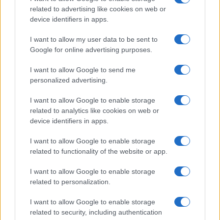
related to advertising like cookies on web or
je i silovali jer im je to makro dopuštao. U trošnu bi
device identifiers in apps.
sobicu doveo i petoricu muškaraca koji su je
silovali i iživljavali se nad njom.
I want to allow my user data to be sent to
Google for online advertising purposes.
"Ja častim"
, govorio bi im.
I want to allow Google to send me
Batine je dobivala redovno. Na dan je morala
personalized advertising.
“odraditi” i 50 mušterija. Makrou je davala cijelu
dnevnu zaradu, između 2500 i 3000 eura. Morala je
I want to allow Google to enable storage
related to analytics like cookies on web or
pristajati na seks bez kondoma ako bi to mušterija
device identifiers in apps.
željela. Mnogi su željeli seks tokom menstruacije.
Ni toga nije bila pošteđena... Sad je u Hrvatskoj.
I want to allow Google to enable storage
related to functionality of the website or app.
Uspjela je pobjeći iz sobička iz Španjolske, preko
Slovenije, vozom u Hrvatsku. Bez pasoša. No nije
I want to allow Google to enable storage
željela sarađivati s istražiteljima. Javila se samo da
related to personalization.
je bila žrtva trgovine ljudima. Kao žrtva ne mora
I want to allow Google to enable storage
ništa odati policiji...
related to security, including authentication