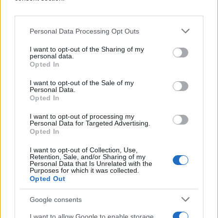
MUP-u.
Personal Data Processing Opt Outs
Sanja (24) konobarila je u kafićima. Poznanik joj je
otvoreno ponudio zarađivanje na prostituciji.
I want to opt-out of the Sharing of my
Obećao joj je sunčanu zemlju i dobru zaradu.
personal data.
Opted In
Zagrizla je. Spakirala je kovčeg, uzela putovnicu i
otišla u Španiju. Tamo ju je “sve čekalo”, stan i –
I want to opt-out of the Sale of my
Personal Data.
makro.
Opted In
-
Prvo je dobila batine. Potom ju je bacio u sobicu,
I want to opt-out of processing my
Personal Data for Targeted Advertising.
još je jedanput pretukao, uzeo joj mobitel i
Opted In
putovnicu - , zapisala je policija. "Pokušaš li
pobjeći, zaklat ću te, ubit ću te... Ne znaš ko sam i
I want to opt-out of Collection, Use,
Retention, Sale, and/or Sharing of my
kakve veze u policiji imam. Ti si sad moje vlasništvo
Personal Data that Is Unrelated with the
Purposes for which it was collected.
i zarađuješ za mene -
, jasno joj je makro dao do
Opted Out
znanja.
Google consents
Sanja je plakala i patila. I prostituirala se. Često su
I want to allow Google to enable storage