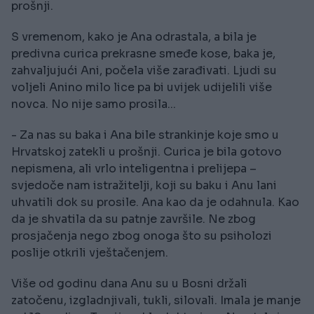
prošnji.
S vremenom, kako je Ana odrastala, a bila je
predivna curica prekrasne smeđe kose, baka je,
zahvaljujući Ani, počela više zarađivati. Ljudi su
voljeli Anino milo lice pa bi uvijek udijelili više
novca. No nije samo prosila...
- Za nas su baka i Ana bile strankinje koje smo u
Hrvatskoj zatekli u prošnji. Curica je bila gotovo
nepismena, ali vrlo inteligentna i prelijepa –
svjedoče nam istražitelji, koji su baku i Anu lani
uhvatili dok su prosile. Ana kao da je odahnula. Kao
da je shvatila da su patnje završile. Ne zbog
prosjačenja nego zbog onoga što su psiholozi
poslije otkrili vještačenjem.
Više od godinu dana Anu su u Bosni držali
zatočenu, izgladnjivali, tukli, silovali. Imala je manje