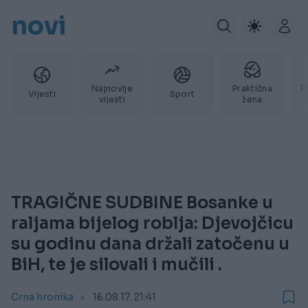
novi
Najnovije
Praktična
P
Vijesti
Sport
vijesti
žena
TRAGIČNE SUDBINE Bosanke u
raljama bijelog roblja: Djevojčicu
su godinu dana držali zatočenu u
BiH, te je silovali i mučili .
Crna hronika
16.08.17. 21:41