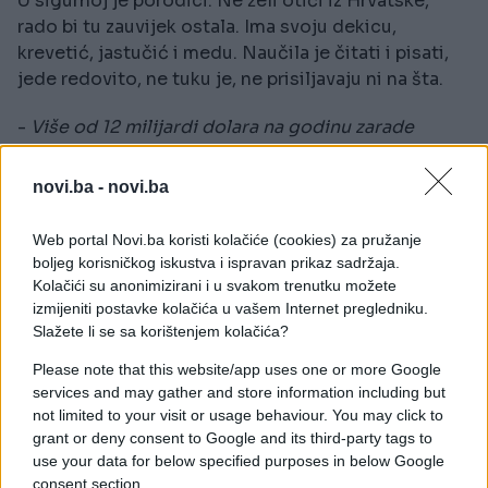
U sigurnoj je porodici. Ne želi otići iz Hrvatske,
rado bi tu zauvijek ostala. Ima svoju dekicu,
krevetić, jastučić i medu. Naučila je čitati i pisati,
jede redovito, ne tuku je, ne prisiljavaju ni na šta.
-
Više od 12 milijardi dolara na godinu zarade
trgovci ljudima - , šokirali su nas u MUP-u ovim
podatkom. Ova dobit odnosi se samo na trgovanje
novi.ba -
novi.ba
ženama i djecom, i to zbog seksualnog
iskorištavanja. Trgovanje ljudima jedan je od
Web portal Novi.ba koristi kolačiće (cookies) za pružanje
najvećih međunarodnih problema posljednjih
boljeg korisničkog iskustva i ispravan prikaz sadržaja.
godina,
kažu u MUP-u.
Kolačići su anonimizirani i u svakom trenutku možete
izmijeniti postavke kolačića u vašem Internet pregledniku.
Slažete li se sa korištenjem kolačića?
-
Trgovanje ljudima jedan je od najgorih zločina
Please note that this website/app uses one or more Google
našeg doba. Muškarci su najčešće žrtve prisilnog
services and may gather and store information including but
rada, žene prostitucije, a djeca prosjačenja i
not limited to your visit or usage behaviour. You may click to
prodaje porodicama bez djece. Svi mogu biti žrtve
grant or deny consent to Google and its third-party tags to
zbog trgovanja ljudskim organima
- , napominju u
use your data for below specified purposes in below Google
consent section.