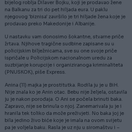
bijelog roblja Dilaver Bojku, koji je prodavao žene
na Balkanu za tri do pet hiljada eura. U paklu
njegovog 'biznisa' završilo je tri hiljade žena koje je
prodavao preko Makedonije i Albanije.
U nastavku vam donosimo šokantne, stvarne priče
žrtava. Njihove tragične sudbine zapisane su u
policijskim bilježnicama, sve su one svoje priče
ispričale u Policijskom nacionalnom uredu za
suzbijanje korupcije i organiziranoga kriminaliteta
(PNUSKOK), piše Express.
Anina (11) majka je prostitutka. Rodila ju je u BiH.
Nije znala ko je Anin otac. Bebu nije željela, ostavila
ju je nakon porođaja. O Ani se počela brinuti baka.
Zapravo, nije se brinula o njoj. Zanemarivala ju je i
hranila tek toliko da može preživjeti. No baka joj je
bila jedino živo biće koje je imala na ovom svijetu
pa je voljela baku. Rasla je uz nju u siromaštvu i –