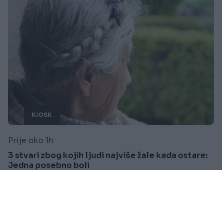
KIOSK
Prije oko 1h
3 stvari zbog kojih ljudi najviše žale kada ostare:
Jedna posebno boli
Saznaj više