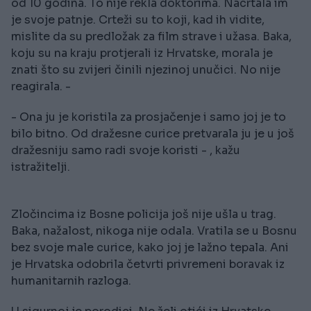
od 10 godina. To nije rekla doktorima. Nacrtala im
je svoje patnje. Crteži su to koji, kad ih vidite,
mislite da su predložak za film strave i užasa. Baka,
koju su na kraju protjerali iz Hrvatske, morala je
znati što su zvijeri činili njezinoj unučici. No nije
reagirala. -
- Ona ju je koristila za prosjačenje i samo joj je to
bilo bitno. Od dražesne curice pretvarala ju je u još
dražesniju samo radi svoje koristi - , kažu
istražitelji.
Zločincima iz Bosne policija još nije ušla u trag.
Baka, nažalost, nikoga nije odala. Vratila se u Bosnu
bez svoje male curice, kako joj je lažno tepala. Ani
je Hrvatska odobrila četvrti privremeni boravak iz
humanitarnih razloga.