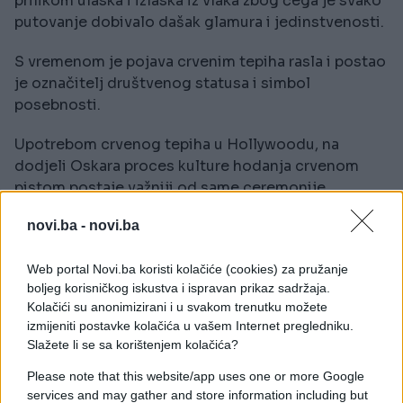
prilikom ulaska i izlaska iz vlaka zbog čega je svako
putovanje dobivalo dašak glamura i jedinstvenosti.
S vremenom je pojava crvenim tepiha rasla i postao
je označitelj društvenog statusa i simbol
posebnosti.
Upotrebom crvenog tepiha u Hollywoodu, na
dodjeli Oskara proces kulture hodanja crvenom
pistom postaje važniji od same ceremonije.
novi.ba -
novi.ba
Tako je započeo savremeni crveni tepih
transcendirati film. Moderni crveni tepih nije više
rezervisan samo za filmske zvijezde.
Web portal Novi.ba koristi kolačiće (cookies) za pružanje
boljeg korisničkog iskustva i ispravan prikaz sadržaja.
Kolačići su anonimizirani i u svakom trenutku možete
Na mnogim filmskim festivalima diljem svijeta
izmijeniti postavke kolačića u vašem Internet pregledniku.
pored glumaca mogu se vidjeti "drugačiji ljudi"-
Slažete li se sa korištenjem kolačića?
muzičari, modeli, milijunaši, ... koji nose vrijednije
stvari.
Please note that this website/app uses one or more Google
services and may gather and store information including but