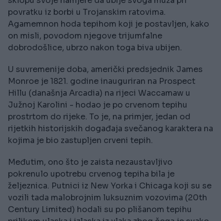
sklopu svoje namjere da ubije svoga muža pri
povratku iz borbi u Trojanskim ratovima.
Agamemnon hoda tepihom koji je postavljen, kako
on misli, povodom njegove trijumfalne
dobrodošlice, ubrzo nakon toga biva ubijen.
U suvremenije doba, američki predsjednik James
Monroe je 1821. godine inauguriran na Prospect
Hillu (današnja Arcadia) na rijeci Waccamaw u
Južnoj Karolini - hodao je po crvenom tepihu
prostrtom do rijeke. To je, na primjer, jedan od
rijetkih historijskih događaja svečanog karaktera na
kojima je bio zastupljen crveni tepih.
Međutim, ono što je zaista nezaustavljivo
pokrenulo upotrebu crvenog tepiha bila je
željeznica. Putnici iz New Yorka i Chicaga koji su se
vozili tada malobrojnim luksuznim vozovima (20th
Century Limited) hodali su po plišanom tepihu