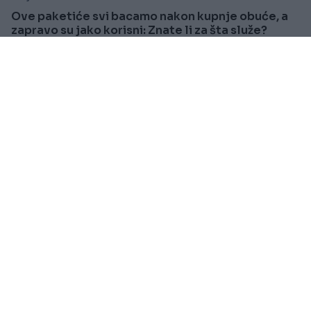
Ove paketiće svi bacamo nakon kupnje obuće, a
zapravo su jako korisni: Znate li za šta služe?
Saznaj više
SVIJET