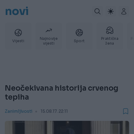
novi
Najnovije
Praktična
P
Vijesti
Sport
vijesti
žena
Neočekivana historija crvenog
tepiha
Zanimljivosti
15.08.17. 22:11