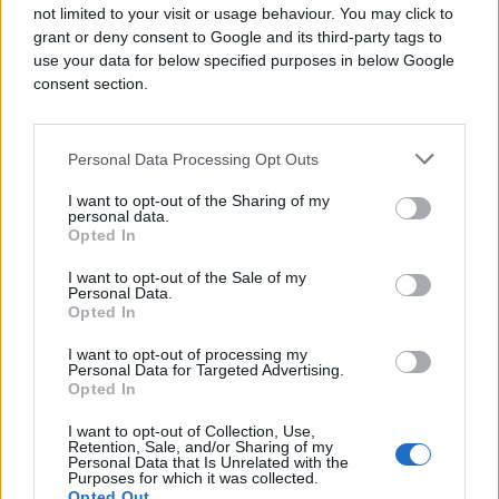
S tim u vezi marketing potencijal crvenog tepiha,
not limited to your visit or usage behaviour. You may click to
grant or deny consent to Google and its third-party tags to
prepoznatljiv je od strane rukovoditelja, kao prilika
use your data for below specified purposes in below Google
za prodati sve što može odjenuti jer je to mjesto
consent section.
glamura i skupoće.
Bilo da je to simptom ili simbol potrošačkog načina
Personal Data Processing Opt Outs
života ono što je nedvojbeno jest da je od krvavog
početka do uljepšavanja kraja, crveni tepih prošao
I want to opt-out of the Sharing of my
personal data.
vrlo dug put.
Opted In
I want to opt-out of the Sale of my
Personal Data.
Opted In
I want to opt-out of processing my
Personal Data for Targeted Advertising.
Opted In
I want to opt-out of Collection, Use,
#filmovi
#crveni tepih
Retention, Sale, and/or Sharing of my
Personal Data that Is Unrelated with the
Purposes for which it was collected.
#historija
#tradicija
Opted Out