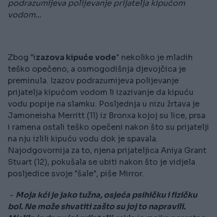
podrazumijeva polijevanje prijatelja kipućom
vodom...
Zbog "i
zazova kipuće vode
" nekoliko je mladih
teško opečeno, a osmogodišnja djevojčica je
preminula. Izazov podrazumijeva polijevanje
prijatelja kipućom vodom li izazivanje da kipuću
vodu popije na slamku. Posljednja u nizu žrtava je
Jamoneisha Merritt (11) iz Bronxa kojoj su lice, prsa
i ramena ostali teško opečeni nakon što su prijatelji
na nju izlili kipuću vodu dok je spavala.
Najodgovornija za to, njena prijateljica Aniya Grant
Stuart (12), pokušala se ubiti nakon što je vidjela
posljedice svoje "šale", piše Mirror.
-
Moja kći je jako tužna, osjeća psihičku i fizičku
bol. Ne može shvatiti zašto su joj to napravili.