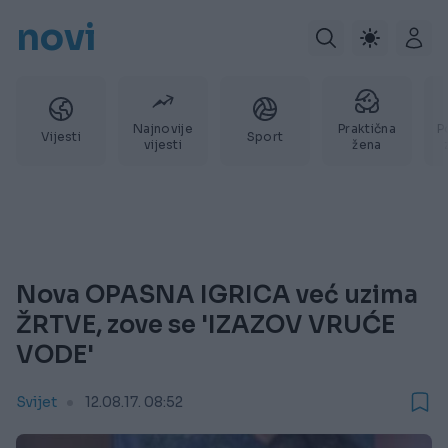
novi
Najnovije
Praktična
P
Vijesti
Sport
vijesti
žena
Nova OPASNA IGRICA već uzima
ŽRTVE, zove se 'IZAZOV VRUĆE
VODE'
Svijet
12.08.17. 08:52