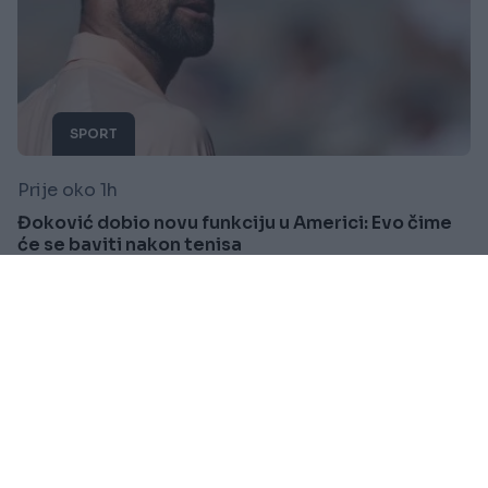
SPORT
Prije oko 1h
Đoković dobio novu funkciju u Americi: Evo čime
će se baviti nakon tenisa
Saznaj više