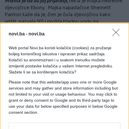
Mislila je da su joj prijatelji,
rekla je majka nesretne
djevojčice Ebony. Majka napadačice Shernett
Panton kaže da je, čim je čula djevojčicu kako
vrišti, nazvala 911 i prolila hladnu vodu na
Jamoneishino lice. Kaže i da je djevojčica napala
novi.ba -
novi.ba
obje njene kćeri u znak osvete.
Web portal Novi.ba koristi kolačiće (cookies) za pružanje
boljeg korisničkog iskustva i ispravan prikaz sadržaja.
Kolačići su anonimizirani i u svakom trenutku možete
-
Ono što je moja kći napravila je pogrešno, ali njoj
izmijeniti postavke kolačića u vašem Internet pregledniku.
je 12 godina. Svi nekad griješimo
, rekla je Panton.
Slažete li se sa korištenjem kolačića?
Još je gore u ovom izazovu prošla osmogodišnja
Ki’ari Pope koja je preminula četiri mjeseca nakon
Please note that this website/app uses one or more Google
services and may gather and store information including but
što je, na izazov rođaka, popila kipuću vodu na
not limited to your visit or usage behaviour. You may click to
slamku, javili su američki mediji. Djevojčici su usta i
grant or deny consent to Google and its third-party tags to
grlo bili teško opečeni, a imala je i probleme s
use your data for below specified purposes in below Google
disanjem.
consent section.