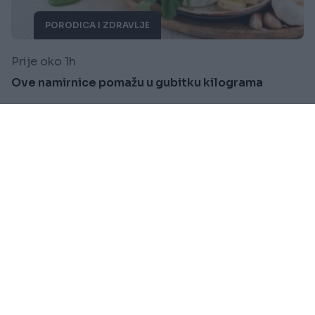
PORODICA I ZDRAVLJE
Prije oko 1h
Ove namirnice pomažu u gubitku kilograma
Saznaj više