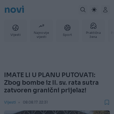
novi
Najnovije
Praktična
P
Vijesti
Sport
vijesti
žena
IMATE LI U PLANU PUTOVATI:
Zbog bombe iz II. sv. rata sutra
zatvoren granični prijelaz!
Vijesti
08.08.17. 22:31