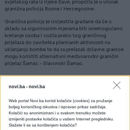
svjetskog rata iz rijeke Save, priopćila je u utorak
granična policija Bosne i Hercegovine.
Granična policija je izvijestila građane da će u
skladu sa sigurnosnim mjerama biti onemogućeno
kretanje osoba i vozila preko tog graničnog
prijelaza do završetka planiranih aktivnosti na
uklanjanju bombe te da za prelazak državne granice
mogu koristiti alternativni međunarodni granični
prijelaz Šamac - Slavonski Šamac.
novi.ba -
novi.ba
Web portal Novi.ba koristi kolačiće (cookies) za pružanje
#granica
#granični prelaz
boljeg korisničkog iskustva i ispravan prikaz sadržaja.
Kolačići su anonimizirani i u svakom trenutku možete
#Ministarstvo sigurnosti BiH
izmijeniti postavke kolačića u vašem Internet pregledniku.
Slažete li se sa korištenjem kolačića?