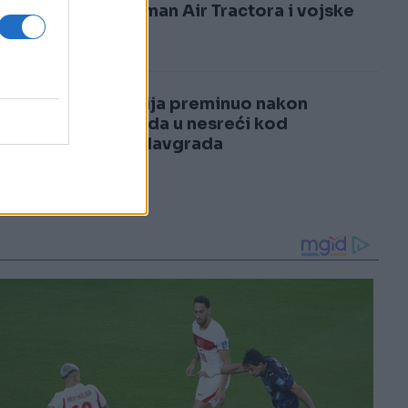
3
angažman Air Tractora i vojske
4
Sarajlija preminuo nakon
povreda u nesreći kod
Tomislavgrada