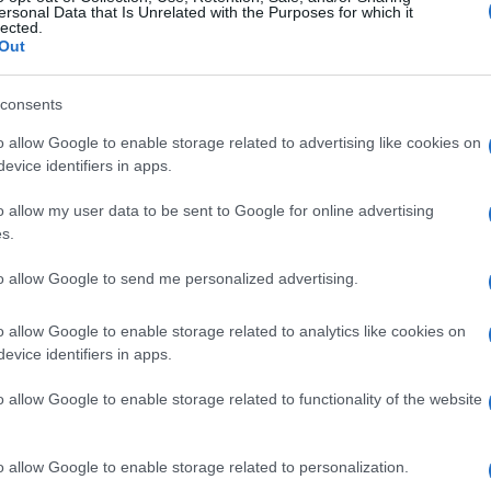
, udavio ju je i uzeo iz torbice 700 maraka i 200 eura
ersonal Data that Is Unrelated with the Purposes for which it
lected.
oz šiblje i ostavio u potoku.
Out
tljeno, a Karabegović je najveći dio vremena
consents
remenom radu i mirno živio sa svojom porodicom.
o allow Google to enable storage related to advertising like cookies on
jska istraga, zahvaljujući forenzičkim nalazima,
evice identifiers in apps.
zvršenje ovog zločina.
o allow my user data to be sent to Google for online advertising
s.
to allow Google to send me personalized advertising.
o allow Google to enable storage related to analytics like cookies on
evice identifiers in apps.
o allow Google to enable storage related to functionality of the website
o allow Google to enable storage related to personalization.