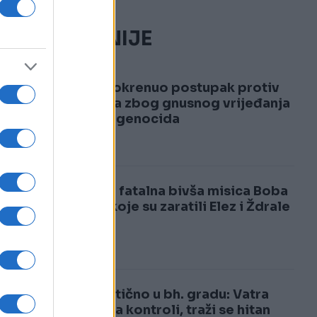
.
NAJČITANIJE
1
RAK pokrenuo postupak protiv
RTRS-a zbog gnusnog vrijeđanja
žrtava genocida
2
Ovo je fatalna bivša misica Boba
zbog koje su zaratili Elez i Ždrale
Dramatično u bh. gradu: Vatra
izmakla kontroli, traži se hitan