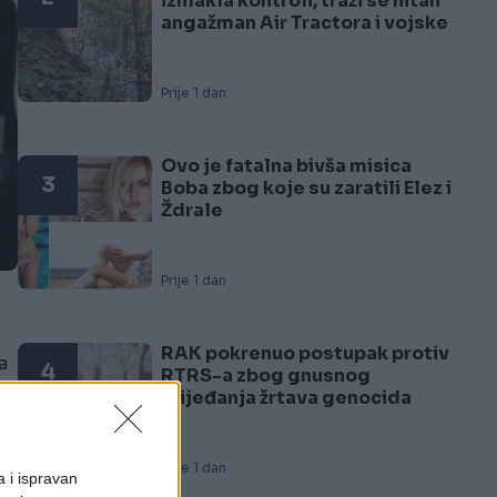
izmakla kontroli, traži se hitan
angažman Air Tractora i vojske
Prije 1 dan
Ovo je fatalna bivša misica
3
Boba zbog koje su zaratili Elez i
Ždrale
Prije 1 dan
RAK pokrenuo postupak protiv
a
4
RTRS-a zbog gnusnog
vrijeđanja žrtava genocida
Prije 1 dan
a i ispravan