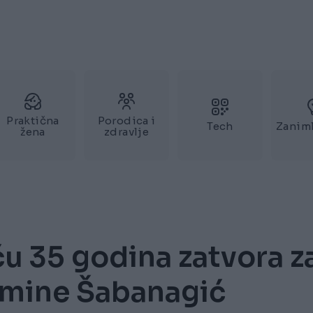
Praktična
Porodica i
Tech
Zaniml
žena
zdravlje
 35 godina zatvora z
 Amine Šabanagić