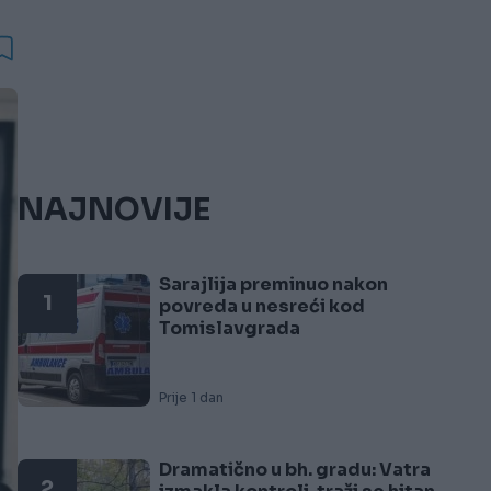
NAJNOVIJE
Sarajlija preminuo nakon
1
povreda u nesreći kod
Tomislavgrada
Prije 1 dan
Dramatično u bh. gradu: Vatra
2