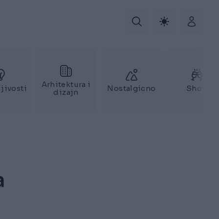
Arhitektura i
jivosti
Nostalgicno
Show
dizajn
a