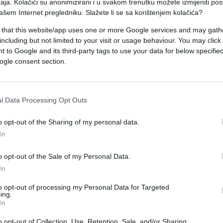
o bez prisustva javnosti, sudsko vjeće je
aja. Kolačići su anonimizirani i u svakom trenutku možete izmijeniti po
ašem Internet pregledniku. Slažete li se sa korištenjem kolačića?
 ubistvo djevojke iz Sanskog Mosta, a za silovan
tvena kazna dugotrajnog zatvora u trajanju od 35
 that this website/app uses one or more Google services and may gath
including but not limited to your visit or usage behaviour. You may click 
 to Google and its third-party tags to use your data for below specifi
ogle consent section.
ena s obzirom da se Karabegoviću sudilo po
je deset godina, piše "Avaz".
l Data Processing Opt Outs
a navrata bio osuđen u Kantonalnom sudu u Bihaću
 bi sada Vrhovni sud konačno i potvrdio ovu kazn
o opt-out of the Sharing of my personal data.
In
oje zakonsko pravo i jučer se nisu pojavili u
o opt-out of the Sale of my Personal Data.
je svo vrijeme u pritvoru.
In
zgrabio Aminu Šabanagić, koja se u večernjim
to opt-out of processing my Personal Data for Targeted
ing.
 groblje Greda u Sanskom Mostu, gdje ju je, pod
In
kon što je silovao, uplašio se da će ga djevojka
o opt-out of Collection, Use, Retention, Sale, and/or Sharing