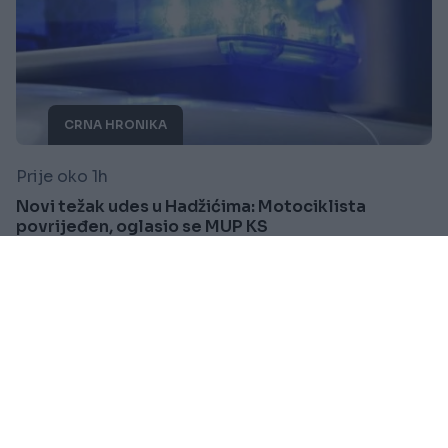
CRNA HRONIKA
Prije oko 1h
Novi težak udes u Hadžićima: Motociklista
povrijeđen, oglasio se MUP KS
Saznaj više