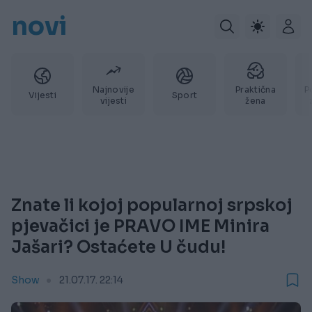
novi
Najnovije
Praktična
P
Vijesti
Sport
vijesti
žena
Znate li kojoj popularnoj srpskoj
pjevačici je PRAVO IME Minira
Jašari? Ostaćete U čudu!
Show
21.07.17. 22:14