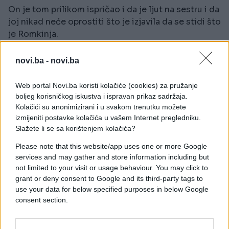
On je tom prilikom ispričao i da je ljut na sestru i da
joj nikad neće oprostiti što je izjavila da se stidi što
je Romkinja.
- Nikada neću zaboraviti kada je na početku karijere
novi.ba -
novi.ba
javno rekla da se stidi svog porekla. Sada može da
se vadi i da nas spominje koliko hoće, ali jednom
Web portal Novi.ba koristi kolačiće (cookies) za pružanje
izrečeno, to je za ceo život,prenosi Srbijadanas.
boljeg korisničkog iskustva i ispravan prikaz sadržaja.
Kolačići su anonimizirani i u svakom trenutku možete
izmijeniti postavke kolačića u vašem Internet pregledniku.
Objavu dijeli Mina Kostic
Slažete li se sa korištenjem kolačića?
(@minakostic_official)
Srp 4, 2017 u 9:57 PDT
Please note that this website/app uses one or more Google
services and may gather and store information including but
not limited to your visit or usage behaviour. You may click to
grant or deny consent to Google and its third-party tags to
use your data for below specified purposes in below Google
consent section.