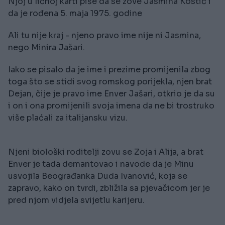
Njoj u ličnoj karti piše da se zove Jasmina Kostić i
da je rođena 5. maja 1975. godine
Ali tu nije kraj - njeno pravo ime nije ni Jasmina,
nego Minira Jašari.
Iako se pisalo da je ime i prezime promijenila zbog
toga što se stidi svog romskog porijekla, njen brat
Dejan, čije je pravo ime Enver Jašari, otkrio je da su
i on i ona promijenili svoja imena da ne bi trostruko
više plaćali za italijansku vizu.
Njeni biološki roditelji zovu se Zoja i Alija, a brat
Enver je tada demantovao i navode da je Minu
usvojila Beograđanka Duda Ivanović, koja se
zapravo, kako on tvrdi, zbližila sa pjevačicom jer je
pred njom vidjela svijetlu karijeru.