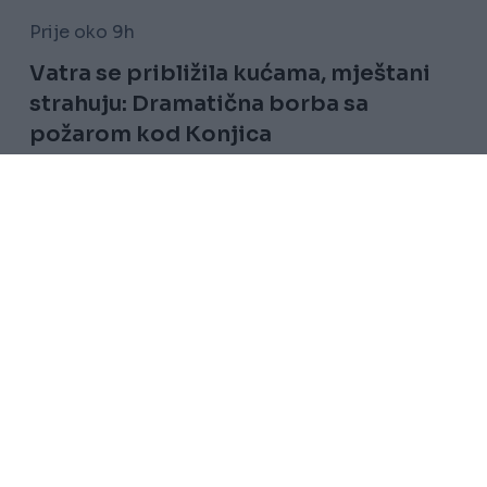
Prije oko 9h
Vatra se približila kućama, mještani
strahuju: Dramatična borba sa
požarom kod Konjica
Saznaj više
Uslovi korištenja