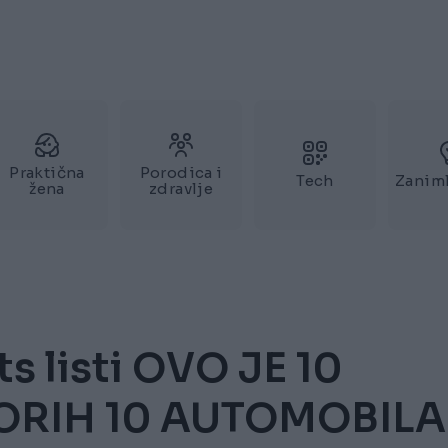
Praktična
Porodica i
Tech
Zaniml
žena
zdravlje
 listi OVO JE 10
ORIH 10 AUTOMOBILA