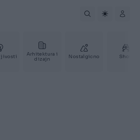
Arhitektura i
jivosti
Nostalgicno
Show
dizajn