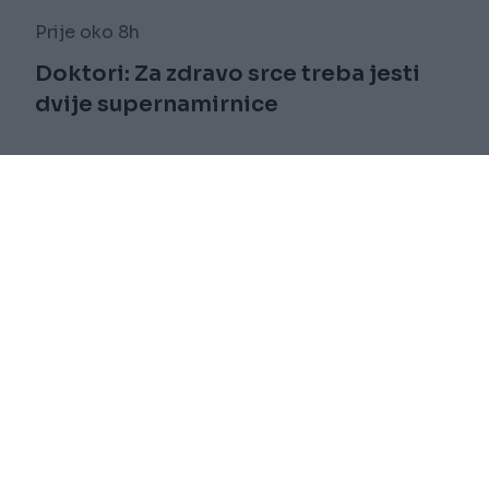
Prije oko 8h
Doktori: Za zdravo srce treba jesti
dvije supernamirnice
Saznaj više
novi
Impressum