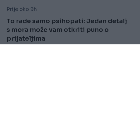
Prije oko 9h
To rade samo psihopati: Jedan detalj
s mora može vam otkriti puno o
prijateljima
Saznaj više
FOLLOW
Marketing