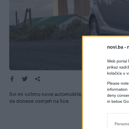
novi.ba -
Web portal N
prikaz sadrž
kolačića u v
Please note
information 
Svi mi volimo nove automobile, miris novog automo
deny consent
da donese osmjeh na lice.
in below Go
Persona