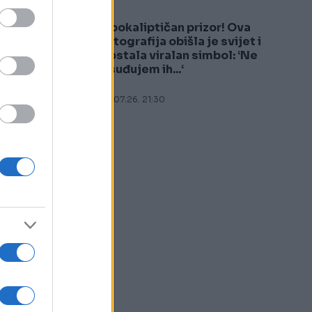
Apokaliptičan prizor! Ova
5
fotografija obišla je svijet i
postala viralan simbol: ‘Ne
osuđujem ih...‘
27.07.26. 21:30