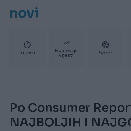
novi
Najnovije
Vijesti
Sport
vijesti
Po Consumer Reports
NAJBOLJIH I NAJG