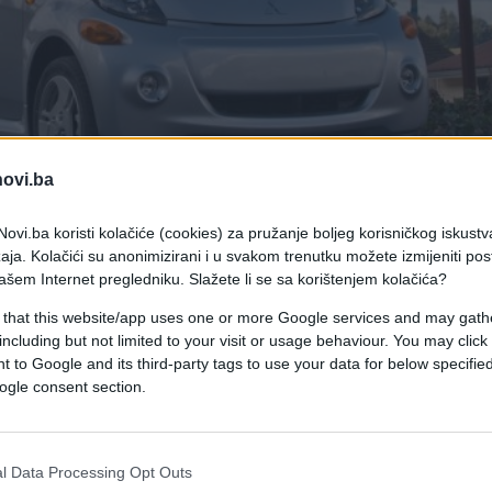
novi.ba
ovi.ba koristi kolačiće (cookies) za pružanje boljeg korisničkog iskustv
aja. Kolačići su anonimizirani i u svakom trenutku možete izmijeniti po
ašem Internet pregledniku. Slažete li se sa korištenjem kolačića?
 that this website/app uses one or more Google services and may gath
including but not limited to your visit or usage behaviour. You may click 
bila.., međutim, ponekad nov automobil i ne mora nužn
 to Google and its third-party tags to use your data for below specifi
ogle consent section.
l Data Processing Opt Outs