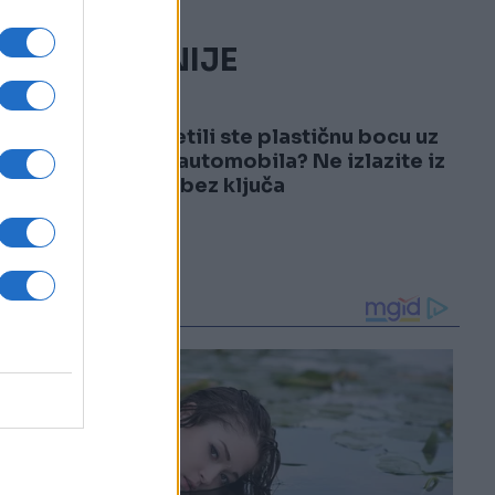
NAJČITANIJE
1
Primijetili ste plastičnu bocu uz
točak automobila? Ne izlazite iz
vozila bez ključa