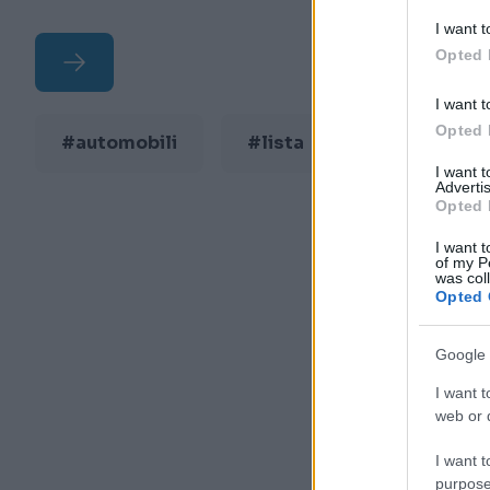
I want t
Opted 
I want t
Opted 
#automobili
#lista
#najgori
I want 
Advertis
Opted 
I want t
of my P
was col
Opted 
Google 
I want t
web or d
I want t
purpose