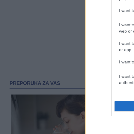
I want 
I want t
web or d
I want t
or app.
I want t
I want t
authenti