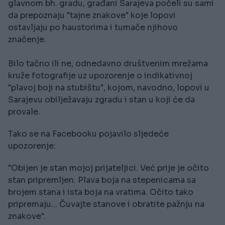
glavnom bh. gradu, građani Sarajeva počeli su sami
da prepoznaju "tajne znakove" koje lopovi
ostavljaju po haustorima i tumače njihovo
značenje.
Bilo tačno ili ne, odnedavno društvenim mrežama
kruže fotografije uz upozorenje o indikativnoj
"plavoj boji na stubištu", kojom, navodno, lopovi u
Sarajevu obilježavaju zgradu i stan u koji će da
provale.
Tako se na Facebooku pojavilo sljedeće
upozorenje:
"Obijen je stan mojoj prijateljici. Već prije je očito
stan pripremljen. Plava boja na stepenicama sa
brojem stana i ista boja na vratima. Očito tako
pripremaju... Čuvajte stanove i obratite pažnju na
znakove".