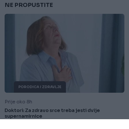
NE PROPUSTITE
PORODICA I ZDRAVLJE
Prije oko 8h
Doktori: Za zdravo srce treba jesti dvije
supernamirnice
Saznaj više