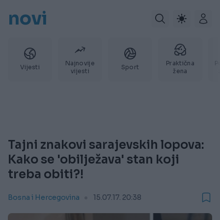
novi
Najnovije
Praktična
P
Vijesti
Sport
vijesti
žena
Tajni znakovi sarajevskih lopova:
Kako se 'obilježava' stan koji
treba obiti?!
Bosna i Hercegovina
15.07.17. 20:38