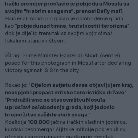
Irački premijer proslavio je pobjedu u Mosulu sa
svojim "hrabrim snagama", prenosi Daily mail
.
Haider al-Abadi proglasio je oslobođenje grada
kao "
pobjedu nad tmine, brutalnosti i terorizma
"
dok je dijelio trenutak sa svojim vojnicima i
lokalnim stanovništvom.
Rekao je: "
Cijelom svijetu danas
objavljujem kraj,
neuspjeh i propast mitske terorističke države'
"
Pridružili smo se stanovništvu Mosula
u proslavi oslobođenja grada, koji jedonio
brojne žrtve naših hrabrih snaga
."
Koalicija
100.000
jačina iračkih vladinih jedinica,
kurdski peshmerga i šijitske milicije pokrenuli su
ofenzivu za preuzimanje grada prije desetak