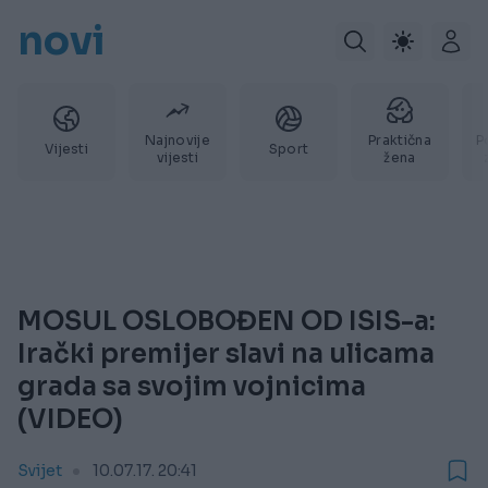
novi
Najnovije
Praktična
P
Vijesti
Sport
vijesti
žena
MOSUL OSLOBOĐEN OD ISIS-a:
Irački premijer slavi na ulicama
grada sa svojim vojnicima
(VIDEO)
Svijet
10.07.17. 20:41