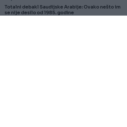
Totalni debakl Saudijske Arabije: Ovako nešto im
se nije desilo od 1985. godine
Saznaj više
PRAKTIČNA ŽENA