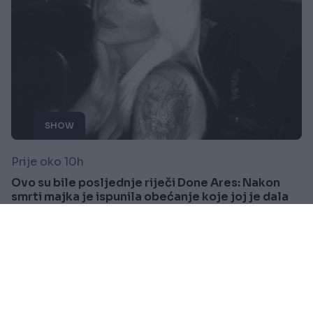
SHOW
Prije oko 10h
Ovo su bile posljednje riječi Done Ares: Nakon
smrti majka je ispunila obećanje koje joj je dala
Saznaj više