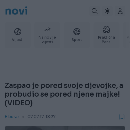
novi
Najnovije
Praktična
P
Vijesti
Sport
vijesti
žena
Zaspao je pored svoje djevojke, a
probudio se pored njene majke!
(VIDEO)
E buraz
07.07.17. 18:27