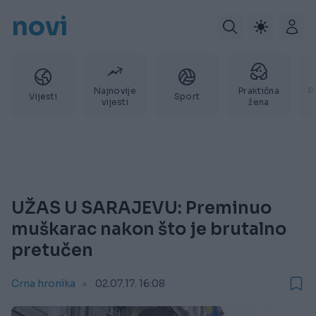
novi
Najnovije
Praktična
P
Vijesti
Sport
vijesti
žena
UŽAS U SARAJEVU: Preminuo
muškarac nakon što je brutalno
pretučen
Crna hronika
02.07.17. 16:08