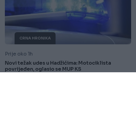
CRNA HRONIKA
Prije oko 1h
Novi težak udes u Hadžićima: Motociklista
povrijeđen, oglasio se MUP KS
Saznaj više