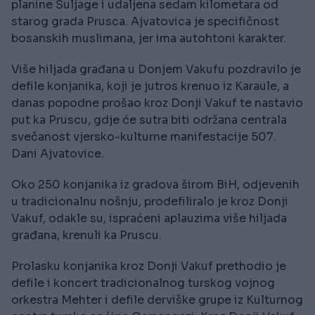
planine Šuljage i udaljena sedam kilometara od
starog grada Prusca. Ajvatovica je specifičnost
bosanskih muslimana, jer ima autohtoni karakter.
Više hiljada građana u Donjem Vakufu pozdravilo je
defile konjanika, koji je jutros krenuo iz Karaule, a
danas popodne prošao kroz Donji Vakuf te nastavio
put ka Pruscu, gdje će sutra biti održana centrala
svečanost vjersko-kulturne manifestacije 507.
Dani Ajvatovice.
Oko 250 konjanika iz gradova širom BiH, odjevenih
u tradicionalnu nošnju, prodefiliralo je kroz Donji
Vakuf, odakle su, ispraćeni aplauzima više hiljada
građana, krenuli ka Pruscu.
Prolasku konjanika kroz Donji Vakuf prethodio je
defile i koncert tradicionalnog turskog vojnog
orkestra Mehter i defile derviške grupe iz Kulturnog