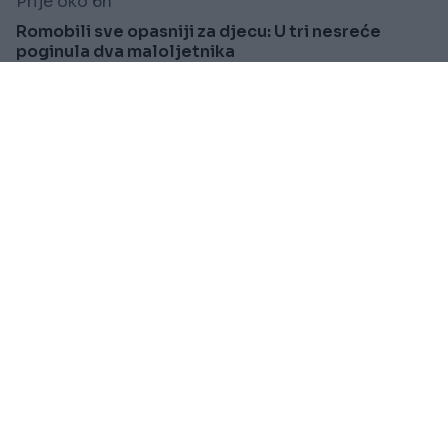
Prije oko 6h
Romobili sve opasniji za djecu: U tri nesreće
poginula dva maloljetnika
Saznaj više
SVIJET