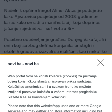
Načelnik općine Inegol Alinur Aktas je podsjetio
kako Ajvatovicu posjećuje od 2008. godine te
kazao kako se radi o manifestaciji koja doprinosi
jačanju zajedništva i suživota u BiH
Posebno oduševljenje građana Donjeg Vakufa, ali i
onih koji su zbog defilea konjanika pristigli iz
okolnih gradova, izazvali su mališani, kao i nekoliko
djevojaka, koji su na konjima prodefilovali glavnom
gradskom ulicom.
novi.ba -
novi.ba
Dolaskom defilea konjanika u Donji Vakuf, muftija
Web portal Novi.ba koristi kolačiće (cookies) za pružanje
travnički Ahmed efendija Adilović, predao je bajrak
boljeg korisničkog iskustva i ispravan prikaz sadržaja.
imamu džemata Karaula Salihu Arslanoviću.
Kolačići su anonimizirani i u svakom trenutku možete
izmijeniti postavke kolačića u vašem Internet pregledniku.
Slažete li se sa korištenjem kolačića?
U nedjelju ujutro konjanici će tradicionalno krenuti
ispred Handanagine džamije u Pruscu prema Ajvaz-
Please note that this website/app uses one or more Google
dedinoj stijeni. Nakon toga bit će prozvani i
services and may gather and store information including but