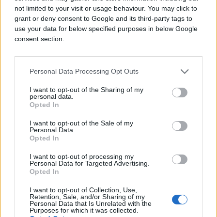
bajraktari. Nakon prolaska kroz stijenu i učenja
not limited to your visit or usage behaviour. You may click to
dove, na platou Ajvatovice bit će održan svečani
grant or deny consent to Google and its third-party tags to
use your data for below specified purposes in below Google
program manifestacije.
consent section.
Personal Data Processing Opt Outs
Ne zna se pouzdano kada je prvi pohod Ajvatovici
održan, ali se zna da je Ajvatovica dobila ime po
I want to opt-out of the Sharing of my
Ajvaz-dedi, islamskom učenjaku i dervišu koji je u
personal data.
Opted In
15. vijeku u Bosnu došao s prostora današnje
Turske. Nakon 1947. godine održavanje Ajvatovice
I want to opt-out of the Sale of my
Personal Data.
bilo je zabranjeno, a tradicija je obnovljena 1990.
Opted In
godine. Jubilarna, 500. manifestacija održana je u
junu 2010. godine.
I want to opt-out of processing my
Personal Data for Targeted Advertising.
Opted In
Ajvaz-dedo, derviš i islamski učenjak koji se u 15.
stoljeću nastanio na prostoru današnjeg Prusca,
I want to opt-out of Collection, Use,
Retention, Sale, and/or Sharing of my
nakon dugotrajne suše u ovom mjestu, 40 dana i
Personal Data that Is Unrelated with the
40 noći učio je dovu moleći za vodu na
Purposes for which it was collected.