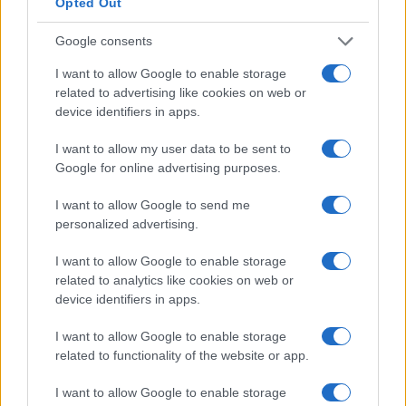
Opted Out
stjenovitom predjelu iznad kasabe. Prema
predanjima o Ajvaz-dedi, četrdesetu noć od
Google consents
dolaska na dovište, stijena se razdvojila, a iz nje je
potekla voda, koju i danas posjetioci Ajvaz-dedine
I want to allow Google to enable storage
related to advertising like cookies on web or
stijene imaju priliku okusiti.
device identifiers in apps.
Ajvaz-dedino dovište danas je mjesto susreta
I want to allow my user data to be sent to
desetina hiljada muslimana iz BiH, regiona, Europe i
Google for online advertising purposes.
Azije.
I want to allow Google to send me
personalized advertising.
I want to allow Google to enable storage
related to analytics like cookies on web or
device identifiers in apps.
#donji vakuf
#tradicija
I want to allow Google to enable storage
#ajvatovica
#PRUSAC
related to functionality of the website or app.
#KONJANICI
I want to allow Google to enable storage