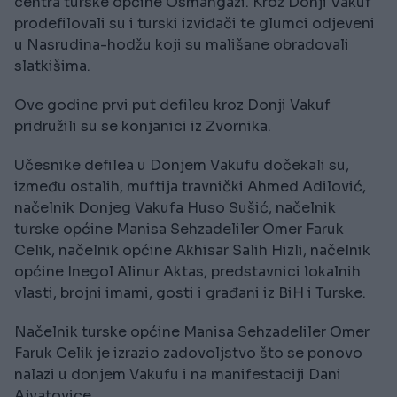
centra turske općine Osmangazi. Kroz Donji Vakuf
prodefilovali su i turski izviđači te glumci odjeveni
u Nasrudina-hodžu koji su mališane obradovali
slatkišima.
Ove godine prvi put defileu kroz Donji Vakuf
pridružili su se konjanici iz Zvornika.
Učesnike defilea u Donjem Vakufu dočekali su,
između ostalih, muftija travnički Ahmed Adilović,
načelnik Donjeg Vakufa Huso Sušić, načelnik
turske općine Manisa Sehzadeliler Omer Faruk
Celik, načelnik općine Akhisar Salih Hizli, načelnik
općine Inegol Alinur Aktas, predstavnici lokalnih
vlasti, brojni imami, gosti i građani iz BiH i Turske.
Načelnik turske općine Manisa Sehzadeliler Omer
Faruk Celik je izrazio zadovoljstvo što se ponovo
nalazi u donjem Vakufu i na manifestaciji Dani
Ajvatovice.