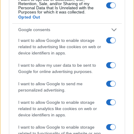
Retention, Sale, and/or Sharing of my
Personal Data that Is Unrelated with the
Purposes for which it was collected.
Opted Out
Google consents
I want to allow Google to enable storage
related to advertising like cookies on web or
device identifiers in apps.
I want to allow my user data to be sent to
Google for online advertising purposes.
I want to allow Google to send me
personalized advertising.
Ipak, situacija je danas drugačija, prije svega jer se
Bobana u međuvremenu sretno udala, a prije četiri
I want to allow Google to enable storage
mjeseca postala i majka jednog dječaka, piše Buka.
related to analytics like cookies on web or
device identifiers in apps.
I want to allow Google to enable storage
“Prije nego što sam ostala u drugom stanju, sve
related to functionality of the website or app.