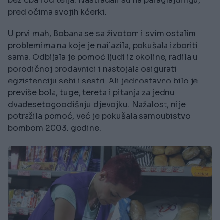
bez oba roditelja. Nastradali su na paraglajdingu,
pred očima svojih kćerki.
U prvi mah, Bobana se sa životom i svim ostalim
problemima na koje je nailazila, pokušala izboriti
sama. Odbijala je pomoć ljudi iz okoline, radila u
porodičnoj prodavnici i nastojala osigurati
egzistenciju sebi i sestri. Ali jednostavno bilo je
previše bola, tuge, tereta i pitanja za jednu
dvadesetogoodišnju djevojku. Nažalost, nije
potražila pomoć, već je pokušala samoubistvo
bombom 2003. godine.