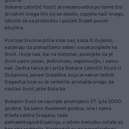
godine.
Bobane Latinčić Kozić je nevjerovatna po tome što
je nakon svega što joj se desilo, uspjela naći snagu,
izboriti se sa prošlošću i početi živjeti punim
plućima.
Postoje životne priče koje nas, kada ih čujemo,
natjeraju da preispitamo sebe i svoje poglede na
život. I koje nas, bar na trenutak, podsjete da je
život samo jedan, jedinstven, neponovljiv, i samo
naš. Jedna takva je i priča Bobane Latinčić Kozić iz
Dušanova, pored Gradiške, koja je nakon teških
tragedija koje su je zadesile, pronašla snagu da
nastavi život, piše Buka.ba.
Bobanin život se zauvijek promijenio 27. jula 2000.
godine. Sa samo dvadeset godina, ona i njena
mlađa sestra Dragana, tada
petnaestogodišnjakinja, u istom trenutku ostale su