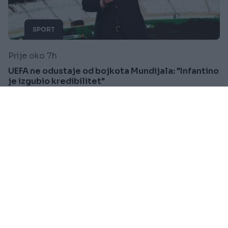
SPORT
Prije oko 7h
UEFA ne odustaje od bojkota Mundijala: "Infantino
je izgubio kredibilitet"
Saznaj više