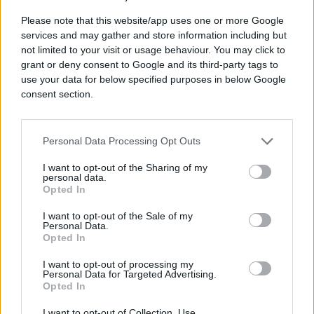
situaciju i dok god je nisam prihvatila, bila sam u
Please note that this website/app uses one or more Google
teškoj depresiji. Malo po malo, počela sam raditi
services and may gather and store information including but
jednu po jednu stvar i prihvatati sebe takvu kakva
not limited to your visit or usage behaviour. You may click to
jesam. Eto, prva stvar koju sam uspjela uraditi je da
grant or deny consent to Google and its third-party tags to
zapalim cigaretu. Danas sam se u potpunosti
use your data for below specified purposes in below Google
navikla i nemam komplekse".
consent section.
A kako je biti osoba sa invaliditetom u BiH, te da li
je nailazila na diskriminaciju i situacije kada nije
Personal Data Processing Opt Outs
mogla ostvariti svoja prava.
I want to opt-out of the Sharing of my
personal data.
Rekla nam je da, iako se prava osoba sa
Opted In
invaliditetom kod nas često krše, ona nije imala
I want to opt-out of the Sale of my
puno takvih situacija. Prisjetila se kako joj je ranije,
Personal Data.
pri pokušaju da uveze automobil uz poreske
Opted In
olakšice, na šta kao osoba sa invaliditetom ima
I want to opt-out of processing my
pravo, rečeno da ne može da ostvari to pravo jer
Personal Data for Targeted Advertising.
„ima noge”.
Opted In
I want to opt-out of Collection, Use,