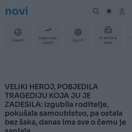
novi
Najnovije
Praktična
P
Vijesti
Sport
vijesti
žena
VELIKI HEROJ, POBJEDILA
TRAGEDIJU KOJA JU JE
ZADESILA: Izgubila roditelje,
pokušala samoubistvo, pa ostala
bez šaka, danas ima sve o čemu je
sanjala