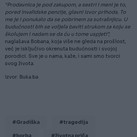
“Prodavnica je pod zakupom, a sestri i meni je to,
pored invalidske penzije, glavni izvor prihoda. To
me je i ponukalo da se pobrinem za sutrašnjicu. U
budućnosti bih se voljela baviti strukom za koju se
školujem i nadam se da ću u tome uspjeti”,
naglašava Bobana, koja više ne gleda na prošlost,
već je isključivo okrenuta budućnosti i svojoj
porodici. Sve je u nama, kaže, i sami smo tvorci
svog života.
Izvor: Buka.ba
#Gradiška
#tragedija
#borba
#životna priča