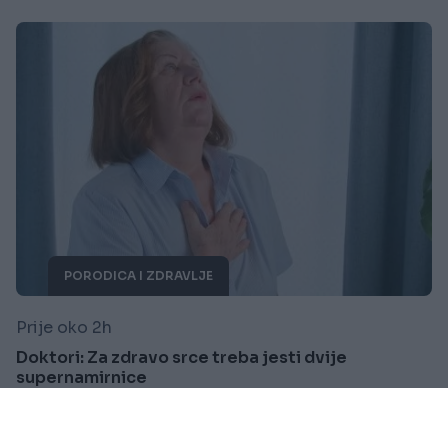
PORODICA I ZDRAVLJE
Prije oko 2h
Doktori: Za zdravo srce treba jesti dvije
supernamirnice
Saznaj više