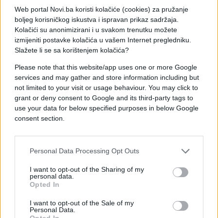
s područja Republike Crne Gore, Republike
Web portal Novi.ba koristi kolačiće (cookies) za pružanje
boljeg korisničkog iskustva i ispravan prikaz sadržaja.
Hrvatske i Bosne i Hercegovine, te su vršili
Kolačići su anonimizirani i u svakom trenutku možete
neovlašteni međunarodni promet opojnih droga s
izmijeniti postavke kolačića u vašem Internet pregledniku.
ciljem sticanja protivpravne imovinske koristi.
Slažete li se sa korištenjem kolačića?
Predmeti koji su oduzeti Borisu Rutešiću
Please note that this website/app uses one or more Google
upotrijebljeni su za izvršenje predmetnog krivičnog
services and may gather and store information including but
not limited to your visit or usage behaviour. You may click to
djela, a on je oslobođen nadoknade troškova
grant or deny consent to Google and its third-party tags to
krivičnog postupka.
use your data for below specified purposes in below Google
consent section.
Personal Data Processing Opt Outs
I want to opt-out of the Sharing of my
personal data.
Opted In
I want to opt-out of the Sale of my
Personal Data.
Opted In