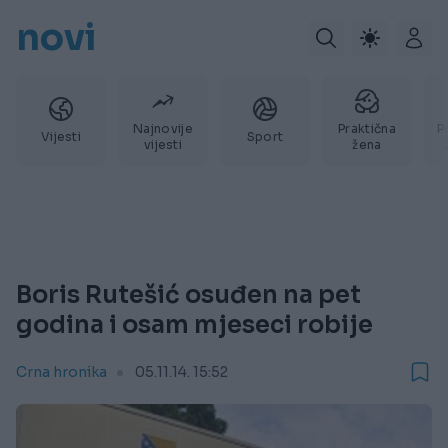
novi
Najnovije
Praktična
P
Vijesti
Sport
vijesti
žena
Boris Rutešić osuđen na pet
godina i osam mjeseci robije
Crna hronika
05.11.14. 15:52