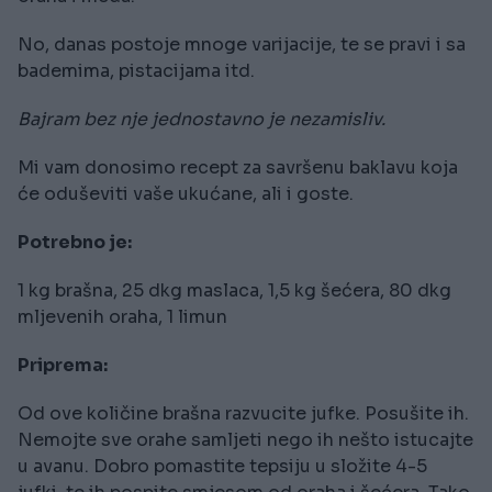
No, danas postoje mnoge varijacije, te se pravi i sa
bademima, pistacijama itd.
Bajram bez nje jednostavno je nezamisliv.
Mi vam donosimo recept za savršenu baklavu koja
će oduševiti vaše ukućane, ali i goste.
Potrebno je:
1 kg brašna, 25 dkg maslaca, 1,5 kg šećera, 80 dkg
mljevenih oraha, 1 limun
Priprema:
Od ove količine brašna razvucite jufke. Posušite ih.
Nemojte sve orahe samljeti nego ih nešto istucajte
u avanu. Dobro pomastite tepsiju u složite 4-5