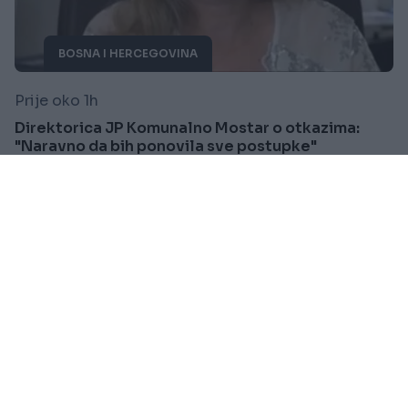
BOSNA I HERCEGOVINA
Prije oko 1h
Direktorica JP Komunalno Mostar o otkazima:
"Naravno da bih ponovila sve postupke"
Saznaj više