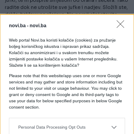
jufki, te ih pospite smjesom od oraha i šećera. Tako
radite dok ne utrošite sve jufke i nadjev. Složili ste,
dakle, baklavu na slojeve. Na gornji sloj stavite
maslac, baklavu izrežite i pecite.
novi.ba -
novi.ba
Za to vrijeme pripremite zaljev na ovaj način:
Web portal Novi.ba koristi kolačiće (cookies) za pružanje
boljeg korisničkog iskustva i ispravan prikaz sadržaja.
U lonac stavite 1 kg šećera, litar vode i limun
Kolačići su anonimizirani i u svakom trenutku možete
izrezan na kriške. Kuhajte dok se zaljev ne zgusne.
izmijeniti postavke kolačića u vašem Internet pregledniku.
Toplim zaljevom prelijte pečenu baklavu.
Slažete li se sa korištenjem kolačića?
Please note that this website/app uses one or more Google
services and may gather and store information including but
Prijatno!
not limited to your visit or usage behaviour. You may click to
grant or deny consent to Google and its third-party tags to
use your data for below specified purposes in below Google
consent section.
Personal Data Processing Opt Outs
#recept
#tradicija