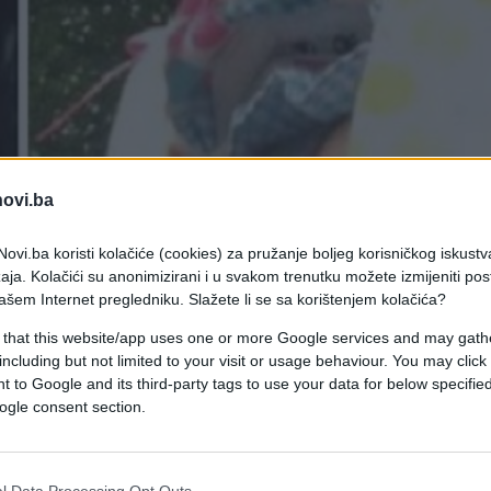
novi.ba
ovi.ba koristi kolačiće (cookies) za pružanje boljeg korisničkog iskustv
aja. Kolačići su anonimizirani i u svakom trenutku možete izmijeniti po
ašem Internet pregledniku. Slažete li se sa korištenjem kolačića?
 that this website/app uses one or more Google services and may gath
nju i za to vrijeme odlučila pogledati što ima novo na
including but not limited to your visit or usage behaviour. You may click 
 to Google and its third-party tags to use your data for below specifi
ogle consent section.
a kupanju i za to vrijeme odlučila pogledati što
e na dijete koje je preminulo od posljedica