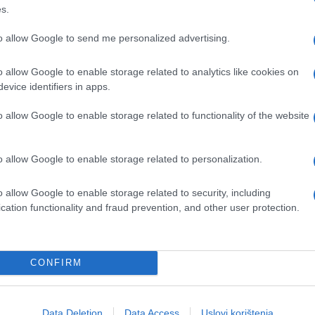
s.
to allow Google to send me personalized advertising.
o allow Google to enable storage related to analytics like cookies on
evice identifiers in apps.
o allow Google to enable storage related to functionality of the website
o allow Google to enable storage related to personalization.
e nakratko pobrinula za svoje drugo dijete i usp
o allow Google to enable storage related to security, including
jetila da je malena Zayla u kadii, bilo je prekasno
cation functionality and fraud prevention, and other user protection.
 na par minuta, no istraga je pokazala da se radilo
CONFIRM
la, a Cheyenne je u policijskoj izjavi rekla da
osi Sun. Beba je odvezena u bolnicu u kojoj su
 za donacije GoFundMe objavljena je priča o
Data Deletion
Data Access
Uslovi korištenja