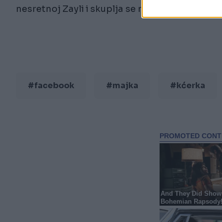
nesretnoj Zayli i skuplja se novac za njen pog
#facebook
#majka
#kćerka