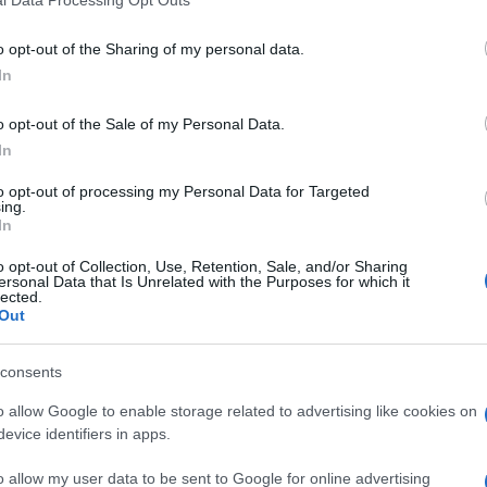
l Data Processing Opt Outs
o opt-out of the Sharing of my personal data.
oju 6-mjesečnu curicu Zaylu na kupanje i
In
oj društvenoj mreži - Facebooku, ni ne sluteći
o opt-out of the Sale of my Personal Data.
In
to opt-out of processing my Personal Data for Targeted
ing.
In
o opt-out of Collection, Use, Retention, Sale, and/or Sharing
ersonal Data that Is Unrelated with the Purposes for which it
lected.
Out
consents
o allow Google to enable storage related to advertising like cookies on
evice identifiers in apps.
o allow my user data to be sent to Google for online advertising