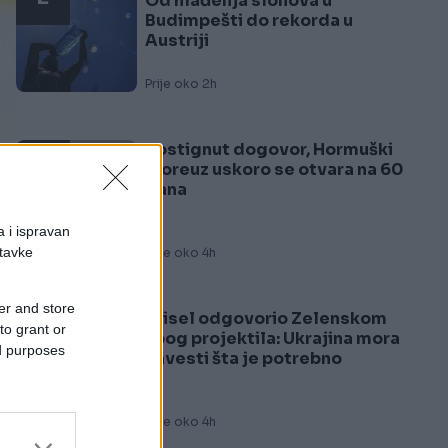
Od hlađenja slonova u
Budimpešti do rekorda u
Austriji
Prije oko 2h
Postignut dogovor, Hormuški
3
moreuz uskoro se otvara na 60
dana
a i ispravan
stavke
Prije oko 4h
er and store
Brisel odgovorio Zelenskom
to grant or
4
zbog projektila: Ukrajina mora
ed purposes
navesti šta je potrebno
Prije oko 4h