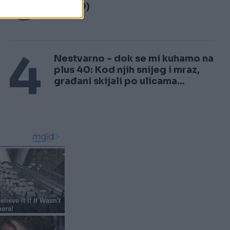
3
(VIDEO)
a.
4
Nestvarno - dok se mi kuhamo na
plus 40: Kod njih snijeg i mraz,
građani skijali po ulicama...