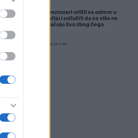
Penzioneri otišli na odmor u
5
Italiju i odlučili da se više ne
vraćaju: Evo zbog čega
Prije oko 4h