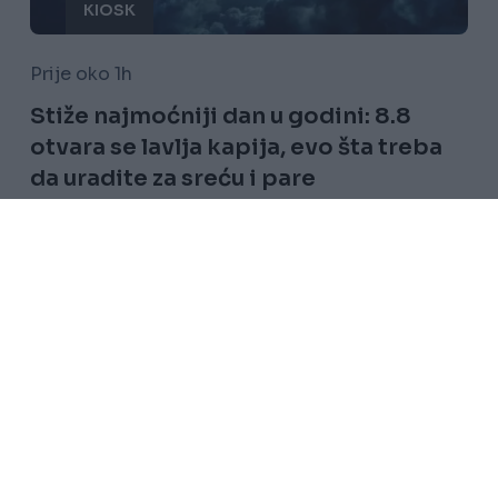
KIOSK
Prije oko 1h
Stiže najmoćniji dan u godini: 8.8
otvara se lavlja kapija, evo šta treba
da uradite za sreću i pare
Saznaj više