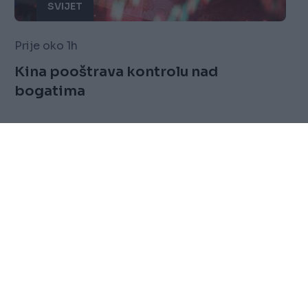
SVIJET
Prije oko 1h
Kina pooštrava kontrolu nad
bogatima
Saznaj više
FOLLOW