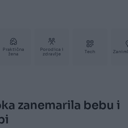
Praktična
Porodica i
Tech
Zaniml
žena
zdravlje
a zanemarila bebu i
pi