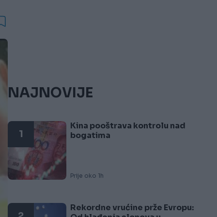
NAJNOVIJE
Kina pooštrava kontrolu nad
1
bogatima
Prije oko 1h
Rekordne vrućine prže Evropu:
2