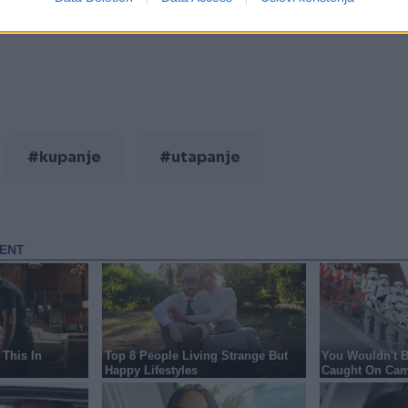
reb, a majka će biti optužena za ubojstvo iz nehaj
#kupanje
#utapanje