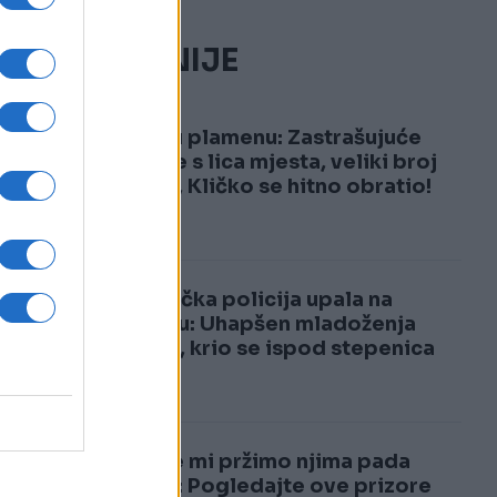
NAJČITANIJE
1
Kijev u plamenu: Zastrašujuće
snimke s lica mjesta, veliki broj
žrtava, Kličko se hitno obratio!
ut
2
Njemačka policija upala na
.
svadbu: Uhapšen mladoženja
 o
Marko, krio se ispod stepenica
Dok se mi pržimo njima pada
snijeg: Pogledajte ove prizore