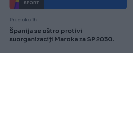
SPORT
Prije oko 1h
Španija se oštro protivi
suorganizaciji Maroka za SP 2030.
Saznaj više
novi