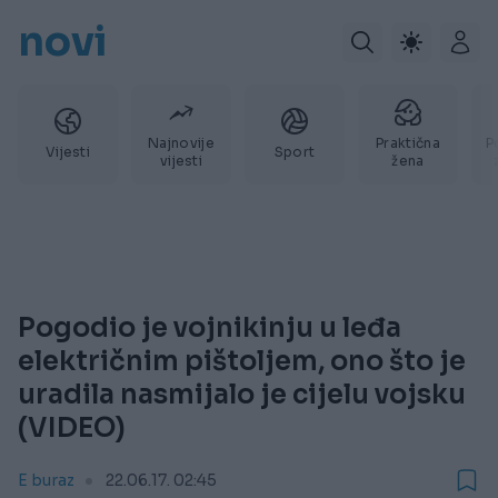
novi
Najnovije
Praktična
P
Vijesti
Sport
vijesti
žena
Pogodio je vojnikinju u leđa
električnim pištoljem, ono što je
uradila nasmijalo je cijelu vojsku
(VIDEO)
E buraz
22.06.17. 02:45