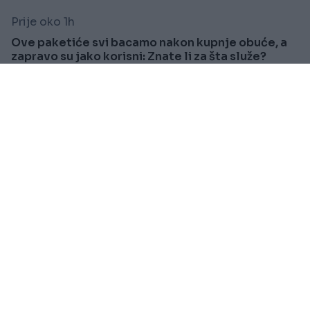
Prije oko 1h
Ove paketiće svi bacamo nakon kupnje obuće, a
zapravo su jako korisni: Znate li za šta služe?
Saznaj više
SVIJET