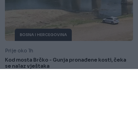
BOSNA I HERCEGOVINA
Prije oko 1h
Kod mosta Brčko - Gunja pronađene kosti, čeka
se nalaz vještaka
Saznaj više