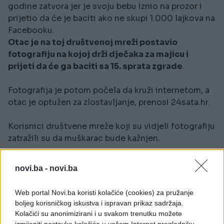
godine zatvora jer je svoju bebu iznio na prozor i
prijetio da će je baciti ako ne skupi 1.000 lajkova na
Facebooku.
Otac je na toj društvenoj mreži postavio
fotografiju na kojoj drži dječaka za majicu i
prijeti da će ga baciti sa 15. sprata zgrade
.
Fotografija je potom počela da kruži internetom, a
otac je optužen za zlostavljanje, prenosi 24sata.hr.
Korisnici društvene mreže koji su vidjeli fotografiju
zatražili su da muškarac bude kažnjen.
Kako prenosi "Al Arabiya" dječak je na fotografiji
novi.ba -
novi.ba
izgledao "prestravljeno i zbunjeno" dok ga je
muškarac držao na balkonu
Web portal Novi.ba koristi kolačiće (cookies) za pružanje
boljeg korisničkog iskustva i ispravan prikaz sadržaja.
Kolačići su anonimizirani i u svakom trenutku možete
izmijeniti postavke kolačića u vašem Internet pregledniku.