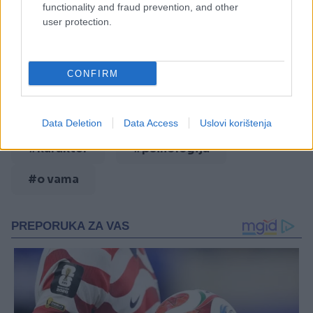
functionality and fraud prevention, and other
user protection.
CONFIRM
#test ličnosti
#test
#životinje
#ličnost
Data Deletion
Data Access
Uslovi korištenja
#karakter
#psihologija
#o vama