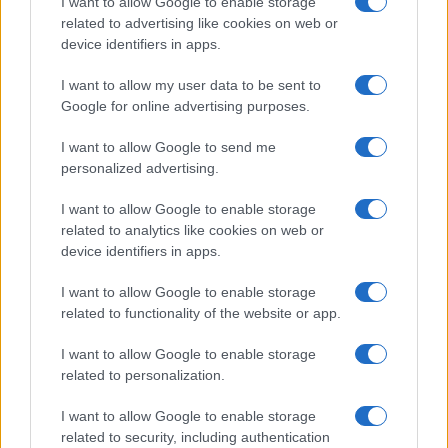
I want to allow Google to enable storage
razmišljanja, što se pripisuje funkcijama desne
related to advertising like cookies on web or
strane mozga. Uočavanje medvjeda zahtijeva
device identifiers in apps.
mislioca sa sposobnošću viđenja veće slike, kojeg
I want to allow my user data to be sent to
neće zarobiti detalji. Dakle, što znači ako ste
Google for online advertising purposes.
uspjeli pronaći svih sedam životinja? Što ste više
životinja pronašli, veće su vaše sposobnosti da
I want to allow Google to send me
mislite divergentno umjesto konvergentno. To
personalized advertising.
zvuči komplicirano, ali divergentno razmišljanje
je jednostavan proces pronalaženja više opcija,
I want to allow Google to enable storage
prenosi Atma.hr.
related to analytics like cookies on web or
device identifiers in apps.
Ako ste pronašli četiri ili više životinja na slici, već
I want to allow Google to enable storage
ste na dobrom putu da postanete divergentan
related to functionality of the website or app.
mislilac. Istraživanja pokazuju da divergentno,
kreativno razmišljanje nudi mnoge prednosti.
I want to allow Google to enable storage
Divergentni mislioci lakše uče i rješavaju probleme
related to personalization.
kreativnije.
I want to allow Google to enable storage
related to security, including authentication