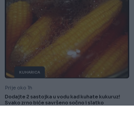
KUHARICA
Prije oko 1h
Dodajte 2 sastojka u vodu kad kuhate kukuruz!
Svako zrno biće savršeno sočno i slatko
Saznaj više