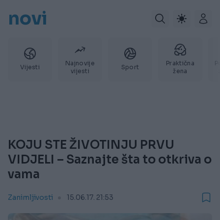
novi
Najnovije
Praktična
P
Vijesti
Sport
vijesti
žena
KOJU STE ŽIVOTINJU PRVU
VIDJELI – Saznajte šta to otkriva o
vama
Zanimljivosti
15.06.17. 21:53