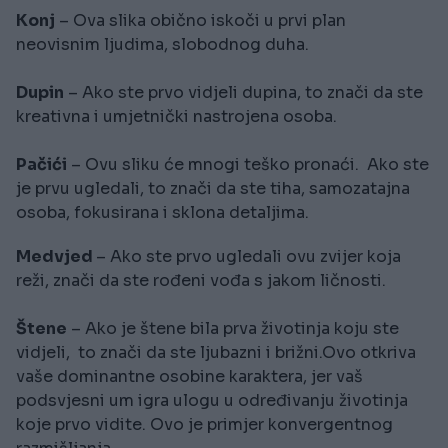
Konj
– Ova slika obično iskoči u prvi plan
neovisnim ljudima, slobodnog duha.
Dupin
– Ako ste prvo vidjeli dupina, to znači da ste
kreativna i umjetnički nastrojena osoba.
Pačići
– Ovu sliku će mnogi teško pronaći. Ako ste
je prvu ugledali, to znači da ste tiha, samozatajna
osoba, fokusirana i sklona detaljima.
Medvjed
– Ako ste prvo ugledali ovu zvijer koja
reži, znači da ste rođeni vođa s jakom ličnosti.
Štene
– Ako je štene bila prva životinja koju ste
vidjeli, to znači da ste ljubazni i brižni.Ovo otkriva
vaše dominantne osobine karaktera, jer vaš
podsvjesni um igra ulogu u određivanju životinja
koje prvo vidite. Ovo je primjer konvergentnog