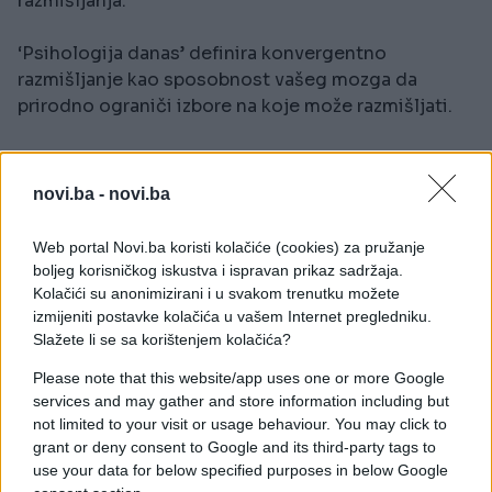
razmišljanja.
‘Psihologija danas’ definira konvergentno
razmišljanje kao sposobnost vašeg mozga da
prirodno ograniči izbore na koje može razmišljati.
Konvergentno razmišljanje oslanja se na instinkt i
želje, zbog čega prvi predmet koji vidite je onaj za
novi.ba -
novi.ba
koji osjećate da je najprirodniji za vas. On je odraz
vaših unutarnjih uvjerenja i želja.
Web portal Novi.ba koristi kolačiće (cookies) za pružanje
boljeg korisničkog iskustva i ispravan prikaz sadržaja.
Stilovi razmišljanja
Kolačići su anonimizirani i u svakom trenutku možete
izmijeniti postavke kolačića u vašem Internet pregledniku.
Slažete li se sa korištenjem kolačića?
Ova vježba također može otkriti više o načinu na
koji razmišljate. U svojoj knjizi „Stilovi razmišljanja”
Please note that this website/app uses one or more Google
psiholog i sveučilišni profesor Robert Sternberg je
services and may gather and store information including but
govorio o činjenici da ljudi misle drugačije, te da
not limited to your visit or usage behaviour. You may click to
to utječe na način na koji uče, rade i komuniciraju s
grant or deny consent to Google and its third-party tags to
use your data for below specified purposes in below Google
drugima.Brzina kojom ste identificirali druge