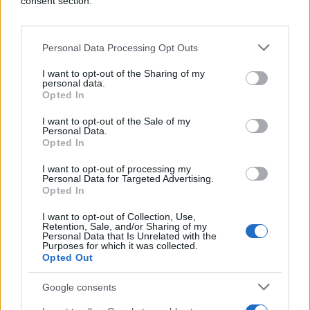
consent section.
životinje i mogućnost uočavanja njih svih ukazuje
na stil mišljenja i mentalnu agilnost.
Personal Data Processing Opt Outs
Dok osobine životinja koje ste prve vidjeli ukazuje
na osobine vašeg karaktera, način na koji se
I want to opt-out of the Sharing of my
personal data.
fokusirate odnosi se na vaš način razmišljanja. Ako
Opted In
ste pronašli pticu i raka, vi ste se fokusirali na
kontrast. Ako ste bili u mogućnosti brzo pronaći
I want to opt-out of the Sale of my
Personal Data.
obje životinje, vaš mozak obrađuje informacije vrlo
Opted In
brzo i zato je vama lakše uočiti veze i uzorke.
I want to opt-out of processing my
Personal Data for Targeted Advertising.
Uočiti konja bilo je malo teže. Ako ste ih uočili sve,
Opted In
to pokazuje sposobnost da gledate dublje. Oni koji
I want to opt-out of Collection, Use,
su ih lako uočili su intuitivne osobe i duboki
Retention, Sale, and/or Sharing of my
Personal Data that Is Unrelated with the
mislioci.
Purposes for which it was collected.
Opted Out
Uočavanje dupina zahtijeva drugačiji tip
razmišljanja. Da biste ga vidjeli, vi morate gotovo
Google consents
opustiti oči. To ukazuje na kreativan, izražajan način