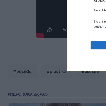
or app.
I want t
I want t
authenti
#posuđe
#plastika
#ukusno