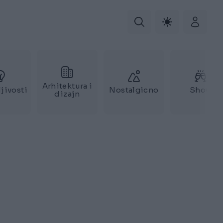
Arhitektura i
jivosti
Nostalgicno
Show
dizajn