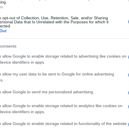
a put naučnici iz indije, napravili su pribor koji 
ing.
In
enočnog brašna. Ovaj pribor je ukusan, pa ga
o opt-out of Collection, Use, Retention, Sale, and/or Sharing
ersonal Data that Is Unrelated with the Purposes for which it
lected.
Out
dete, možete ga odložiti bez ikakve brige, jer je
rodi. A može se naći i sa ukusom vanile, cimeta,
consents
o allow Google to enable storage related to advertising like cookies on
" po ideji direktora Narajana Pesapatija
evice identifiers in apps.
o allow my user data to be sent to Google for online advertising
s.
to allow Google to send me personalized advertising.
o allow Google to enable storage related to analytics like cookies on
evice identifiers in apps.
o allow Google to enable storage related to functionality of the website