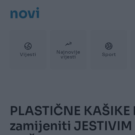
novi
Najnovije
Vijesti
Sport
vijesti
PLASTIČNE KAŠIKE b
zamijeniti JESTIVI