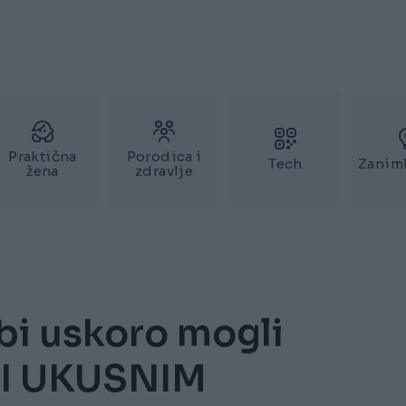
Praktična
Porodica i
Tech
Zaniml
žena
zdravlje
i uskoro mogli
M I UKUSNIM