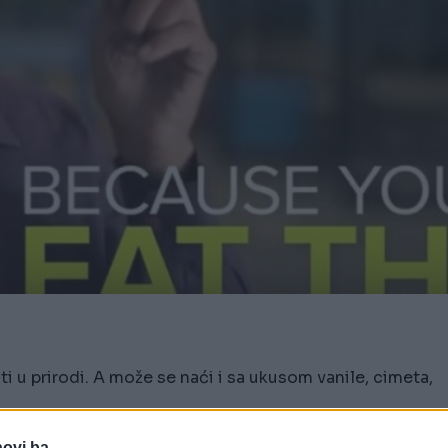
ti u prirodi. A može se naći i sa ukusom vanile, cimeta,
razgraditi u prirodi. A može se naći i sa ukusom
novi.ba