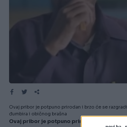
Ovaj pribor je potpuno prirodan i brzo će se razgradi
đumbira i običnog brašna
Ovaj pribor je potpuno prirodan i brzo će se 
novi.ba -