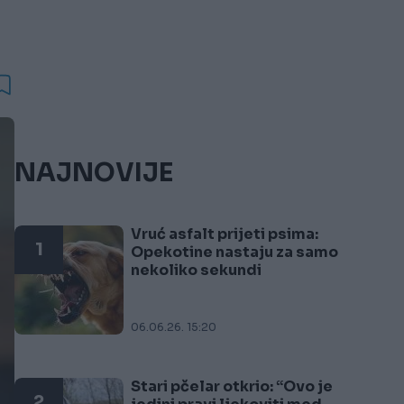
NAJNOVIJE
Vruć asfalt prijeti psima:
1
Opekotine nastaju za samo
nekoliko sekundi
06.06.26. 15:20
Stari pčelar otkrio: “Ovo je
2