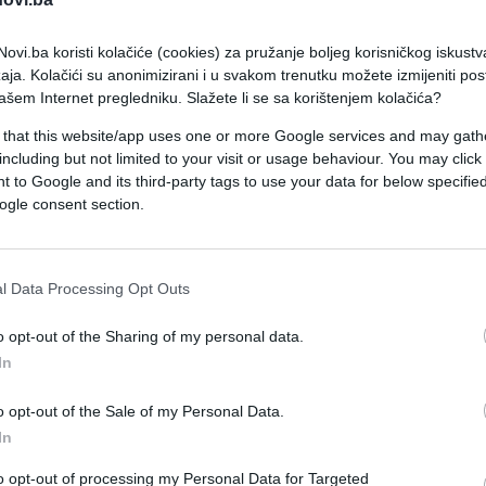
ovi.ba koristi kolačiće (cookies) za pružanje boljeg korisničkog iskustv
je zgodna za proizvodnju mnoštva predmeta, njena
aja. Kolačići su anonimizirani i u svakom trenutku možete izmijeniti po
a pomoć u očuvanju Planete, pribor za jelo koji je
ašem Internet pregledniku. Slažete li se sa korištenjem kolačića?
 ne zahteva dugačku razgradnju.
 that this website/app uses one or more Google services and may gath
including but not limited to your visit or usage behaviour. You may click 
 to Google and its third-party tags to use your data for below specifi
 plastičnim priborom, sladoled, salatu ili možda
ogle consent section.
tu, još je veća upotreba plastičnog posušđe, jer
l Data Processing Opt Outs
praku ili na ulici, a da pri tom ne morate da
o opt-out of the Sharing of my personal data.
In
o opt-out of the Sale of my Personal Data.
tvara velika zagađenja i truje zemlju.
In
to opt-out of processing my Personal Data for Targeted