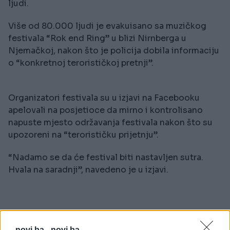
ljudi.
Više od 80.000 ljudi je evakuisano sa muzičkog
festivala “Rok end Ring” u blizi Nirnberga u
Njemačkoj, nakon što je policija dobila informaciju
o “konkretnoj terorističkoj pretnji”.
Organizatori festivala su u izjavi na Facebooku
apelovali na posjetioce da mirno i kontrolisano
napuste mjesto održavanja festivala nakon što su
upozoreni na “terorističku prijetnju”.
“Nadamo se da će festival biti nastavljen sutra.
Hvala na saradnji”, navedeno je u izjavi.
novi.ba -
novi.ba