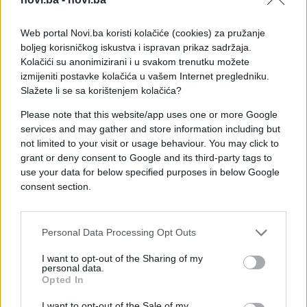
Web portal Novi.ba koristi kolačiće (cookies) za pružanje
Hina
boljeg korisničkog iskustva i ispravan prikaz sadržaja.
Kolačići su anonimizirani i u svakom trenutku možete
izmijeniti postavke kolačića u vašem Internet pregledniku.
Slažete li se sa korištenjem kolačića?
Please note that this website/app uses one or more Google
services and may gather and store information including but
#NJEMAČKA
#terorizam
not limited to your visit or usage behaviour. You may click to
grant or deny consent to Google and its third-party tags to
#evakuacija
#facebook
use your data for below specified purposes in below Google
consent section.
#policija
Personal Data Processing Opt Outs
I want to opt-out of the Sharing of my
personal data.
Opted In
I want to opt-out of the Sale of my