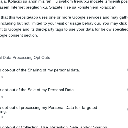
aja. Kolačići su anonimizirani i u svakom trenutku možete izmijeniti po
ašem Internet pregledniku. Slažete li se sa korištenjem kolačića?
u kojoj je vozilo BMW kojim je upravljamo Nermi
pješakinje od kojih je K.J. (57) smrtno stradala,
 that this website/app uses one or more Google services and may gath
including but not limited to your visit or usage behaviour. You may click 
zbog povreda.
 to Google and its third-party tags to use your data for below specifi
ogle consent section.
ka na pješačkom prijelazu.
l Data Processing Opt Outs
o opt-out of the Sharing of my personal data.
In
o opt-out of the Sale of my Personal Data.
In
to opt-out of processing my Personal Data for Targeted
ing.
In
o opt-out of Collection, Use, Retention, Sale, and/or Sharing