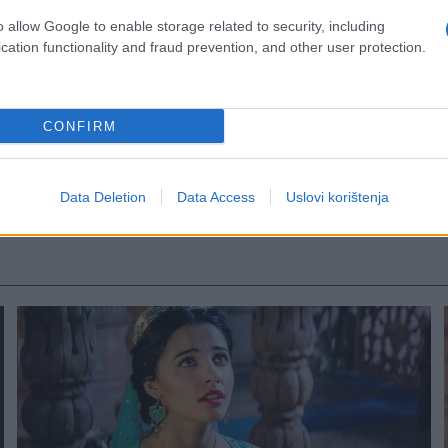
o allow Google to enable storage related to security, including
cation functionality and fraud prevention, and other user protection.
CONFIRM
Data Deletion
Data Access
Uslovi korištenja