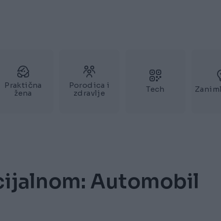
Praktična
Porodica i
Tech
Zaniml
žena
zdravlje
cijalnom: Automobil