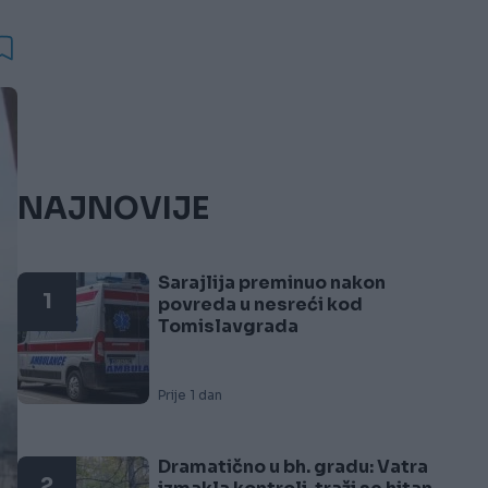
NAJNOVIJE
Sarajlija preminuo nakon
1
povreda u nesreći kod
Tomislavgrada
Prije 1 dan
Dramatično u bh. gradu: Vatra
2