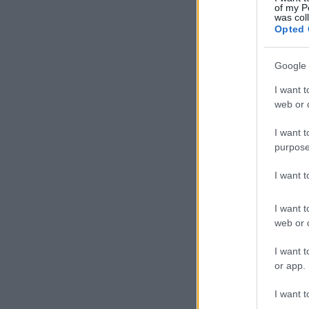
of my P
was col
Opted 
Google 
I want t
web or d
I want t
purpose
I want 
I want t
web or d
I want t
or app.
I want t