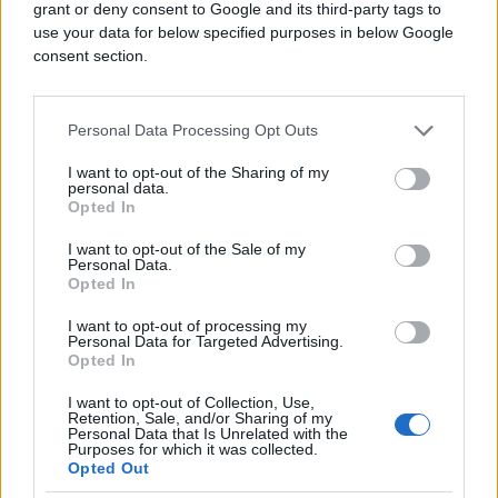
grant or deny consent to Google and its third-party tags to
hoće li to značiti zajednički ili odvojeni nastup na
use your data for below specified purposes in below Google
izborima.
consent section.
No ipak treba sačekati rezultate drugog kruga
lokalnih izbora, koji bi ipak mogli uticati na volju
saborskih zastupnika, te odlučiti o novoj većini ili
Personal Data Processing Opt Outs
izborima.
I want to opt-out of the Sharing of my
personal data.
Opted In
I want to opt-out of the Sale of my
Personal Data.
Opted In
#SDP
#HDZ
I want to opt-out of processing my
Personal Data for Targeted Advertising.
Opted In
#Andrej Plenković
I want to opt-out of Collection, Use,
#Vanredni izbori
Retention, Sale, and/or Sharing of my
Personal Data that Is Unrelated with the
Purposes for which it was collected.
Opted Out