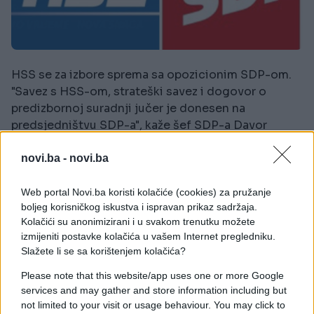
HSS se za izbore sprema sa opozicionim SDP-om.
"Savez s HSS-om, strateški savez i dogovor o
predizbornoj suradnji jučer je donesen na
predsjedništvu SDP-a", kaže šef SDP-a Davor
Bernardić.
Iz HSS-a smatraju da su ovim na dobitku, jer
novi.ba -
novi.ba
prilikom posljednje saradnje sa SDP-om, koji je
tada vodio Zoran Milanović, na listama su imali pet
Web portal Novi.ba koristi kolačiće (cookies) za pružanje
boljeg korisničkog iskustva i ispravan prikaz sadržaja.
pozicija, sada im se nudi šest. Ipak konačnu odluku
Kolačići su anonimizirani i u svakom trenutku možete
trebaju donijeti organi stranke, a ne sam
izmijeniti postavke kolačića u vašem Internet pregledniku.
predsjednik Krešo Beljak.
Slažete li se sa korištenjem kolačića?
Predsjednik HNS-a Ivan Vrdoljak poručio je kako će
u slučaju parlamentarnih izbora „sigurno sjesti za
Please note that this website/app uses one or more Google
services and may gather and store information including but
stol s kolegama iz SDP-a i porazgovarati o
not limited to your visit or usage behaviour. You may click to
budućem programu Vlade“, ali još se neće govoriti