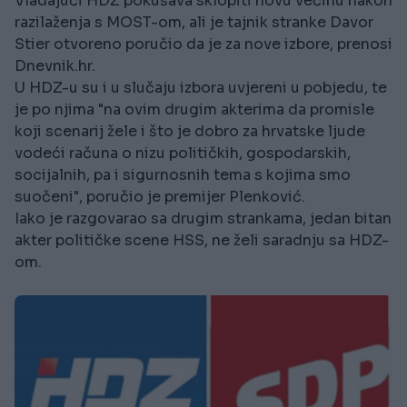
Vladajući HDZ pokušava sklopiti novu većinu nakon
razilaženja s MOST-om, ali je tajnik stranke Davor
Stier otvoreno poručio da je za nove izbore, prenosi
Dnevnik.hr.
U HDZ-u su i u slučaju izbora uvjereni u pobjedu, te
je po njima "na ovim drugim akterima da promisle
koji scenarij žele i što je dobro za hrvatske ljude
vodeći računa o nizu političkih, gospodarskih,
socijalnih, pa i sigurnosnih tema s kojima smo
suočeni", poručio je premijer Plenković.
Iako je razgovarao sa drugim strankama, jedan bitan
akter političke scene HSS, ne želi saradnju sa HDZ-
om.