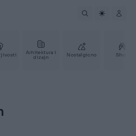
Arhitektura i
jivosti
Nostalgicno
Show
dizajn
n