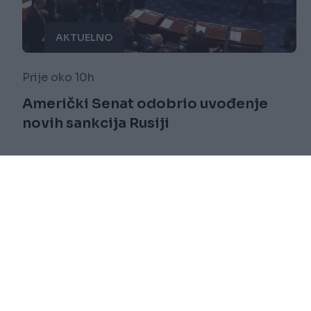
AKTUELNO
Prije oko 10h
Američki Senat odobrio uvođenje
novih sankcija Rusiji
Saznaj više
novi