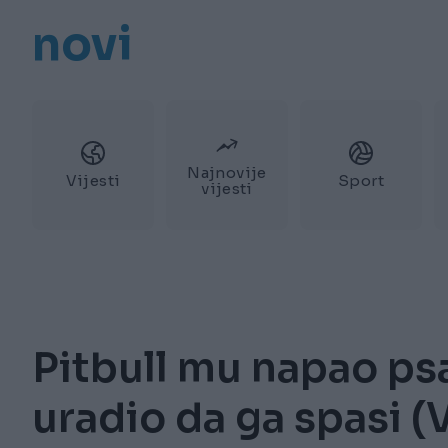
novi
Najnovije
Vijesti
Sport
vijesti
Pitbull mu napao psa
uradio da ga spasi (