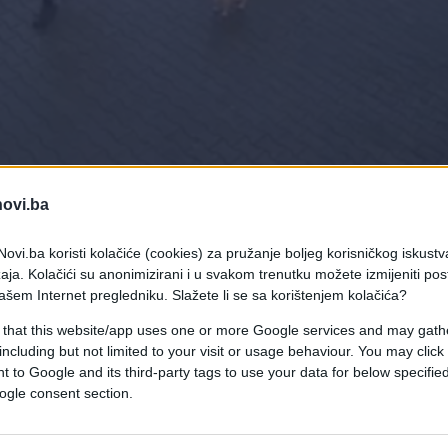
novi.ba
ovi.ba koristi kolačiće (cookies) za pružanje boljeg korisničkog iskustv
aja. Kolačići su anonimizirani i u svakom trenutku možete izmijeniti po
ašem Internet pregledniku. Slažete li se sa korištenjem kolačića?
 that this website/app uses one or more Google services and may gath
including but not limited to your visit or usage behaviour. You may click 
io da ga spasi. Da li biste i vi isto napravili za
 to Google and its third-party tags to use your data for below specifi
ogle consent section.