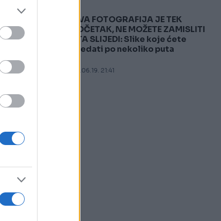
OVA FOTOGRAFIJA JE TEK
5
POČETAK, NE MOŽETE ZAMISLITI
ŠTA SLIJEDI: Slike koje ćete
gledati po nekoliko puta
08.06.19. 21:41