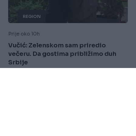
REGION
Prije oko 10h
Vučić: Zelenskom sam priredio
večeru. Da gostima približimo duh
Srbije
Saznaj više