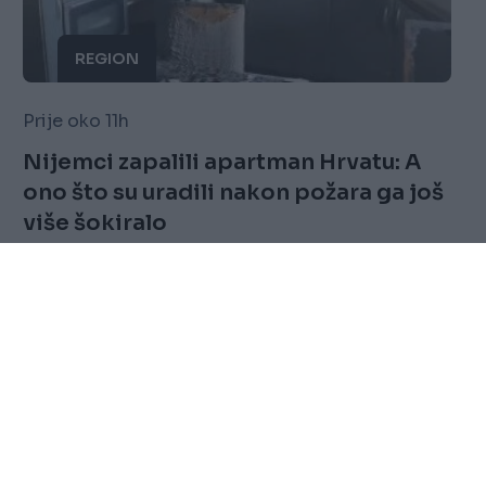
REGION
Prije oko 11h
Nijemci zapalili apartman Hrvatu: A
ono što su uradili nakon požara ga još
više šokiralo
Saznaj više
FOLLOW