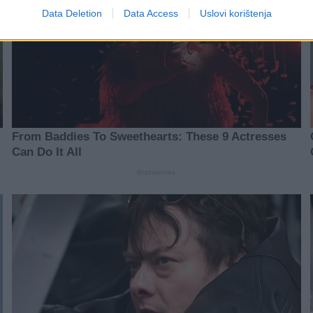
Data Deletion
Data Access
Uslovi korištenja