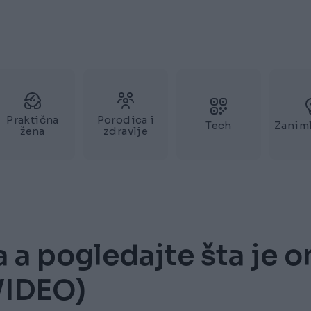
Praktična
Porodica i
Tech
Zaniml
žena
zdravlje
 a pogledajte šta je o
VIDEO)