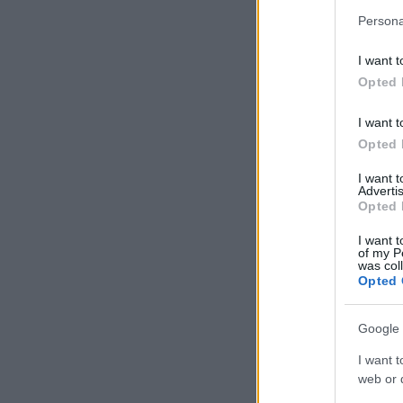
Persona
I want t
Opted 
I want t
Opted 
I want 
Advertis
Opted 
I want t
of my P
was col
Opted 
Google 
I want t
web or d