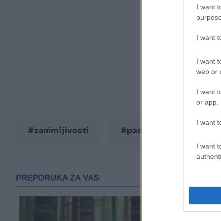
I want t
purpose
I want 
I want t
web or d
I want t
or app.
I want t
#zanimljivosti
#pas
#video
I want t
authenti