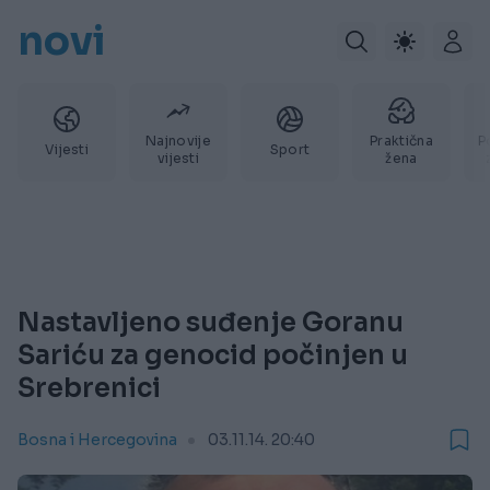
novi
Najnovije
Praktična
P
Vijesti
Sport
vijesti
žena
Nastavljeno suđenje Goranu
Sariću za genocid počinjen u
Srebrenici
Bosna i Hercegovina
03.11.14. 20:40