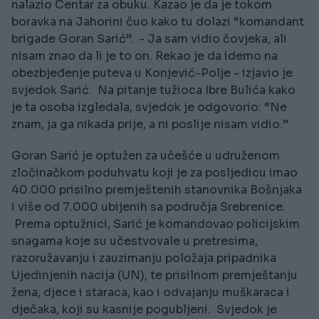
nalazio Centar za obuku. Kazao je da je tokom
boravka na Jahorini čuo kako tu dolazi “komandant
brigade Goran Sarić”. - Ja sam vidio čovjeka, ali
nisam znao da li je to on. Rekao je da idemo na
obezbjeđenje puteva u Konjević-Polje - izjavio je
svjedok Sarić. Na pitanje tužioca Ibre Bulića kako
je ta osoba izgledala, svjedok je odgovorio: “Ne
znam, ja ga nikada prije, a ni poslije nisam vidio.”
Goran Sarić je optužen za učešće u udruženom
zločinačkom poduhvatu koji je za posljedicu imao
40.000 prisilno premještenih stanovnika Bošnjaka
i više od 7.000 ubijenih sa područja Srebrenice.
Prema optužnici, Sarić je komandovao policijskim
snagama koje su učestvovale u pretresima,
razoružavanju i zauzimanju položaja pripadnika
Ujedinjenih nacija (UN), te prisilnom premještanju
žena, djece i staraca, kao i odvajanju muškaraca i
dječaka, koji su kasnije pogubljeni. Svjedok je