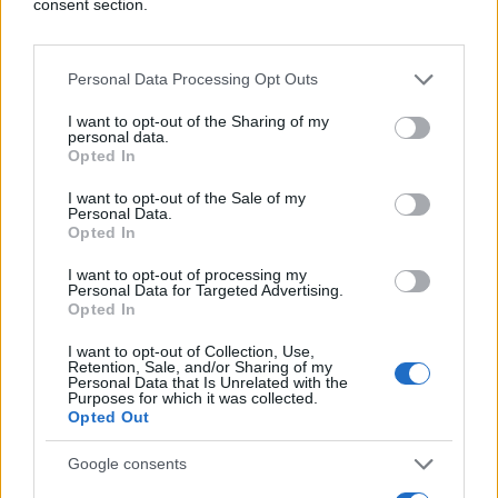
consent section.
prilikom davanja druge izjave istražilac Državne
agencije za istrage i zaštitu (SIPA) prijetio.
Personal Data Processing Opt Outs
Suđenje će se nastaviti 10. novembra, saslušanjem
novog svjedoka Tužilaštva BiH, prenosi BINR
I want to opt-out of the Sharing of my
personal data.
Opted In
I want to opt-out of the Sale of my
Personal Data.
Opted In
I want to opt-out of processing my
Personal Data for Targeted Advertising.
Opted In
I want to opt-out of Collection, Use,
Retention, Sale, and/or Sharing of my
Personal Data that Is Unrelated with the
Purposes for which it was collected.
Opted Out
Google consents