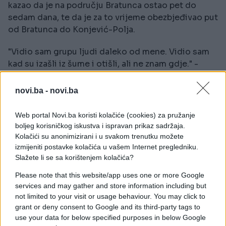
kazao da je na području Bratunca ostao pet do
sedam dana, te da je za to vrijeme obezbjeđivao put
od Bratunca do Konjević-Polja.
"Vidio sam grupu ljudi daleko od mene. Vidio sam
kad su izašli iz šume i otišli, ali ne znam gdje." -
rekao je on. Tužilac je nakon toga pročitao dio
izjave u kojoj je svjedok kazao da su se ljudi koje je
novi.ba -
novi.ba
on vidio predali, te da su “instruktori dolazili i
govorili ‘ko hoće da ide ubijati’”. Svjedok je
Web portal Novi.ba koristi kolačiće (cookies) za pružanje
odgovorio da je za vrijeme davanja te izjave bio
boljeg korisničkog iskustva i ispravan prikaz sadržaja.
maltretiran. On je pojasnio i da je tokom
Kolačići su anonimizirani i u svakom trenutku možete
izmijeniti postavke kolačića u vašem Internet pregledniku.
obezbjeđivanja puta čuo da neko spominje ubijanje,
Slažete li se sa korištenjem kolačića?
ali da ne zna ko je to govorio jer je bila noć.
Please note that this website/app uses one or more Google
Odbrana je upitala svjedoka zašto je u jednoj izjavi
services and may gather and store information including but
rekao da nije bio u Srebrenici, na šta je svjedok
not limited to your visit or usage behaviour. You may click to
odgovorio da je po povratku na Jahorinu čuo da je
grant or deny consent to Google and its third-party tags to
use your data for below specified purposes in below Google
zabranjeno pričati da se išlo na taj teren, a da mu je