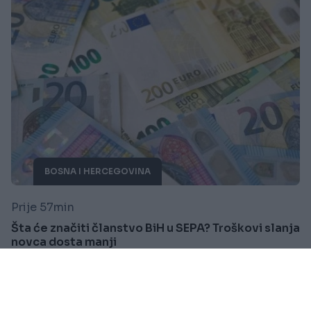
BOSNA I HERCEGOVINA
Prije 57min
Šta će značiti članstvo BiH u SEPA? Troškovi slanja
novca dosta manji
Saznaj više