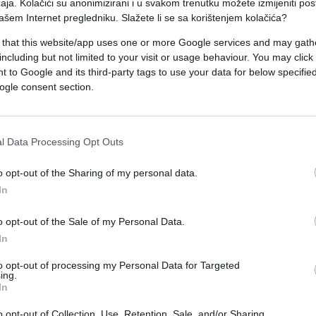
iv eventualnog novog mandata predsjednika
aja. Kolačići su anonimizirani i u svakom trenutku možete izmijeniti po
ašem Internet pregledniku. Slažete li se sa korištenjem kolačića?
liko ruskih gradova, pa tako i u Sankt Peterburgu
 that this website/app uses one or more Google services and may gath
including but not limited to your visit or usage behaviour. You may click 
 to Google and its third-party tags to use your data for below specifi
jerajući na ruskog predsjednika, prosvjednici s
ogle consent section.
oji je osnovao predstavnik ruske oporbe u egzilu 
l Data Processing Opt Outs
 više od 110 prosvjednika je uhapšeno, navodi
enje prosvjeda, izvijestivši malo ranije da je
o opt-out of the Sharing of my personal data.
In
di koji su remetili javni red"
, rekla je pak
o opt-out of the Sale of my Personal Data.
In
i to da su uhićeni.
to opt-out of processing my Personal Data for Targeted
događaja, više od 200 ljudi se okupilo u središtu
ing.
In
ači li to da su svi uhićeni.
o opt-out of Collection, Use, Retention, Sale, and/or Sharing