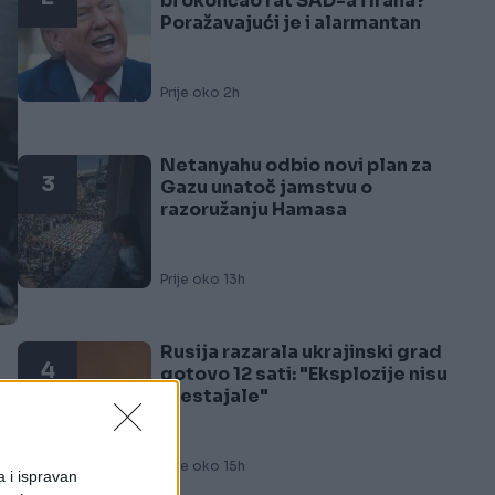
bi okončao rat SAD-a i Irana?
Poražavajući je i alarmantan
Prije oko 2h
Netanyahu odbio novi plan za
3
Gazu unatoč jamstvu o
razoružanju Hamasa
Prije oko 13h
Rusija razarala ukrajinski grad
4
gotovo 12 sati: "Eksplozije nisu
prestajale"
k
Prije oko 15h
a i ispravan