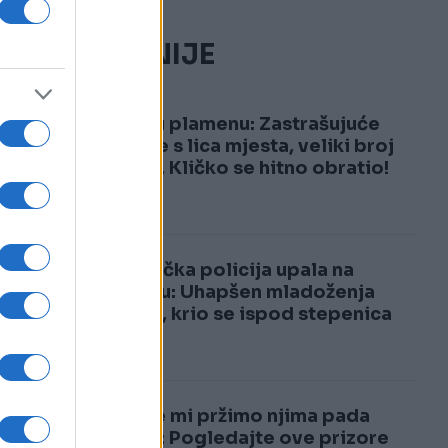
NAJČITANIJE
1
Kijev u plamenu: Zastrašujuće
snimke s lica mjesta, veliki broj
žrtava, Kličko se hitno obratio!
2
Njemačka policija upala na
svadbu: Uhapšen mladoženja
Marko, krio se ispod stepenica
Dok se mi pržimo njima pada
snijeg: Pogledajte ove prizore