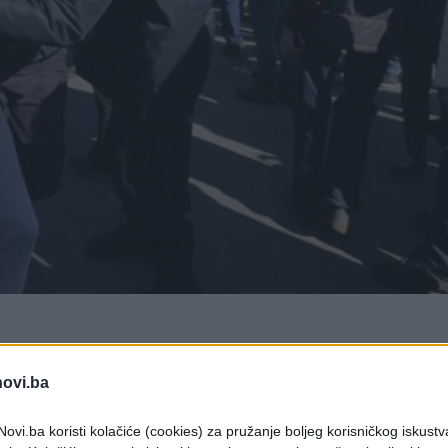
tualnog novog mandata predsjednika Vladimira Putina,
novi.ba
ako i u Sankt Peterburgu, gdje je policija uhitila stotinja
ovi.ba koristi kolačiće (cookies) za pružanje boljeg korisničkog iskustv