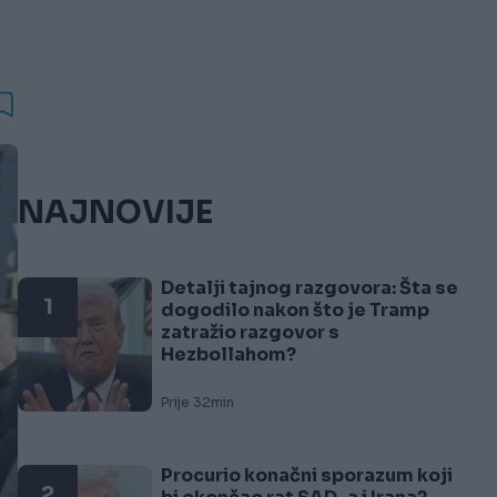
NAJNOVIJE
Detalji tajnog razgovora: Šta se
1
dogodilo nakon što je Tramp
zatražio razgovor s
Hezbollahom?
Prije 32min
Procurio konačni sporazum koji
2