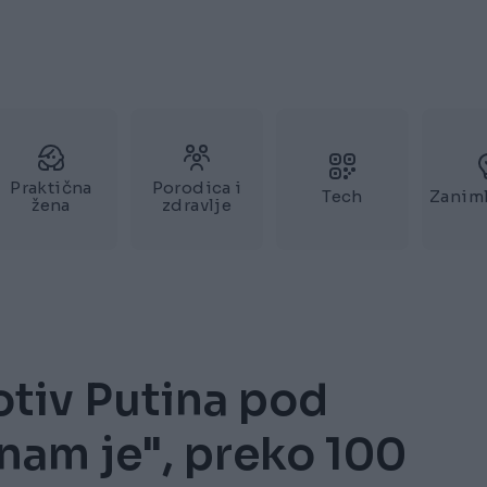
Praktična
Porodica i
Tech
Zaniml
žena
zdravlje
otiv Putina pod
nam je", preko 100