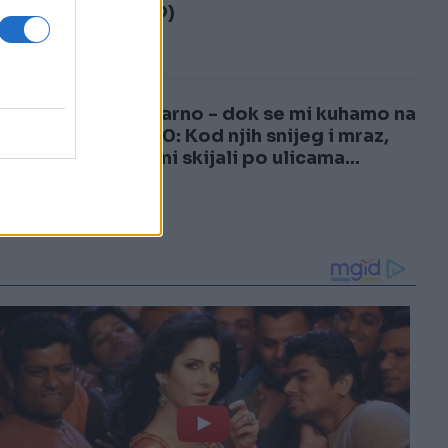
3
(VIDEO)
4
Nestvarno - dok se mi kuhamo na
plus 40: Kod njih snijeg i mraz,
građani skijali po ulicama...