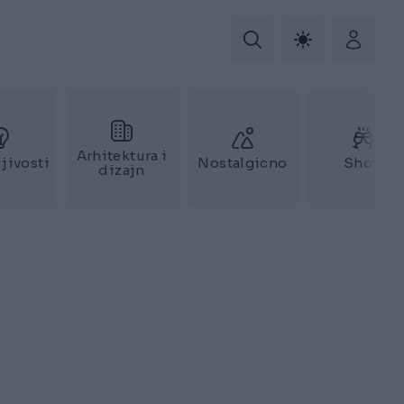
Arhitektura i
jivosti
Nostalgicno
Show
dizajn