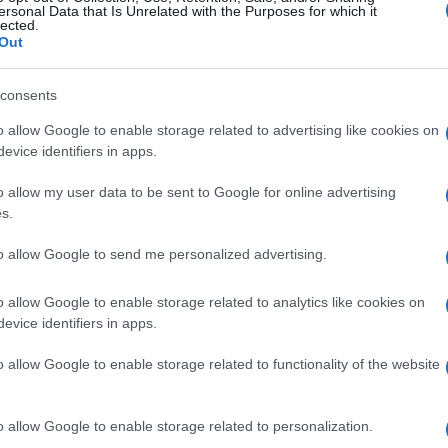
ersonal Data that Is Unrelated with the Purposes for which it
Dosta nam ga je!",
rekao je za AFP prosvjednik
lected.
Out
consents
o allow Google to enable storage related to advertising like cookies on
evice identifiers in apps.
o allow my user data to be sent to Google for online advertising
s.
to allow Google to send me personalized advertising.
di
#anton danilov
o allow Google to enable storage related to analytics like cookies on
evice identifiers in apps.
o allow Google to enable storage related to functionality of the website
o allow Google to enable storage related to personalization.