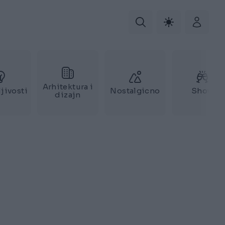
Arhitektura i
jivosti
Nostalgicno
Show
dizajn