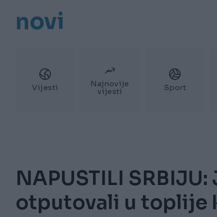
novi
Najnovije
Vijesti
Sport
vijesti
NAPUSTILI SRBIJU: J
otputovali u toplije 