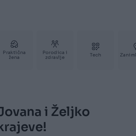
Praktična
Porodica i
Tech
Zaniml
žena
zdravlje
ovana i Željko
krajeve!