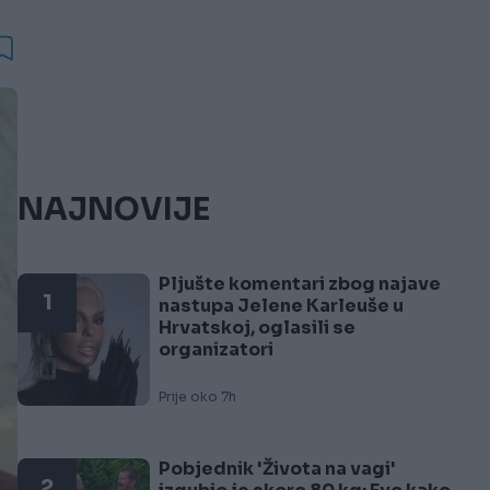
NAJNOVIJE
Pljušte komentari zbog najave
1
nastupa Jelene Karleuše u
Hrvatskoj, oglasili se
organizatori
Prije oko 7h
Pobjednik 'Života na vagi'
2