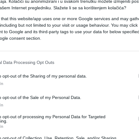
aja. Kolačići su anonimizirani i u svakom trenutku možete izmijeniti po
ašem Internet pregledniku. Slažete li se sa korištenjem kolačića?
 that this website/app uses one or more Google services and may gath
ore #sunce #athens #jod
including but not limited to your visit or usage behaviour. You may click 
doespresso
 to Google and its third-party tags to use your data for below specifi
ogle consent section.
ljko Joksimovic (@zzeljko)
017 at 3:56am PDT
l Data Processing Opt Outs
a, objavio na Instagramu uz komentar: "Omiljeno
o opt-out of the Sharing of my personal data.
ji, uživa u trudnoći i sunčanom danu.
In
o opt-out of the Sale of my Personal Data.
In
to opt-out of processing my Personal Data for Targeted
ing.
In
o opt-out of Collection, Use, Retention, Sale, and/or Sharing