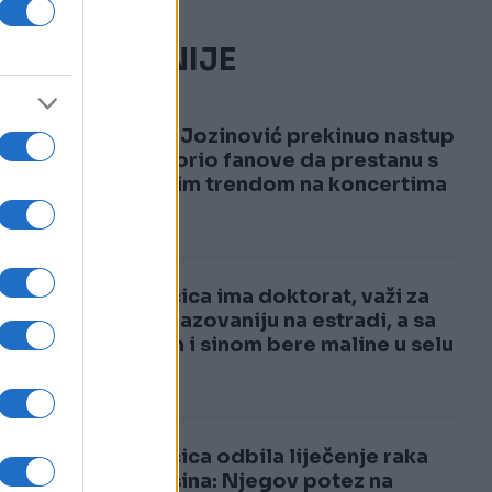
NAJČITANIJE
1
Jakov Jozinović prekinuo nastup
i upozorio fanove da prestanu s
opasnim trendom na koncertima
VIDEO
2
Pjevačica ima doktorat, važi za
najobrazovaniju na estradi, a sa
mužem i sinom bere maline u selu
Pjevačica odbila liječenje raka
zbog sina: Njegov potez na