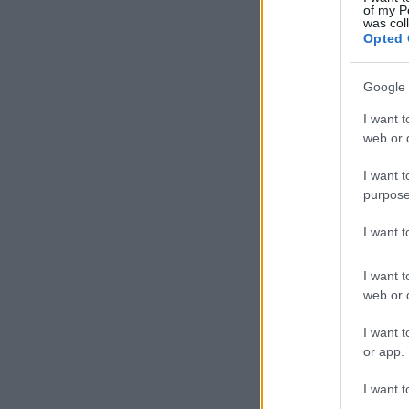
of my P
was col
Opted 
Google 
I want t
web or d
I want t
purpose
I want 
I want t
web or d
I want t
or app.
I want t