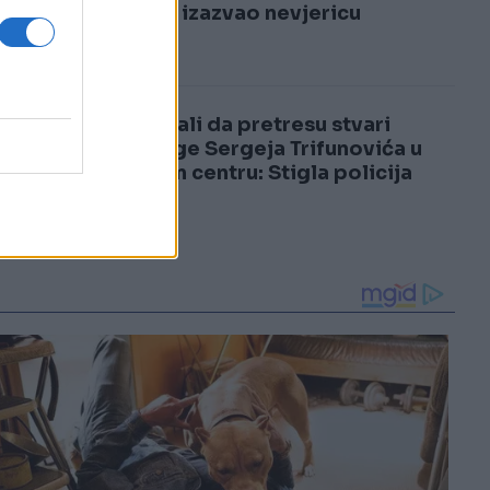
3
samrti izazvao nevjericu
4
Pokušali da pretresu stvari
supruge Sergeja Trifunovića u
tržnom centru: Stigla policija