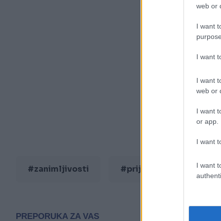
web or d
I want t
purpose
I want 
I want t
web or d
I want t
or app.
I want t
I want t
#zanimljivosti
#prijatelj
#rođe
authenti