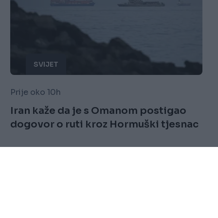
SVIJET
Prije oko 10h
Iran kaže da je s Omanom postigao
dogovor o ruti kroz Hormuški tjesnac
Saznaj više