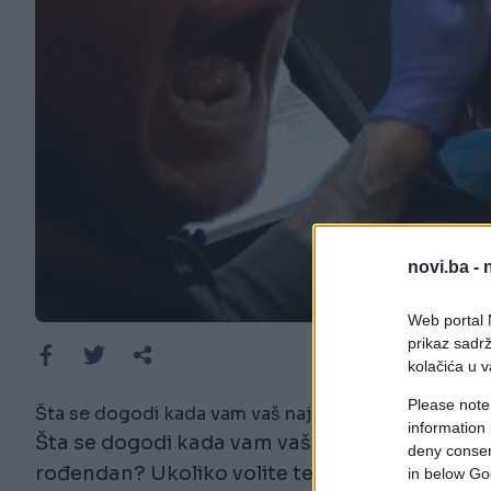
novi.ba -
Web portal N
prikaz sadrž
kolačića u v
Please note
Šta se dogodi kada vam vaš najbolji prijatelj obeć
information 
Šta se dogodi kada vam vaš najbolji prijatelj
deny consent
rođendan? Ukoliko volite tetovaže, to ćete na
in below Go