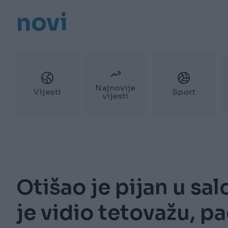
novi
Najnovije
Vijesti
Sport
vijesti
Otišao je pijan u sal
je vidio tetovažu, p