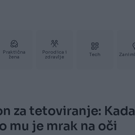
Praktična
Porodica i
Tech
Zaniml
žena
zdravlje
on za tetoviranje: Kad
ao mu je mrak na oči