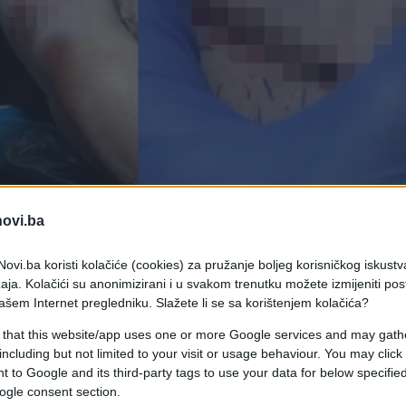
novi.ba
ovi.ba koristi kolačiće (cookies) za pružanje boljeg korisničkog iskustv
aja. Kolačići su anonimizirani i u svakom trenutku možete izmijeniti po
ašem Internet pregledniku. Slažete li se sa korištenjem kolačića?
 that this website/app uses one or more Google services and may gath
a nevjerovatnu i skupocjenu tetovažu za vaš rođendan?
including but not limited to your visit or usage behaviour. You may click 
 obeća nevjerovatnu i skupocjenu tetovažu za vaš
 to Google and its third-party tags to use your data for below specifi
ravno prihvatiti sa zadovoljstvom.
ogle consent section.