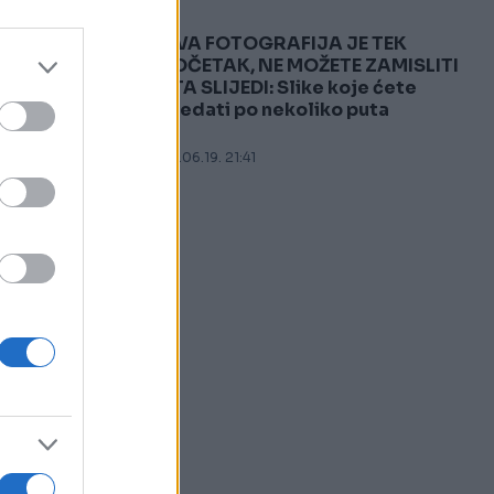
OVA FOTOGRAFIJA JE TEK
5
POČETAK, NE MOŽETE ZAMISLITI
ŠTA SLIJEDI: Slike koje ćete
gledati po nekoliko puta
08.06.19. 21:41