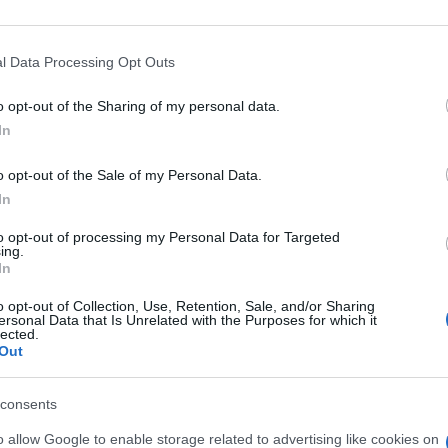
yTV" odlučila se malo našaliti sa svojim
e.
l Data Processing Opt Outs
o opt-out of the Sharing of my personal data.
In
o opt-out of the Sale of my Personal Data.
In
to opt-out of processing my Personal Data for Targeted
ing.
In
o opt-out of Collection, Use, Retention, Sale, and/or Sharing
ersonal Data that Is Unrelated with the Purposes for which it
lected.
Out
consents
o allow Google to enable storage related to advertising like cookies on