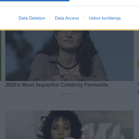
Data Deletion
Data Access
Uslovi korištenja