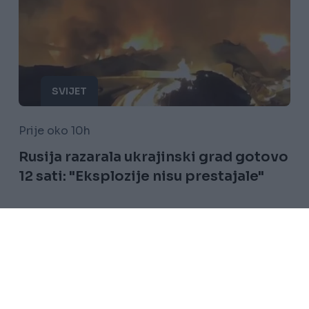
SVIJET
Prije oko 10h
Rusija razarala ukrajinski grad gotovo
12 sati: "Eksplozije nisu prestajale"
Saznaj više