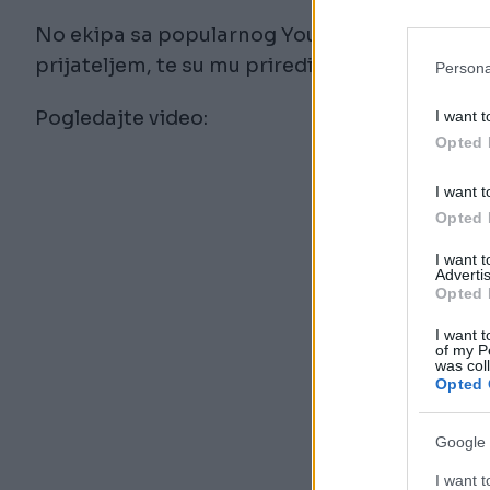
No ekipa sa popularnog Youtube kanala "Hamm
prijateljem, te su mu priredili dan za pamćenj
Persona
Pogledajte video:
I want t
Opted 
I want t
Opted 
I want 
Advertis
Opted 
I want t
of my P
was col
Opted 
Google 
I want t