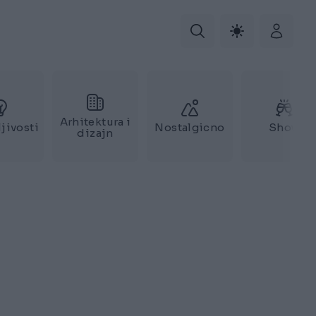
Arhitektura i
jivosti
Nostalgicno
Show
dizajn
a