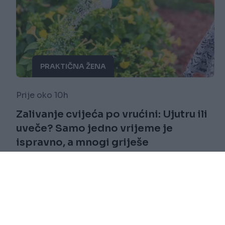
PRAKTIČNA ŽENA
Prije oko 10h
Zalivanje cvijeća po vrućini: Ujutru ili
uveče? Samo jedno vrijeme je
ispravno, a mnogi griješe
Saznaj više