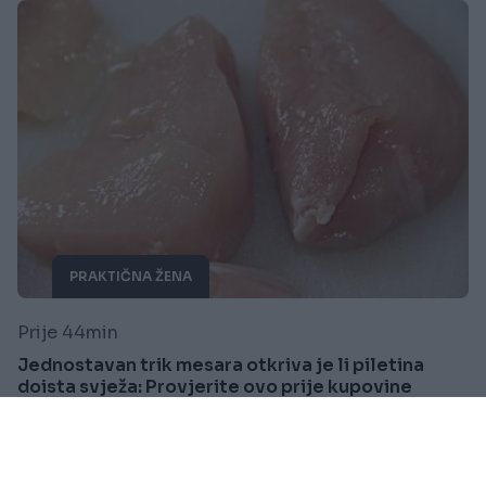
PRAKTIČNA ŽENA
Prije 44min
Jednostavan trik mesara otkriva je li piletina
doista svježa: Provjerite ovo prije kupovine
Saznaj više