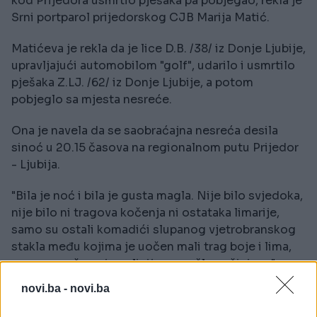
kod Prijedora usmrtio pješaka pa pobjegao, rekla je
Srni portparol prijedorskog CJB Marija Matić.
Matićeva je rekla da je lice D.B. /38/ iz Donje Ljubije,
upravljajući automobilom "golf", udarilo i usmrtilo
pješaka Z.LJ. /62/ iz Donje Ljubije, a potom
pobjeglo sa mjesta nesreće.
Ona je navela da se saobraćajna nesreća desila
sinoć u 20.15 časova na regionalnom putu Prijedor
- Ljubija.
"Bila je noć i bila je gusta magla. Nije bilo svjedoka,
nije bilo ni tragova kočenja ni ostataka limarije,
samo su ostali komadići slupanog vjetrobranskog
stakla među kojima je uočen mali trag boje i lima,
na osnovu čega je policija pronašla počinioca",
pojasnila je Matićeva.
novi.ba -
novi.ba
D.B. je lišen slobode, na njegovom autu su uočena