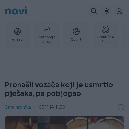
novi
Najnovije
Praktična
P
Vijesti
Sport
vijesti
žena
Pronašli vozača koji je usmrtio
pješaka, pa pobjegao
Crna hronika
03.11.14. 11:30