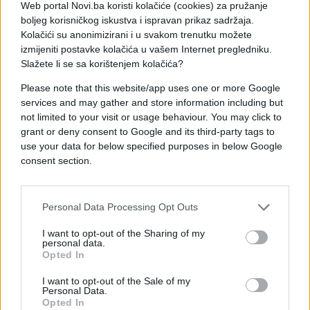
Web portal Novi.ba koristi kolačiće (cookies) za pružanje
vidna oštećenja, a on je policiji rekao da je s mjesta
boljeg korisničkog iskustva i ispravan prikaz sadržaja.
nesreće pobjegao iz straha.
Kolačići su anonimizirani i u svakom trenutku možete
izmijeniti postavke kolačića u vašem Internet pregledniku.
Prema nezvaničnim informacijama, smrtno je
Slažete li se sa korištenjem kolačića?
stradala Zulfija Ljutić, a usmrtio ju je Dušan
Please note that this website/app uses one or more Google
Blanuša.
services and may gather and store information including but
not limited to your visit or usage behaviour. You may click to
grant or deny consent to Google and its third-party tags to
use your data for below specified purposes in below Google
consent section.
Personal Data Processing Opt Outs
I want to opt-out of the Sharing of my
personal data.
Opted In
I want to opt-out of the Sale of my
Personal Data.
Opted In