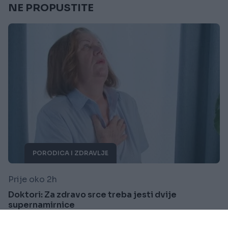
NE PROPUSTITE
PORODICA I ZDRAVLJE
Prije oko 2h
Doktori: Za zdravo srce treba jesti dvije
supernamirnice
Saznaj više