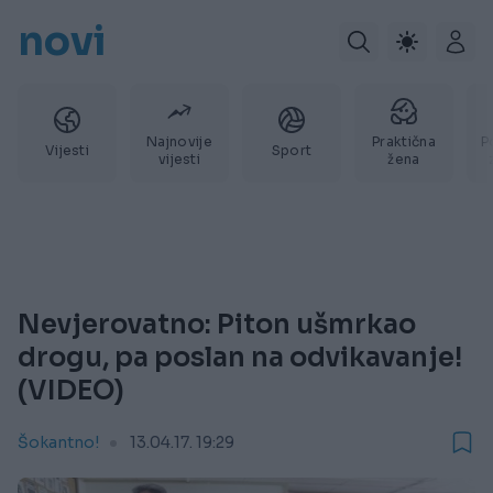
novi
Najnovije
Praktična
P
Vijesti
Sport
vijesti
žena
Nevjerovatno: Piton ušmrkao
drogu, pa poslan na odvikavanje!
(VIDEO)
Šokantno!
13.04.17. 19:29