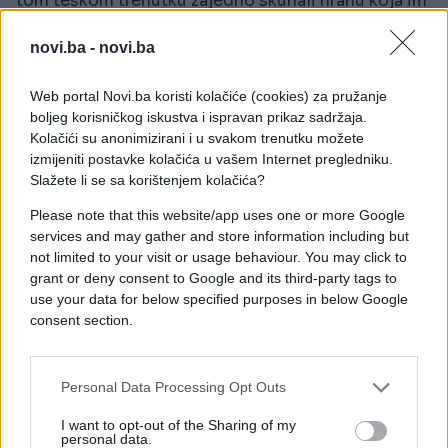
tom teškom trenutku zajedno skuhali hranu koja im
je preostala i sve to nesebično podijelili između
sebe. Parola ovogodišnje podjele ašure glasi:
''Svi
novi.ba -
novi.ba
smo mi na istom brodu.''
Web portal Novi.ba koristi kolačiće (cookies) za pružanje
Danas, simbolika ašure i broda predstavlja spajanje
boljeg korisničkog iskustva i ispravan prikaz sadržaja.
Kolačići su anonimizirani i u svakom trenutku možete
i zbližavanje ljudi različitih uvjerenja.
izmijeniti postavke kolačića u vašem Internet pregledniku.
Slažete li se sa korištenjem kolačića?
Običaj je da se u ašuru stavi od sedam do 77 slatkih
i slanih namirnica, prema vlastitom izboru, ali broj
Please note that this website/app uses one or more Google
treba biti neparan i važno je da se ašura podijeli
services and may gather and store information including but
not limited to your visit or usage behaviour. You may click to
komšijama i rodbini. U tom smislu ašura podsjeća
grant or deny consent to Google and its third-party tags to
na obnovu razorenog društva i njegovo ponovno
use your data for below specified purposes in below Google
rađanje.
consent section.
Personal Data Processing Opt Outs
I want to opt-out of the Sharing of my
personal data.