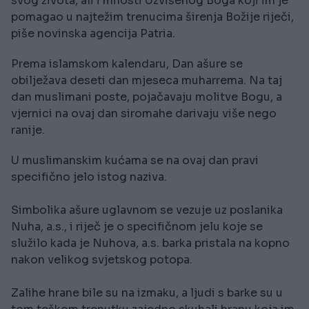
svog života, ali i milosti Uzvišenog Boga koji im je
pomagao u najtežim trenucima širenja Božije riječi,
piše novinska agencija Patria.
Prema islamskom kalendaru, Dan ašure se
obilježava deseti dan mjeseca muharrema. Na taj
dan muslimani poste, pojačavaju molitve Bogu, a
vjernici na ovaj dan siromahe darivaju više nego
ranije.
U muslimanskim kućama se na ovaj dan pravi
specifično jelo istog naziva.
Simbolika ašure uglavnom se vezuje uz poslanika
Nuha, a.s., i riječ je o specifičnom jelu koje se
služilo kada je Nuhova, a.s. barka pristala na kopno
nakon velikog svjetskog potopa.
Zalihe hrane bile su na izmaku, a ljudi s barke su u