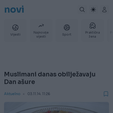
novi
Najnovije
Praktična
P
Vijesti
Sport
vijesti
žena
Muslimani danas obilježavaju
Dan ašure
Aktuelno
03.11.14. 11:26