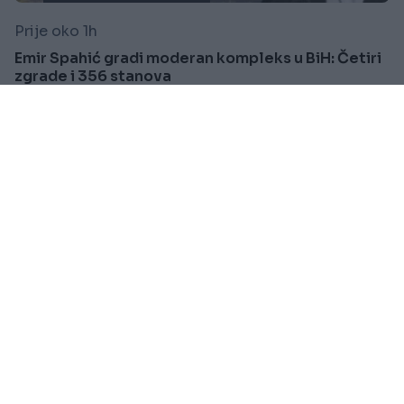
Prije oko 1h
Emir Spahić gradi moderan kompleks u BiH: Četiri
zgrade i 356 stanova
Saznaj više
BOSNA I HERCEGOVINA