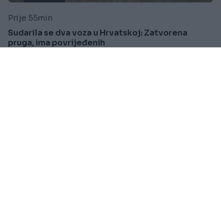
Prije 55min
Sudarila se dva voza u Hrvatskoj: Zatvorena
pruga, ima povrijeđenih
Saznaj više
SVIJET