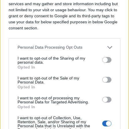
services and may gather and store information including but
zatvarajući ranice na tkivu. Riječ je obično o
not limited to your visit or usage behaviour. You may click to
lijekovima protiv zgrušnjavanja krvi, aspirinu,
grant or deny consent to Google and its third-party tags to
ibuprofenu, steroidima te lijekovima koji se koriste
use your data for below specified purposes in below Google
u liječenju karcinoma.
consent section.
Navedene lijekove trebate uzimati samo po savjetu
doktora, a ako se modrice učestalo pojavljuju, ne
Personal Data Processing Opt Outs
zaboravite to spomenuti na idućem pregledu.
I want to opt-out of the Sharing of my
personal data.
Pucanje vena kao simptom bolesti
Opted In
Pucanje vena i naizgled spontano pojavljivanje
I want to opt-out of the Sale of my
Personal Data.
modrica može biti posljedica nekog ozbiljnijeg
Opted In
zdravstvenog problema. Obična upala grla može
I want to opt-out of processing my
učiniti vene slabijima i sklonijima pucanju. Osobe
Personal Data for Targeted Advertising.
oboljele od leukemije također lako zadobivaju
Opted In
modricu, a pucanje vena može biti i simptom sepse,
I want to opt-out of Collection, Use,
takozvanog trovanja krvi.
Retention, Sale, and/or Sharing of my
Personal Data that Is Unrelated with the