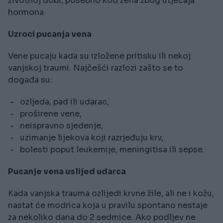
životnoj dobi, posebno kod žena zbog utjecaja
hormona.
Uzroci pucanja vena
Vene pucaju kada su izložene pritisku ili nekoj
vanjskoj traumi. Najčešći razlozi zašto se to
događa su:
- ozljeda, pad ili udarac,
- proširene vene,
- neispravno sjedenje,
- uzimanje lijekova koji razrjeđuju krv,
- bolesti poput leukemije, meningitisa ili sepse.
Pucanje vena uslijed udarca
Kada vanjska trauma ozlijedi krvne žile, ali ne i kožu,
nastat će modrica koja u pravilu spontano nestaje
za nekoliko dana do 2 sedmice. Ako podljev ne