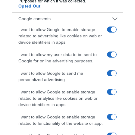
Purposes for which it was collected.
Ako uz pucanje vena primijetite i učestalo krvarenje
Opted Out
iz nosa i zubnog mesa ili krv u urinu, obavezno
potražite liječničku pomoć.
Google consents
I want to allow Google to enable storage
Kako spriječiti pucanje vena?
related to advertising like cookies on web or
device identifiers in apps.
- Ako svakodnevno dugo sjedite, pokušajte
svakih pola sata nakratko prošetati kako biste
I want to allow my user data to be sent to
potakli cirkulaciju.
Google for online advertising purposes.
- Prije spavanja držite noge na povišenom
položaju barem 20-ak minuta.
I want to allow Google to send me
personalized advertising.
- Povećajte unos vitamina C i E.
- Izbjegavajte nositi visoke potpetice.
I want to allow Google to enable storage
- Izbjegavajte usku odjeću i obuću.
related to analytics like cookies on web or
- Izbjegavajte sjediti prekriženih nogu.
device identifiers in apps.
- Redovito vježbajte kako biste potakli cirkulaciju
te osnažili mišiće.
I want to allow Google to enable storage
related to functionality of the website or app.
Prirodni pripravci protiv pucanja vena