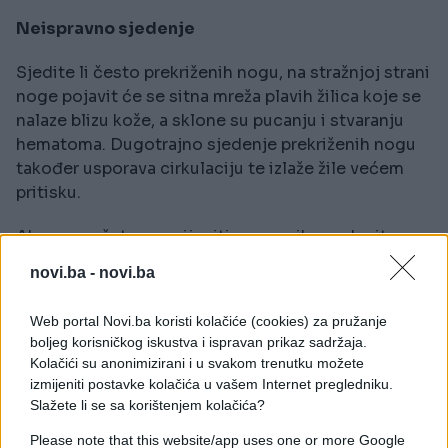
Neispravno sjedenje
Sjedite li često prekriženih nogu, na stražnjoj strani
noge pojavit će se sitna mreža plavih žilica koje se
nalaze blizu kože, a sklone su pucanju i stvaranju
hematoma. Dugotrajno sjedenje prekriženih nogu
također usporava cirkulaciju te izlaže žile većem
pritisku.
Ako ne možete promijeniti ovu naviku, redovito
zamijenite položaj nogu kako ne bi uvijek ista noga
novi.ba -
novi.ba
bila gore. Nakon dužeg sjedenja prekriženih nogu,
poboljšajte cirkulaciju tako da ih prije spavanja
Web portal Novi.ba koristi kolačiće (cookies) za pružanje
držite na povišenom barem 20-ak minuta.
boljeg korisničkog iskustva i ispravan prikaz sadržaja.
Kolačići su anonimizirani i u svakom trenutku možete
Pucanje vena zbog korištenja lijekova
izmijeniti postavke kolačića u vašem Internet pregledniku.
Slažete li se sa korištenjem kolačića?
Određeni lijekovi smanjuju proizvodnju trombocita,
Please note that this website/app uses one or more Google
odnosno krvnih pločica koje sprječavaju krvarenje