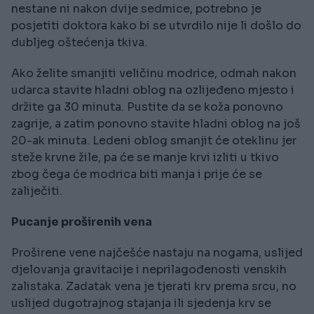
nestane ni nakon dvije sedmice, potrebno je
posjetiti doktora kako bi se utvrdilo nije li došlo do
dubljeg oštećenja tkiva.
Ako želite smanjiti veličinu modrice, odmah nakon
udarca stavite hladni oblog na ozlijeđeno mjesto i
držite ga 30 minuta. Pustite da se koža ponovno
zagrije, a zatim ponovno stavite hladni oblog na još
20-ak minuta. Ledeni oblog smanjit će oteklinu jer
steže krvne žile, pa će se manje krvi izliti u tkivo
zbog čega će modrica biti manja i prije će se
zaliječiti.
Pucanje proširenih vena
Proširene vene najčešće nastaju na nogama, uslijed
djelovanja gravitacije i neprilagođenosti venskih
zalistaka. Zadatak vena je tjerati krv prema srcu, no
uslijed dugotrajnog stajanja ili sjedenja krv se