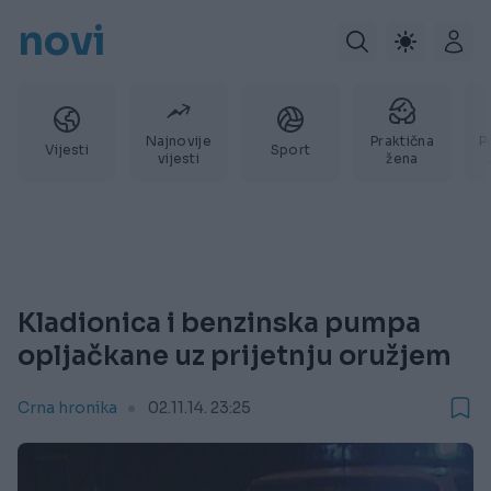
novi
Najnovije
Praktična
P
Vijesti
Sport
vijesti
žena
Kladionica i benzinska pumpa
opljačkane uz prijetnju oružjem
Crna hronika
02.11.14. 23:25