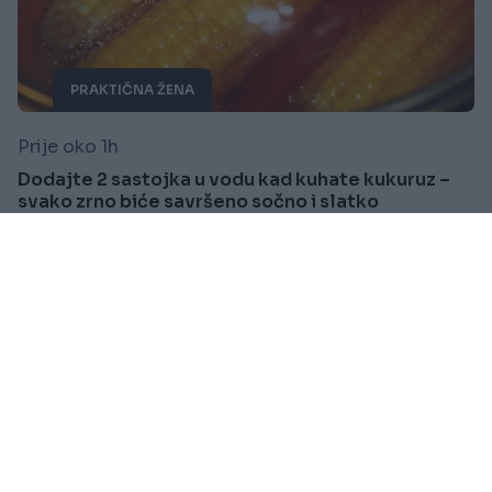
PRAKTIČNA ŽENA
Prije oko 1h
Dodajte 2 sastojka u vodu kad kuhate kukuruz –
svako zrno biće savršeno sočno i slatko
Saznaj više