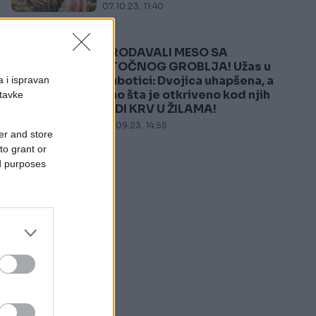
07.10.23. 11:40
PRODAVALI MESO SA
5
STOČNOG GROBLJA! Užas u
Subotici: Dvojica uhapšena, a
a i ispravan
ono šta je otkriveno kod njih
stavke
LEDI KRV U ŽILAMA!
26.09.23. 14:55
er and store
to grant or
ed purposes
a