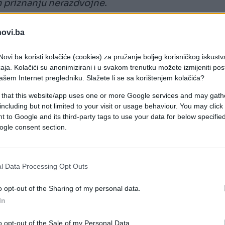
m priznanju nerazdvojne.
k ni onda kada jedna od njih ide na posao.
novi.ba
titucijom i cilj joj je da zaradi što više.
ovi.ba koristi kolačiće (cookies) za pružanje boljeg korisničkog iskustv
aja. Kolačići su anonimizirani i u svakom trenutku možete izmijeniti po
no.
ašem Internet pregledniku. Slažete li se sa korištenjem kolačića?
 that this website/app uses one or more Google services and may gath
društvo svojoj sestri dok se ona nalazi sa
including but not limited to your visit or usage behaviour. You may click 
 to Google and its third-party tags to use your data for below specifi
ogle consent section.
čitav dan, od devet ujutru do devet uveče. To je
l Data Processing Opt Outs
usluga. Ona kaže da ne voli taj posao, ali mora
o opt-out of the Sharing of my personal data.
više para na nekom drugom poslu. Mendi ne smatr
In
ac stiže.
o opt-out of the Sale of my Personal Data.