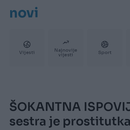
novi
Najnovije
Vijesti
Sport
vijesti
ŠOKANTNA ISPOVIJ
sestra je prostitutk