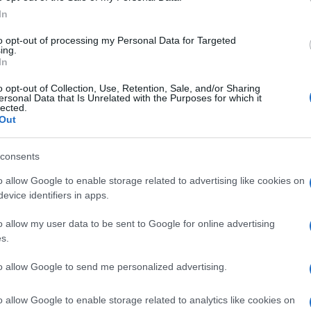
In
 dijete. Ne znam kako sve to da promijenim."
to opt-out of processing my Personal Data for Targeted
ing.
In
o opt-out of Collection, Use, Retention, Sale, and/or Sharing
ersonal Data that Is Unrelated with the Purposes for which it
lected.
Out
consents
o allow Google to enable storage related to advertising like cookies on
evice identifiers in apps.
o allow my user data to be sent to Google for online advertising
s.
to allow Google to send me personalized advertising.
o allow Google to enable storage related to analytics like cookies on