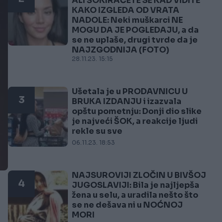
ALI ŠOKIRAĆETE SE KAD VIDITE
KAKO IZGLEDA OD VRATA
NADOLE: Neki muškarci NE
MOGU DA JE POGLEDAJU, a da
se ne uplaše, drugi tvrde da je
NAJZGODNIJA (FOTO)
28.11.23. 15:15
Ušetala je u PRODAVNICU U
3
BRUKA IZDANJU i izazvala
opštu pometnju: Donji dio slike
je najveći ŠOK, a reakcije ljudi
rekle su sve
06.11.23. 18:53
NAJSUROVIJI ZLOČIN U BIVŠOJ
4
JUGOSLAVIJI: Bila je najljepša
žena u selu, a uradila nešto što
se ne dešava ni u NOĆNOJ
MORI