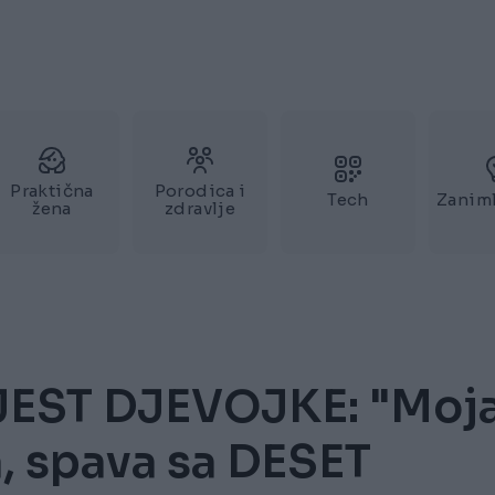
Praktična
Porodica i
Tech
Zaniml
žena
zdravlje
EST DJEVOJKE: "Moj
a, spava sa DESET