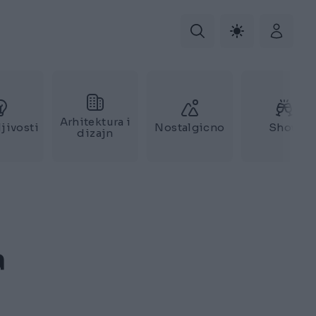
Arhitektura i
jivosti
Nostalgicno
Show
dizajn
a