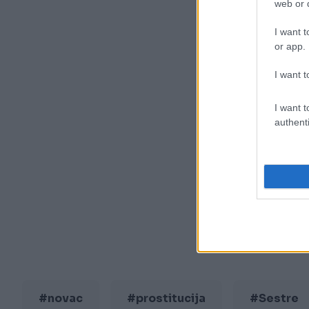
web or d
I want t
or app.
I want t
I want t
authenti
#novac
#prostitucija
#Sestre