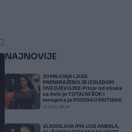
NAJNOVIJE
20 MILIONA LJUDI
1
PRENERAŽENO JE IZGLEDOM
OVE DJEVOJKE: Prizor od struka
na dole je TOTALNI ŠOK i
mnogima je PODIGAO PRITISAK
10.12.23. 08:59
VLADISLAVA IMA LICE ANĐELA,
2