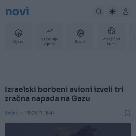
novi
Najnovije
Praktična
P
Vijesti
Sport
vijesti
žena
Izraelski borbeni avioni izveli tri
zračna napada na Gazu
Svijet
18.03.17. 16:41