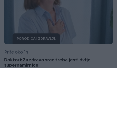
PORODICA I ZDRAVLJE
Prije oko 1h
Doktori: Za zdravo srce treba jesti dvije
supernamirnice
Saznaj više