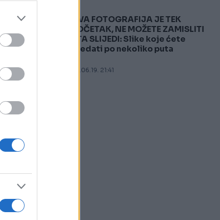
OVA FOTOGRAFIJA JE TEK
5
POČETAK, NE MOŽETE ZAMISLITI
ŠTA SLIJEDI: Slike koje ćete
gledati po nekoliko puta
08.06.19. 21:41