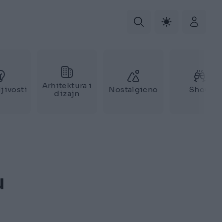
Arhitektura i
jivosti
Nostalgicno
Show
dizajn
u