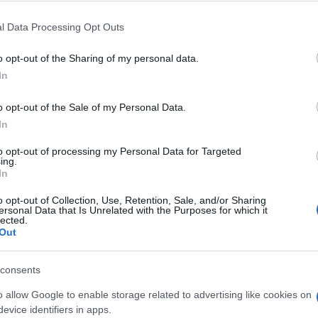
adio glupost kakva se rijetko viđa.
l Data Processing Opt Outs
o opt-out of the Sharing of my personal data.
In
o opt-out of the Sale of my Personal Data.
In
to opt-out of processing my Personal Data for Targeted
ing.
In
o opt-out of Collection, Use, Retention, Sale, and/or Sharing
ersonal Data that Is Unrelated with the Purposes for which it
lected.
Out
consents
o allow Google to enable storage related to advertising like cookies on
evice identifiers in apps.