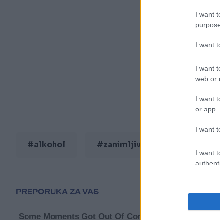
I want t
purpose
I want 
I want t
web or d
I want t
or app.
I want t
#alkohol
#zanimljivosti
#kazna
I want t
authenti