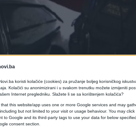
novi.ba
ovi.ba koristi kolačiće (cookies) za pružanje boljeg korisničkog iskustv
aja. Kolačići su anonimizirani i u svakom trenutku možete izmijeniti po
ašem Internet pregledniku. Slažete li se sa korištenjem kolačića?
 that this website/app uses one or more Google services and may gath
including but not limited to your visit or usage behaviour. You may click 
 automobila.
 to Google and its third-party tags to use your data for below specifi
volan automobila. Na sreću, zaustavio ga je
ogle consent section.
ti bilo kakvu štetu. Da stvar bude još luđa, neka