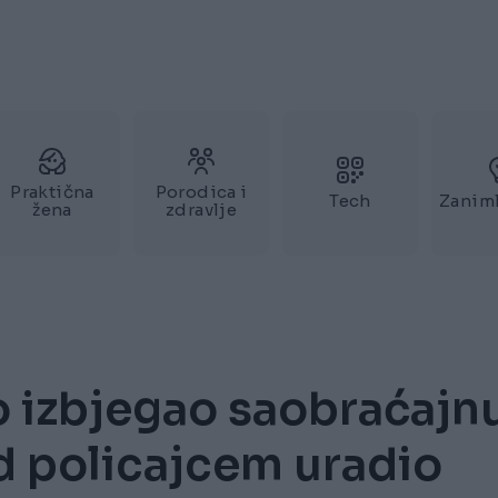
Praktična
Porodica i
Tech
Zaniml
žena
zdravlje
o izbjegao saobraćajn
ed policajcem uradio