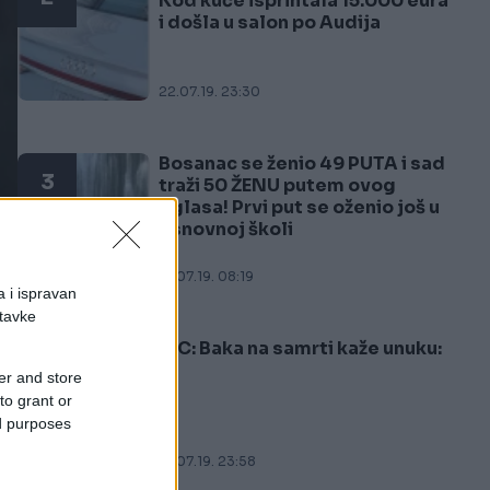
Kod kuće isprintala 15.000 eura
i došla u salon po Audija
22.07.19. 23:30
Bosanac se ženio 49 PUTA i sad
3
traži 50 ŽENU putem ovog
oglasa! Prvi put se oženio još u
osnovnoj školi
21.07.19. 08:19
a i ispravan
stavke
VIC: Baka na samrti kaže unuku:
4
er and store
to grant or
ed purposes
16.07.19. 23:58
ko