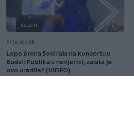
VIJESTI
Prije oko 2h
Lepa Brena šokirala na koncertu u
Budvi: Publika u nevjerici, zaista je
ovo uradila? (VIDEO)
Saznaj više
FOLLOW