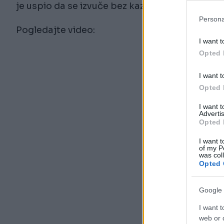
je uspio da se izvuče bez kazne, no onda je ur
Persona
Pogledajte video:
I want t
Opted 
I want t
Opted 
I want 
Advertis
Opted 
I want t
of my P
was col
Opted 
Google 
I want t
web or d