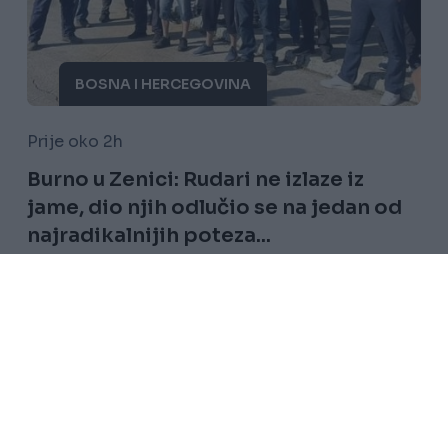
BOSNA I HERCEGOVINA
Prije oko 2h
Burno u Zenici: Rudari ne izlaze iz
jame, dio njih odlučio se na jedan od
najradikalnijih poteza...
Saznaj više