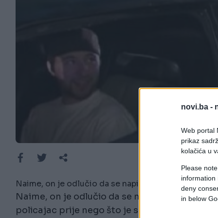
novi.ba -
Web portal N
prikaz sadrž
kolačića u v
Please note
information 
Naime, on je odlučio da se napije i sjedne za volan
deny consent
Naime, on je odlučio da se napije i sjedne za 
in below Go
policajac prije nego što je sebi mogao napravi