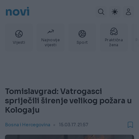
novi
Najnovije
Praktična
P
Vijesti
Sport
vijesti
žena
Tomislavgrad: Vatrogasci
spriječili širenje velikog požara u
Kologaju
Bosna i Hercegovina
15.03.17. 21:57