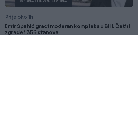
BOSNA I HERCEGOVINA
Prije oko 1h
Emir Spahić gradi moderan kompleks u BiH: Četiri
zgrade i 356 stanova
Saznaj više