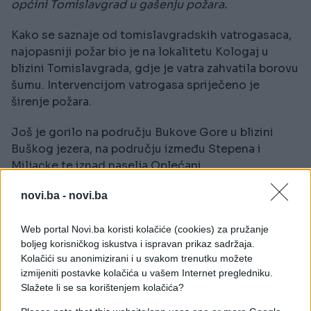
općini Tomislavgrad u gašenju požara.
Kako se saznaje od tomislavgradskih vatrogasaca,
najopasniji požar bio je na lokalitetu Kologaj u
blizini Tomislavgrada, gdje je vatra zahvatila borovu
šumu. Intervencijom vatrogasa spriječeno je
širenje požara.
Još je gorilo na području Bukove Gore u blizini
Buškog jezera, na području između Stepena i
Miljacke te iznad naselja Oplećani.
Svi su požari sanirani.
novi.ba -
novi.ba
Uzroci požara još se ne znaju, a pretpostavlja se da
Web portal Novi.ba koristi kolačiće (cookies) za pružanje
je riječ o ljudskom faktoru.
boljeg korisničkog iskustva i ispravan prikaz sadržaja.
Kolačići su anonimizirani i u svakom trenutku možete
izmijeniti postavke kolačića u vašem Internet pregledniku.
Slažete li se sa korištenjem kolačića?