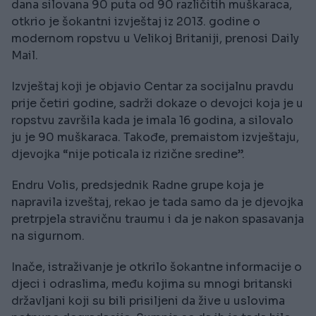
dana silovana 90 puta od 90 različitih muškaraca,
otkrio je šokantni izvještaj iz 2013. godine o
modernom ropstvu u Velikoj Britaniji, prenosi Daily
Mail.
Izvještaj koji je objavio Centar za socijalnu pravdu
prije četiri godine, sadrži dokaze o devojci koja je u
ropstvu završila kada je imala 16 godina, a silovalo
ju je 90 muškaraca. Takođe, premaistom izvještaju,
djevojka “nije poticala iz rizične sredine”.
Endru Volis, predsjednik Radne grupe koja je
napravila izveštaj, rekao je tada samo da je djevojka
pretrpjela stravičnu traumu i da je nakon spasavanja
na sigurnom.
Inače, istraživanje je otkrilo šokantne informacije o
djeci i odraslima, među kojima su mnogi britanski
državljani koji su bili prisiljeni da žive u uslovima