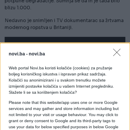
potpune degradacije. Sumnja se da ih je tada bilo
blizu 1.000.
Nedavno je snimljen i TV dokumentarac sa žrtvama
modernog ropstva u Britaniji.
novi.ba -
novi.ba
Web portal Novi.ba koristi kolačiće (cookies) za pružanje
boljeg korisničkog iskustva i ispravan prikaz sadržaja.
Kolačići su anonimizirani i u svakom trenutku možete
izmijeniti postavke kolačića u vašem Internet pregledniku.
Slažete li se sa korištenjem kolačića?
Please note that this website/app uses one or more Google
services and may gather and store information including but
not limited to your visit or usage behaviour. You may click to
grant or deny consent to Google and its third-party tags to
use your data for below specified purposes in below Google