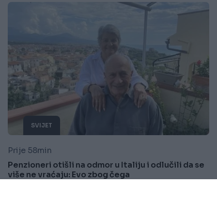
SVIJET
Prije 58min
Penzioneri otišli na odmor u Italiju i odlučili da se
više ne vraćaju: Evo zbog čega
Saznaj više