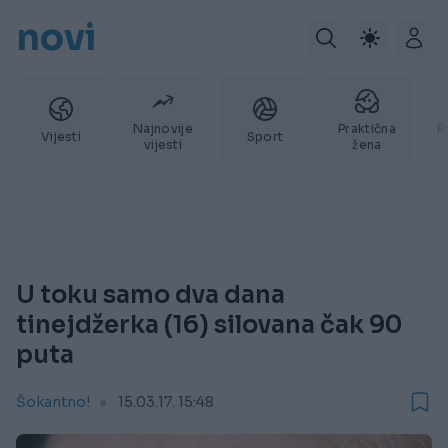
novi
Najnovije
Praktična
P
Vijesti
Sport
vijesti
žena
U toku samo dva dana
tinejdžerka (16) silovana čak 90
puta
Šokantno!
15.03.17. 15:48